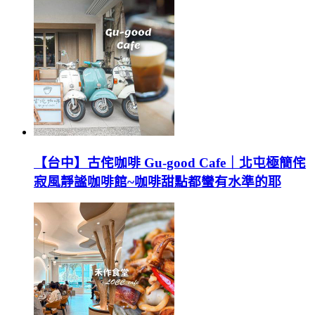
【台中】古侘咖啡 Gu-good Cafe｜北屯極簡侘
寂風靜謐咖啡館~咖啡甜點都蠻有水準的耶