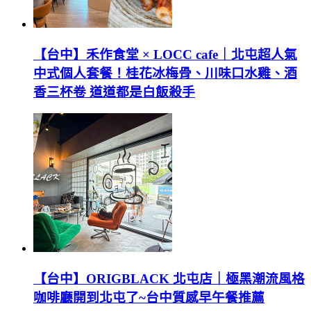
【台中】禾作食堂 × LOCC cafe｜北屯超人氣
中式個人套餐！桂花冰梅骨、川味口水雞、酒
香三杯卷 道道都是白飯殺手
【台中】ORIGBLACK 北屯店｜極黑潮流風格
咖啡廳開到北屯了~台中質感早午餐推薦