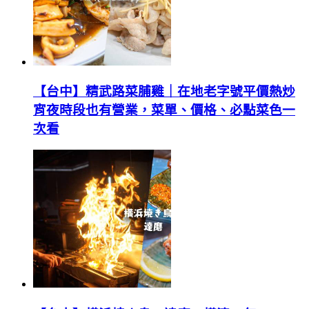
【台中】精武路菜脯雞｜在地老字號平價熱炒
宵夜時段也有營業，菜單、價格、必點菜色一
次看