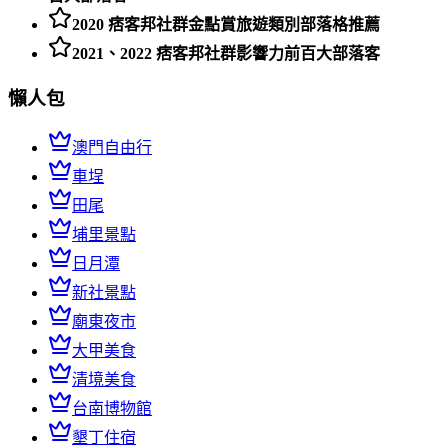
2020 痞客邦社群金點賞旅遊類別部落格推薦
2021、2022 痞客邦社群影響力前百大部落客
懶人包
澳門自由行
車埕
田尾
埔里景點
日月潭
新社景點
廟東夜市
大甲美食
清境美食
台南博物館
墾丁住宿