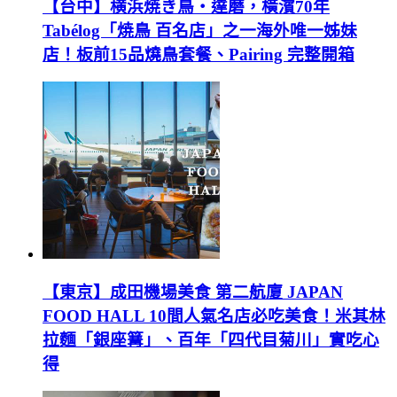
【台中】横浜焼き鳥‧達磨，橫濱70年
Tabélog「焼鳥 百名店」之一海外唯一姊妹
店！板前15品燒鳥套餐、Pairing 完整開箱
【東京】成田機場美食 第二航廈 JAPAN
FOOD HALL 10間人氣名店必吃美食！米其林
拉麵「銀座篝」、百年「四代目菊川」實吃心
得