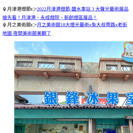
🏮月津港燈節👉
2022月津港燈節-鹽水車站 3 大聲光藝術展品
搶先看！
月津港、永成戲院、新創燈區展品！
🏮月之美術館👉
月之美術館18大燈光藝術x兔大叔帶路x老街
地圖 夜間美術館美翻了