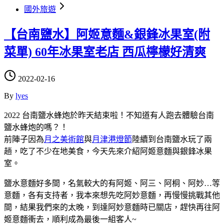
國外旅遊
【台南鹽水】阿姬意麵&銀鋒冰果室(附
菜單) 60年冰果室老店 西瓜檸檬好清爽
2022-02-16
By
lyes
2022 台南鹽水蜂炮於昨天結束啦！不知道有人跑去體驗台南
鹽水蜂炮的嗎？！
前陣子因為
月之美術館
與
月津港燈節
陸續到台南鹽水玩了兩
趟，吃了不少在地美食，今天先來介紹阿姬意麵與銀鋒冰果
室。
鹽水意麵好多間，名氣較大的有阿姬、阿三、阿桐、阿妙…等
意麵，各有支持者，我本來想先吃阿妙意麵，再慢慢挑戰其他
間，結果我們來的太晚，到達阿妙意麵時已關店，趕快再往阿
姬意麵衝去，順利成為最後一組客人~