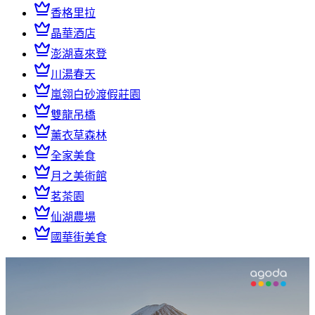
香格里拉
晶華酒店
澎湖喜來登
川湯春天
嵐翎白砂渡假莊園
雙龍吊橋
薰衣草森林
全家美食
月之美術館
茗茶園
仙湖農場
國華街美食