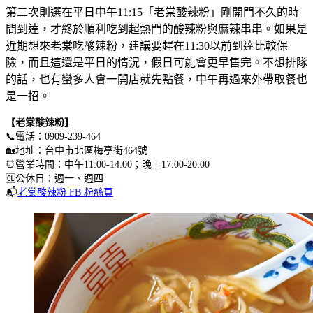
第二次則選在平日中午11:15「老棠酸辣粉」剛開門不久的時
間到達，才終於順利吃到超熱門的酸辣粉與麻辣串串。如果是
近期想來老棠吃酸辣粉，建議要趕在11:30以前到達比較保
險，而且這還是平日的情況，假日可能會更早售完。不想排隊
的話，也有蠻多人會一開店就先點餐，中午再過來外帶取餐也
是一招。
【老棠酸辣粉】
📞電話：0909-239-464
🏡地址：台中市北區梅亭街464號
⏰營業時間：中午11:00-14:00；晚上17:00-20:00
🆑公休日：週一、週四
📬
老棠酸辣粉 FB 粉絲頁