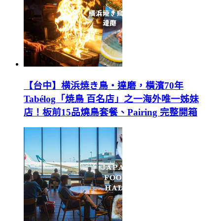
【台中】横浜焼き鳥‧達磨，橫濱70年
Tabélog「焼鳥 百名店」之一海外唯一姊妹
店！板前15品燒鳥套餐、Pairing 完整開箱