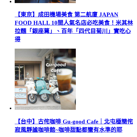
【東京】成田機場美食 第二航廈 JAPAN
FOOD HALL 10間人氣名店必吃美食！米其林
拉麵「銀座篝」、百年「四代目菊川」實吃心
得
【台中】古侘咖啡 Gu-good Cafe｜北屯極簡侘
寂風靜謐咖啡館~咖啡甜點都蠻有水準的耶