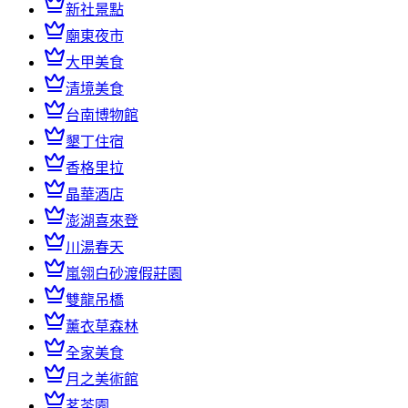
新社景點
廟東夜市
大甲美食
清境美食
台南博物館
墾丁住宿
香格里拉
晶華酒店
澎湖喜來登
川湯春天
嵐翎白砂渡假莊園
雙龍吊橋
薰衣草森林
全家美食
月之美術館
茗茶園