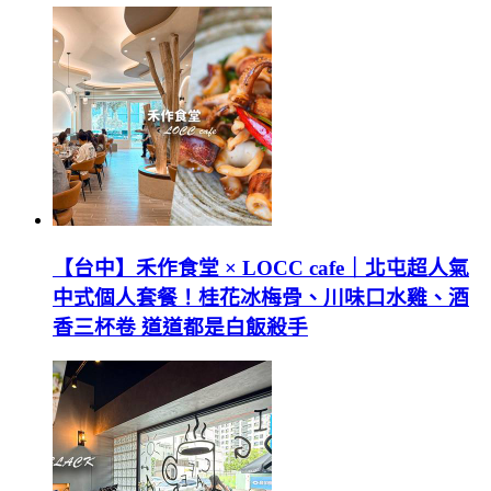
【台中】禾作食堂 × LOCC cafe｜北屯超人氣
中式個人套餐！桂花冰梅骨、川味口水雞、酒
香三杯卷 道道都是白飯殺手