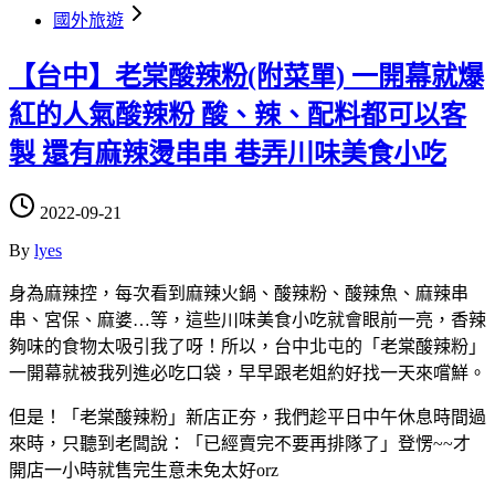
國外旅遊
【台中】老棠酸辣粉(附菜單) 一開幕就爆
紅的人氣酸辣粉 酸、辣、配料都可以客
製 還有麻辣燙串串 巷弄川味美食小吃
2022-09-21
By
lyes
身為麻辣控，每次看到麻辣火鍋、酸辣粉、酸辣魚、麻辣串
串、宮保、麻婆…等，這些川味美食小吃就會眼前一亮，香辣
夠味的食物太吸引我了呀！所以，台中北屯的「老棠酸辣粉」
一開幕就被我列進必吃口袋，早早跟老姐約好找一天來嚐鮮。
但是！「老棠酸辣粉」新店正夯，我們趁平日中午休息時間過
來時，只聽到老闆說：「已經賣完不要再排隊了」登愣~~才
開店一小時就售完生意未免太好orz