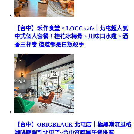
【台中】禾作食堂 × LOCC cafe｜北屯超人氣
中式個人套餐！桂花冰梅骨、川味口水雞、酒
香三杯卷 道道都是白飯殺手
【台中】ORIGBLACK 北屯店｜極黑潮流風格
咖啡廳開到北屯了~台中質感早午餐推薦