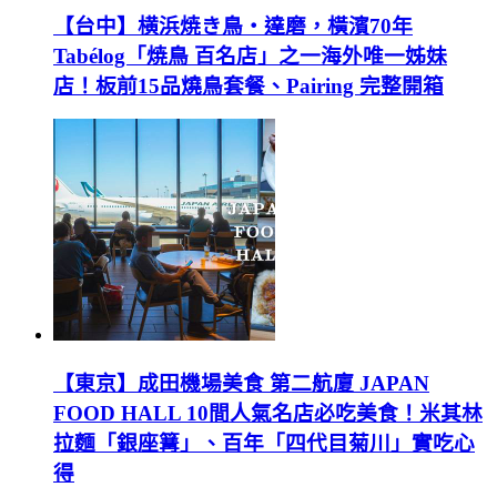
【台中】横浜焼き鳥‧達磨，橫濱70年
Tabélog「焼鳥 百名店」之一海外唯一姊妹
店！板前15品燒鳥套餐、Pairing 完整開箱
【東京】成田機場美食 第二航廈 JAPAN
FOOD HALL 10間人氣名店必吃美食！米其林
拉麵「銀座篝」、百年「四代目菊川」實吃心
得