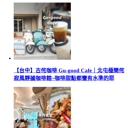
【台中】古侘咖啡 Gu-good Cafe｜北屯極簡侘
寂風靜謐咖啡館~咖啡甜點都蠻有水準的耶