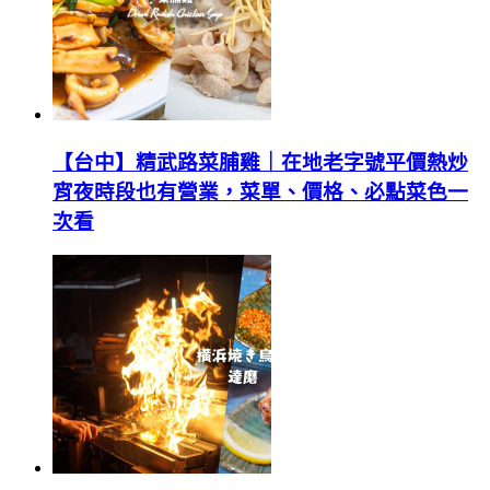
【台中】精武路菜脯雞｜在地老字號平價熱炒
宵夜時段也有營業，菜單、價格、必點菜色一
次看