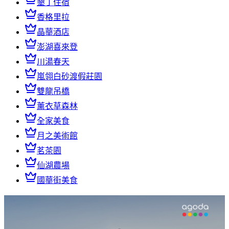
墾丁住宿
香格里拉
晶華酒店
澎湖喜來登
川湯春天
嵐翎白砂渡假莊園
雙龍吊橋
薰衣草森林
全家美食
月之美術館
茗茶園
仙湖農場
國華街美食