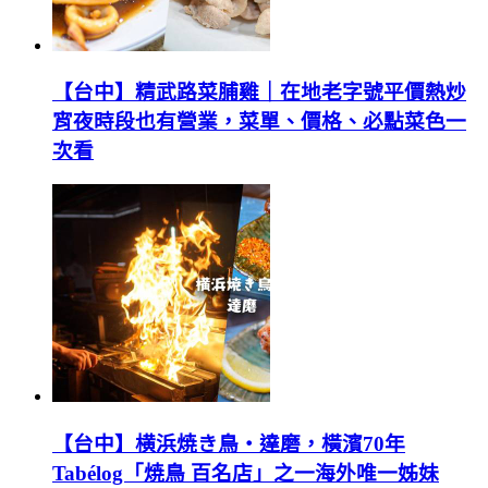
【台中】精武路菜脯雞｜在地老字號平價熱炒
宵夜時段也有營業，菜單、價格、必點菜色一
次看
【台中】横浜焼き鳥‧達磨，橫濱70年
Tabélog「焼鳥 百名店」之一海外唯一姊妹