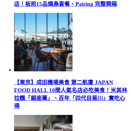
店！板前15品燒鳥套餐、Pairing 完整開箱
【東京】成田機場美食 第二航廈 JAPAN
FOOD HALL 10間人氣名店必吃美食！米其林
拉麵「銀座篝」、百年「四代目菊川」實吃心
得