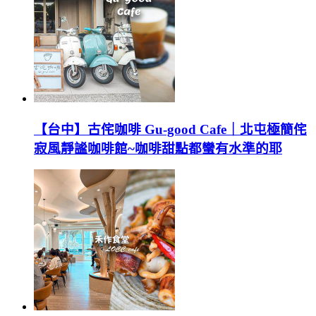
【台中】古侘咖啡 Gu-good Cafe｜北屯極簡侘
寂風靜謐咖啡館~咖啡甜點都蠻有水準的耶