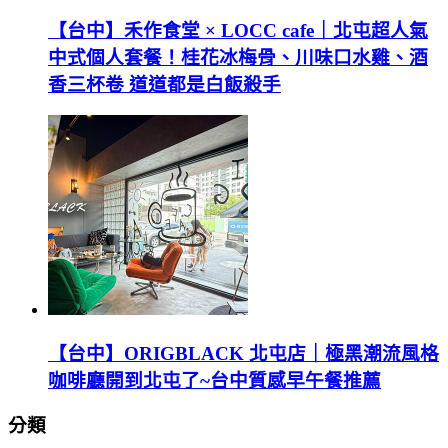
【台中】禾作食堂 × LOCC cafe｜北屯超人氣
中式個人套餐！桂花冰梅骨、川味口水雞、酒
香三杯卷 道道都是白飯殺手
【台中】ORIGBLACK 北屯店｜極黑潮流風格
咖啡廳開到北屯了~台中質感早午餐推薦
分類