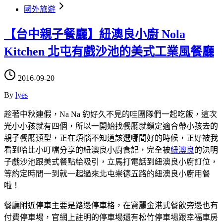
國外旅遊
【台中親子餐廳】紐澳良小廚 Nola
Kitchen 北屯有戲沙池的美式工業風餐廳
2016-09-20
By
lyes
趁著中秋連假，Na Na 約好久不見的哇團隊們一起吃飯，這次
光小小孩就有四個，所以一開始找餐廳就鎖定適合帶小孩去的
親子餐廳類型，正在煩惱不知道該選哪間好的時候，正好被我
看到哈比小叮噹分享的紐澳良小廚食記，完全被
紐澳良
的決明
子戲沙池跟美式餐點給吸引，立馬打電話到紐澳良小廚訂位，
等約定時間一到就一起過來北屯崇德五路的紐澳良小廚用餐
啦！
餐廳附近停車主要是路邊停車格，在寶麗金港式餐飲旁邊也有
付費停車場，官網上註明的停車場還有松竹停車場跟幸福車房