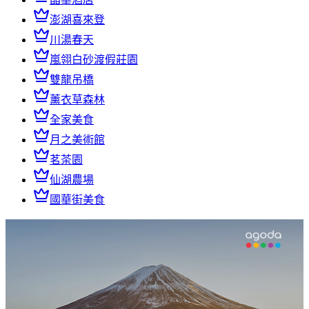
澎湖喜來登
川湯春天
嵐翎白砂渡假莊園
雙龍吊橋
薰衣草森林
全家美食
月之美術館
茗茶園
仙湖農場
國華街美食