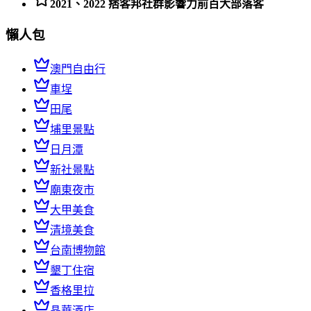
2021、2022 痞客邦社群影響力前百大部落客
懶人包
澳門自由行
車埕
田尾
埔里景點
日月潭
新社景點
廟東夜市
大甲美食
清境美食
台南博物館
墾丁住宿
香格里拉
晶華酒店