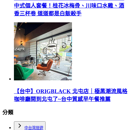
中式個人套餐！桂花冰梅骨、川味口水雞、酒
香三杯卷 道道都是白飯殺手
【台中】ORIGBLACK 北屯店｜極黑潮流風格
咖啡廳開到北屯了~台中質感早午餐推薦
分類
中台灣旅遊