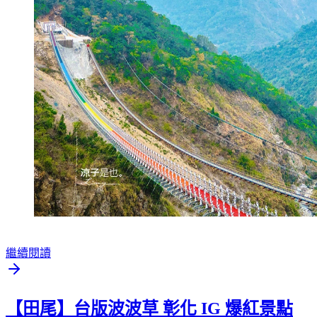
繼續閱讀
【田尾】台版波波草 彰化 IG 爆紅景點