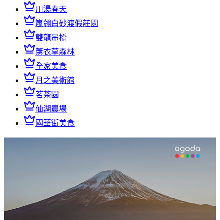
川湯春天
嵐翎白砂渡假莊園
雙龍吊橋
薰衣草森林
全家美食
月之美術館
茗茶園
仙湖農場
國華街美食