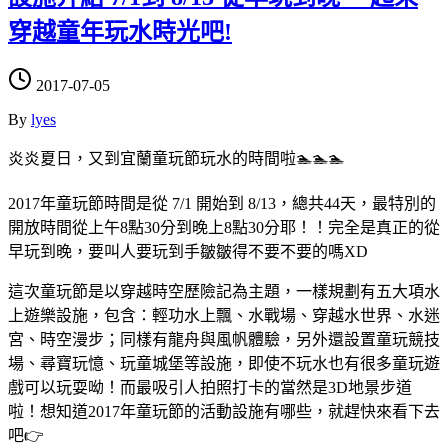
穿越童年玩水時光吧!
2017-07-05
By
lyes
炎炎夏日，又到宜蘭童玩節玩水的時間啦🏊🏊🏊
2017年童玩節時間是從 7/1 開始到 8/13，總共44天，最特別的
開放時間從上午8點30分到晚上8點30分耶！！完全是真正的從
早玩到晚，要叫人要玩到手皺皺得不要不要的嗎XD
這次童玩節是以穿越時空歷險記為主題，一樣規劃有五大項水
上遊樂設施，包含：輕功水上飄、水戰場、穿越水世界、水迷
宮、時空漫步；同樣有龍舟與風帆體驗，另外還設置童玩競技
場、尋寶玩憶、玩童城堡等設施，即使不玩水也有很多童玩遊
戲可以玩耍呦！而最吸引人拍照打卡的當然是3D地景步道
啦！想知道2017年童玩節的活動設施有哪些，就趕快來看下去
吧👉