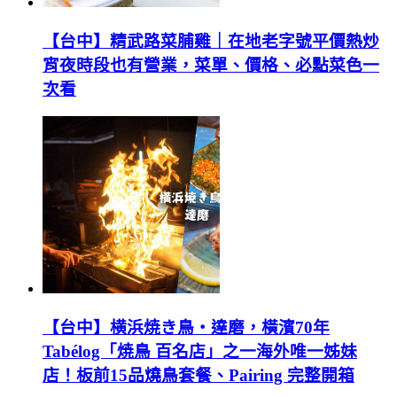
【台中】精武路菜脯雞｜在地老字號平價熱炒
宵夜時段也有營業，菜單、價格、必點菜色一
次看
【台中】横浜焼き鳥‧達磨，橫濱70年
Tabélog「焼鳥 百名店」之一海外唯一姊妹
店！板前15品燒鳥套餐、Pairing 完整開箱