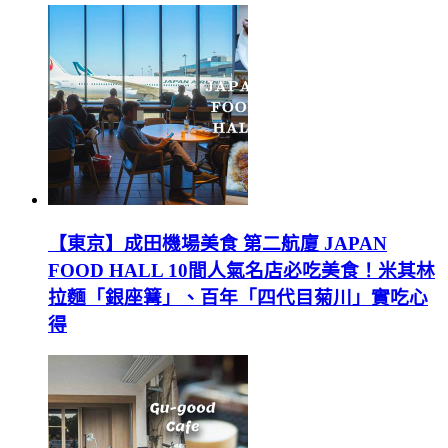
【東京】成田機場美食 第二航廈 JAPAN
FOOD HALL 10間人氣名店必吃美食！米其林
拉麵「銀座篝」、百年「四代目菊川」實吃心
得