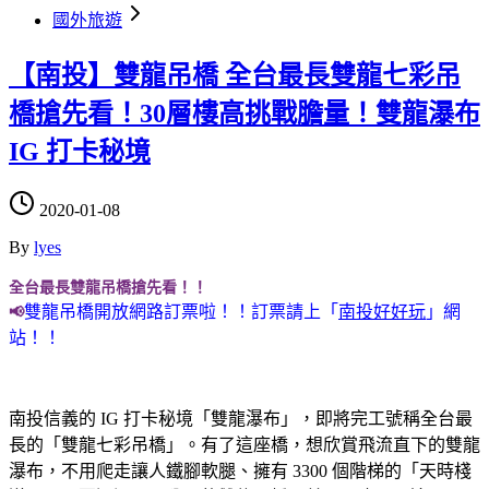
國外旅遊
【南投】雙龍吊橋 全台最長雙龍七彩吊
橋搶先看！30層樓高挑戰膽量！雙龍瀑布
IG 打卡秘境
2020-01-08
By
lyes
全台最長雙龍吊橋搶先看！！
雙龍吊橋開放網路訂票啦！！訂票請上「
南投好好玩
」網
📢
站！！
南投信義的 IG 打卡秘境「雙龍瀑布」，即將完工號稱全台最
長的「雙龍七彩吊橋」。有了這座橋，想欣賞飛流直下的雙龍
瀑布，不用爬走讓人鐵腳軟腿、擁有 3300 個階梯的「天時棧