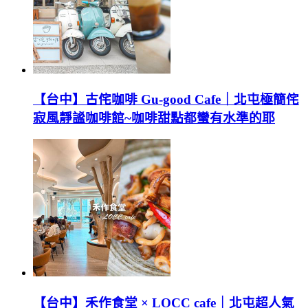
【台中】古侘咖啡 Gu-good Cafe｜北屯極簡侘
寂風靜謐咖啡館~咖啡甜點都蠻有水準的耶
【台中】禾作食堂 × LOCC cafe｜北屯超人氣