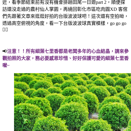
近，看季節結束前有沒有機會排趟田尾一日遊part 2，順便探
訪還沒走過的農村仙人掌園，再繞回彰化市區吃肉圓XD 客倌
們先跟著文章來逛逛好拍的台版波波球吧！這次還有空拍呦，
透過高空俯視的角度，看一下台版波波球真實模樣，go go go
🏃‍♀️
📢
注意！！所有細葉七里香都是老闆多年的心血結晶，請來參
觀拍照的大家，務必要感恩珍惜、好好保護可愛的細葉七里香
喔~