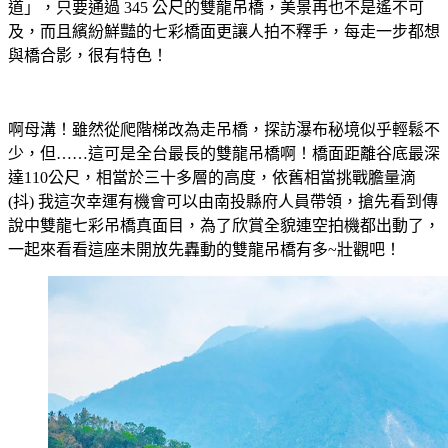
道」，只要通過 345 公尺的雙龍吊橋，美景再也不是遙不可
及，而且繽紛鮮豔的七彩橋面更讓人拍不釋手，每走一步都想
與橋合影，很有特色！
啊母溝！雖然從爬階梯改為走吊橋，探訪瀑布秘境似乎輕鬆不
少，但……這可是全台最長的雙龍吊橋啊！橋面距離谷底最深
達110公尺，相當於三十多層的高度，依舊相當挑戰膽量滴
(抖) 我這次幸運有機會可以由南投縣府人員帶領，搶先看到傳
說中雙龍七彩吊橋真面目，為了欣賞全貌連空拍機都出動了，
一起來看看這座未開放先轟動的雙龍吊橋有多~壯觀吧！