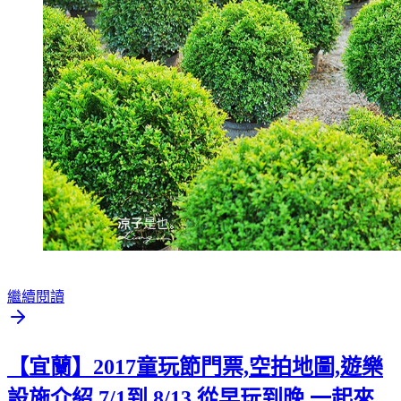
繼續閱讀
【宜蘭】2017童玩節門票,空拍地圖,遊樂
設施介紹 7/1到 8/13 從早玩到晚 一起來