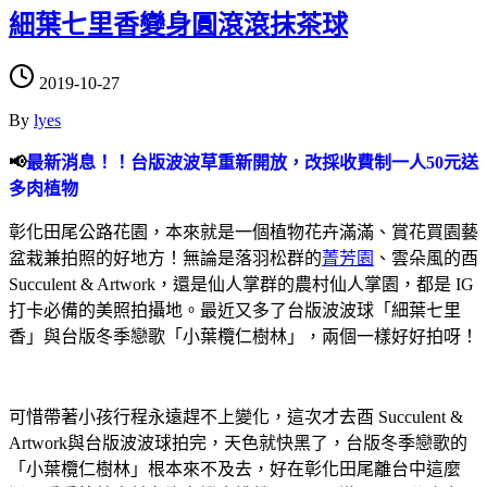
細葉七里香變身圓滾滾抹茶球
2019-10-27
By
lyes
📢
最新消息！！台版波波草重新開放，改採收費制一人50元送
多肉植物
彰化田尾公路花園，本來就是一個植物花卉滿滿、賞花買園藝
盆栽兼拍照的好地方！無論是落羽松群的
菁芳園
、雲朵風的酉
Succulent & Artwork，還是仙人掌群的農村仙人掌園，都是 IG
打卡必備的美照拍攝地。最近又多了台版波波球「細葉七里
香」與台版冬季戀歌「小葉欖仁樹林」，兩個一樣好好拍呀！
可惜帶著小孩行程永遠趕不上變化，這次才去酉 Succulent &
Artwork與台版波波球拍完，天色就快黑了，台版冬季戀歌的
「小葉欖仁樹林」根本來不及去，好在彰化田尾離台中這麼