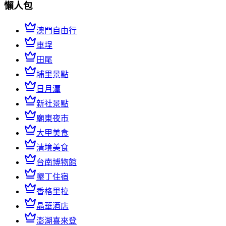
懶人包
澳門自由行
車埕
田尾
埔里景點
日月潭
新社景點
廟東夜市
大甲美食
清境美食
台南博物館
墾丁住宿
香格里拉
晶華酒店
澎湖喜來登