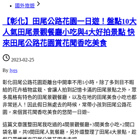
國外旅遊
【彰化】田尾公路花園一日遊！盤點10大
人氣田尾景觀餐廳小吃與4大好拍景點 快
來田尾公路花園賞花聞香吃美食
2023-02-25
By
lyes
彰化田尾公路花園距離台中開車不用1小時，除了多到目不暇
給的花卉植物盆栽、會讓人拍到記憶卡滿的田尾景點之外，眾
多風格有特色的田尾景觀餐廳，以及在地的田尾美食小吃也都
非常迷人！因此假日無處去的時候，常帶小孩到田尾公路花
園，來個賞花聞香吃美食的悠閒一日遊~
這篇文章匯整田尾我吃過的4間景觀餐廳+3間美食小吃+2間口
袋名單，共9間田尾人氣餐廳，另外還整理了田尾4大景點，趁