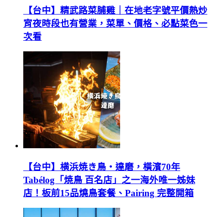
【台中】精武路菜脯雞｜在地老字號平價熱炒
宵夜時段也有營業，菜單、價格、必點菜色一
次看
【台中】横浜焼き鳥‧達磨，橫濱70年
Tabélog「焼鳥 百名店」之一海外唯一姊妹
店！板前15品燒鳥套餐、Pairing 完整開箱