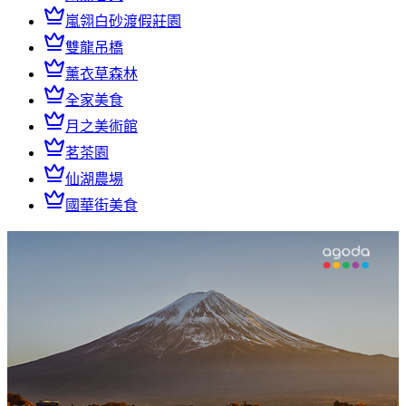
嵐翎白砂渡假莊園
雙龍吊橋
薰衣草森林
全家美食
月之美術館
茗茶園
仙湖農場
國華街美食