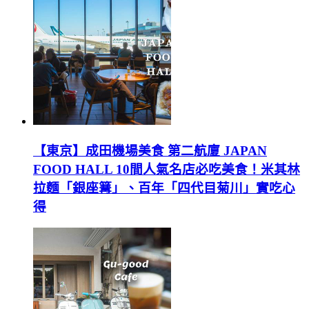
【東京】成田機場美食 第二航廈 JAPAN
FOOD HALL 10間人氣名店必吃美食！米其林
拉麵「銀座篝」、百年「四代目菊川」實吃心
得