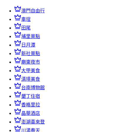
澳門自由行
車埕
田尾
埔里景點
日月潭
新社景點
廟東夜市
大甲美食
清境美食
台南博物館
墾丁住宿
香格里拉
晶華酒店
澎湖喜來登
川湯春天