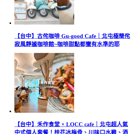
【台中】古侘咖啡 Gu-good Cafe｜北屯極簡侘
寂風靜謐咖啡館~咖啡甜點都蠻有水準的耶
【台中】禾作食堂 × LOCC cafe｜北屯超人氣
中式個人套餐！桂花冰梅骨、川味口水雞、酒