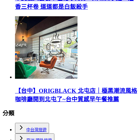
香三杯卷 道道都是白飯殺手
【台中】ORIGBLACK 北屯店｜極黑潮流風格
咖啡廳開到北屯了~台中質感早午餐推薦
分類
中台灣旅遊