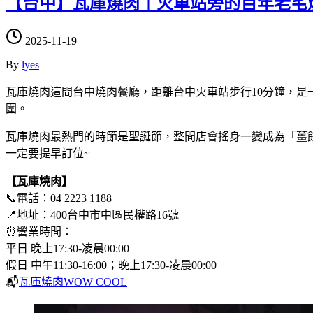
【台中】瓦庫燒肉｜火車站旁的百年老宅
2025-11-19
By
lyes
瓦庫燒肉這間台中燒肉餐廳，距離台中火車站步行10分鐘，是一
圍。
瓦庫燒肉最熱門的時節是聖誕節，整間店會搖身一變成為「薑
一定要提早訂位~
【瓦庫燒肉】
📞電話：04 2223 1188
📍地址：400台中市中區民權路16號
⏰營業時間：
平日 晚上17:30-凌晨00:00
假日 中午11:30-16:00；晚上17:30-凌晨00:00
📬
瓦庫燒肉WOW COOL