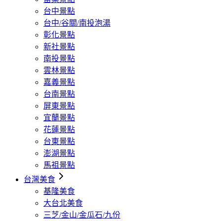
台中景點
台中/谷關/南投泡湯
彰化景點
新社景點
南投景點
雲林景點
嘉義景點
台南景點
屏東景點
宜蘭景點
花蓮景點
台東景點
澎湖景點
馬祖景點
台灣美食
基隆美食
大台北美食
三芝/金山/金瓜石/九份