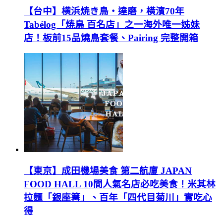
【台中】横浜焼き鳥‧達磨，橫濱70年
Tabélog「焼鳥 百名店」之一海外唯一姊妹
店！板前15品燒鳥套餐、Pairing 完整開箱
【東京】成田機場美食 第二航廈 JAPAN
FOOD HALL 10間人氣名店必吃美食！米其林
拉麵「銀座篝」、百年「四代目菊川」實吃心
得