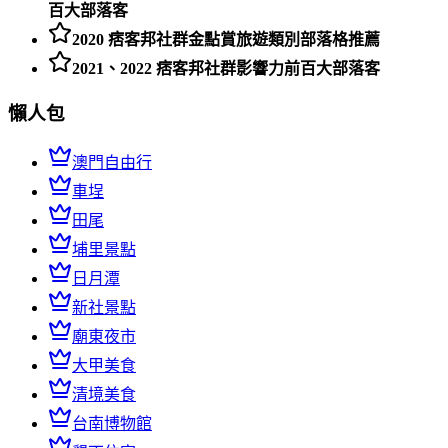
百大部落客
2020 痞客邦社群金點賞旅遊類別部落格推薦
2021、2022 痞客邦社群影響力前百大部落客
懶人包
澳門自由行
車埕
田尾
埔里景點
日月潭
新社景點
廟東夜市
大甲美食
清境美食
台南博物館