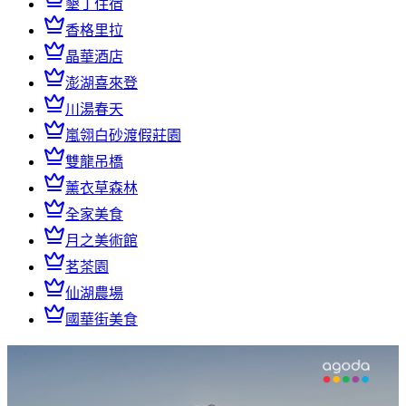
墾丁住宿
香格里拉
晶華酒店
澎湖喜來登
川湯春天
嵐翎白砂渡假莊園
雙龍吊橋
薰衣草森林
全家美食
月之美術館
茗茶園
仙湖農場
國華街美食