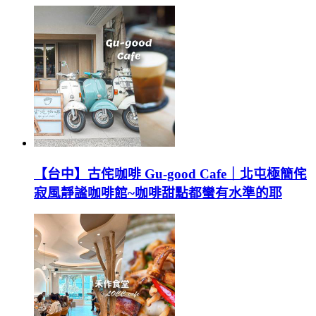
【台中】古侘咖啡 Gu-good Cafe｜北屯極簡侘
寂風靜謐咖啡館~咖啡甜點都蠻有水準的耶