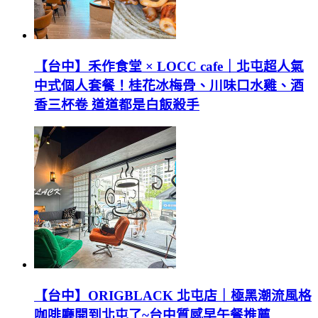
【台中】禾作食堂 × LOCC cafe｜北屯超人氣
中式個人套餐！桂花冰梅骨、川味口水雞、酒
香三杯卷 道道都是白飯殺手
【台中】ORIGBLACK 北屯店｜極黑潮流風格
咖啡廳開到北屯了~台中質感早午餐推薦