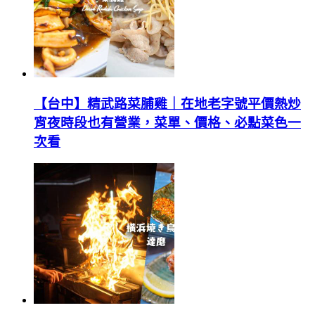
【台中】精武路菜脯雞｜在地老字號平價熱炒
宵夜時段也有營業，菜單、價格、必點菜色一
次看