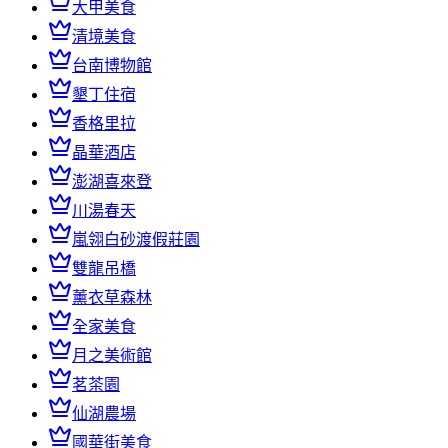
大甲美食
清境美食
台南博物館
墾丁住宿
香格里拉
晶華酒店
澎湖喜來登
川湯春天
嵐翎白砂渡假莊園
雙龍吊橋
薰衣草森林
全家美食
月之美術館
茗茶園
仙湖農場
國華街美食