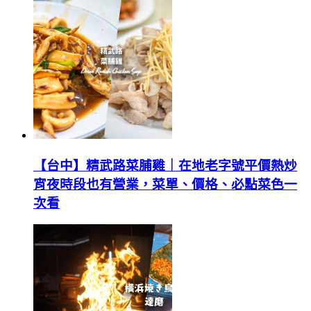
【台中】精武路菜脯雞｜在地老字號平價熱炒
宵夜時段也有營業，菜單、價格、必點菜色一
次看