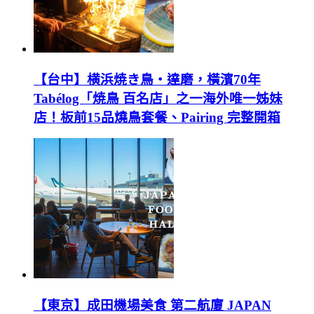
【台中】横浜焼き鳥‧達磨，橫濱70年
Tabélog「焼鳥 百名店」之一海外唯一姊妹
店！板前15品燒鳥套餐、Pairing 完整開箱
【東京】成田機場美食 第二航廈 JAPAN