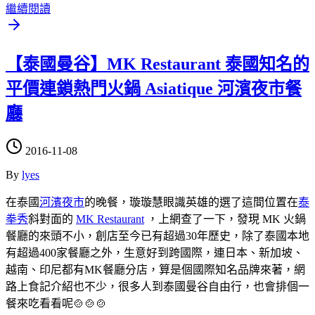
繼續閱讀
【泰國曼谷】MK Restaurant 泰國知名的
平價連鎖熱門火鍋 Asiatique 河濱夜市餐
廳
2016-11-08
By
lyes
在泰國
河濱夜市
的晚餐，璇璇慧眼識英雄的選了這間位置在
泰
拳秀
斜對面的
MK Restaurant
，上網查了一下，發現 MK 火鍋
餐廳的來頭不小，創店至今已有超過30年歷史，除了泰國本地
有超過400家餐廳之外，生意好到跨國際，連日本、新加坡、
越南、印尼都有MK餐廳分店，算是個國際知名品牌來著，網
路上食記介紹也不少，很多人到泰國曼谷自由行，也會排個一
餐來吃看看呢🍲🍲🍲