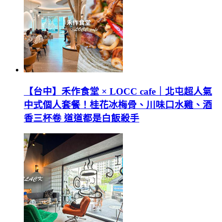
【台中】禾作食堂 × LOCC cafe｜北屯超人氣
中式個人套餐！桂花冰梅骨、川味口水雞、酒
香三杯卷 道道都是白飯殺手