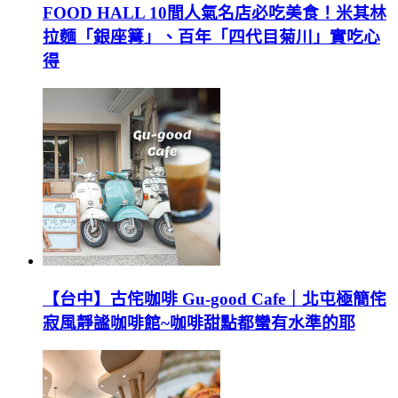
FOOD HALL 10間人氣名店必吃美食！米其林
拉麵「銀座篝」、百年「四代目菊川」實吃心
得
【台中】古侘咖啡 Gu-good Cafe｜北屯極簡侘
寂風靜謐咖啡館~咖啡甜點都蠻有水準的耶