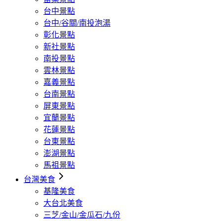
台中景點
台中/谷關/南投泡湯
彰化景點
新社景點
南投景點
雲林景點
嘉義景點
台南景點
屏東景點
宜蘭景點
花蓮景點
台東景點
澎湖景點
馬祖景點
台灣美食
基隆美食
大台北美食
三芝/金山/金瓜石/九份