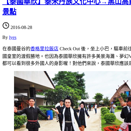
【泰國華欣】泰宋丹族文化中心→黑山高爾
景點
2016-08-28
By
lyes
在泰國曼谷的
香格里拉飯店
Check Out 後，坐上小巴，驅車
國皇室的渡假勝地。也因為泰國華欣擁有許多美景海灘、夢幻V
都可以看到很多外國人的身影喔！對他們來說，泰國華欣應該是