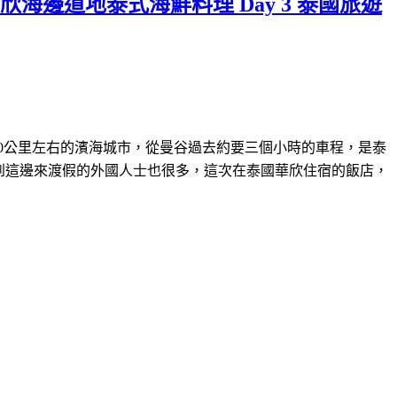
邊道地泰式海鮮料理 Day 3 泰國旅遊
距離曼谷200公里左右的濱海城市，從曼谷過去約要三個小時的車程，是泰
以到這邊來渡假的外國人士也很多，這次在泰國華欣住宿的飯店，