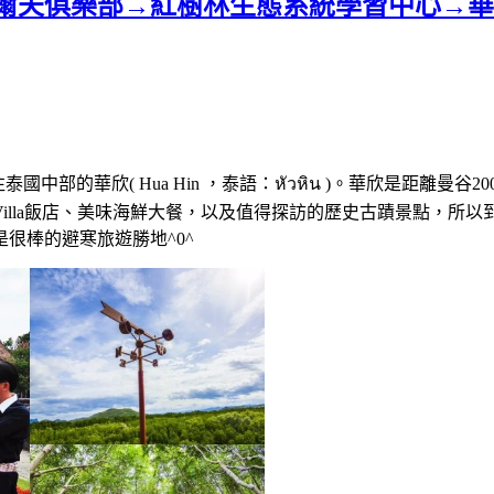
夫俱樂部→紅樹林生態系統學習中心→華欣海
前往泰國中部的華欣( Hua Hin ，泰語：หัวหิน )。華欣是
illa飯店、美味海鮮大餐，以及值得探訪的歷史古蹟景點，所
很棒的避寒旅遊勝地^0^