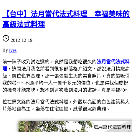
【台中】法月當代法式料理 – 幸福美味的
高級法式料理
2012-12-19
By
lyes
前一陣子收到試吃邀約，竟然是我想吃很久的
法月當代法式料
理
，這間法月我之前看到很多部落格介紹文，都說法月精緻高
級、價位也算合理，那一張張超生火的美食照片，真的超吸引
我的啦~~~不過平均一人一餐千多元的價位，也是得找個慶祝
的機會才能來吃，想不到這次收到法月的邀請，真是幸福^0^
位在惠文路的法月當代法式料理，外觀以亮面的白色建築與大
片落地窗為主，坐落在住宅區裡，感覺很沉靜典雅。