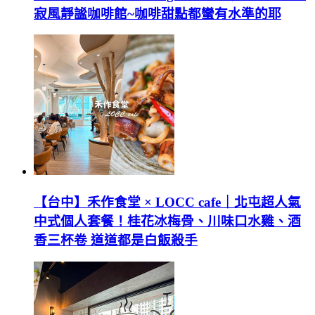
寂風靜謐咖啡館~咖啡甜點都蠻有水準的耶
【台中】禾作食堂 × LOCC cafe｜北屯超人氣
中式個人套餐！桂花冰梅骨、川味口水雞、酒
香三杯卷 道道都是白飯殺手