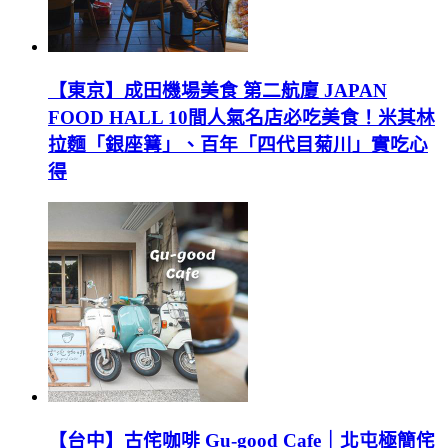
【東京】成田機場美食 第二航廈 JAPAN
FOOD HALL 10間人氣名店必吃美食！米其林
拉麵「銀座篝」、百年「四代目菊川」實吃心
得
【台中】古侘咖啡 Gu-good Cafe｜北屯極簡侘