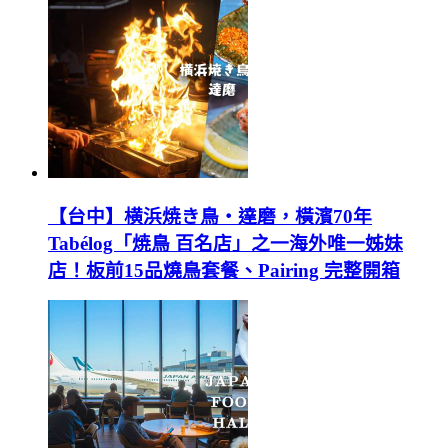
【台中】横浜焼き鳥‧達磨，橫濱70年
Tabélog「焼鳥 百名店」之一海外唯一姊妹
店！板前15品燒鳥套餐、Pairing 完整開箱