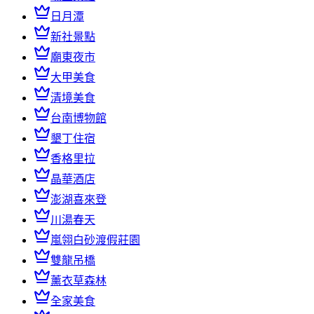
日月潭
新社景點
廟東夜市
大甲美食
清境美食
台南博物館
墾丁住宿
香格里拉
晶華酒店
澎湖喜來登
川湯春天
嵐翎白砂渡假莊園
雙龍吊橋
薰衣草森林
全家美食