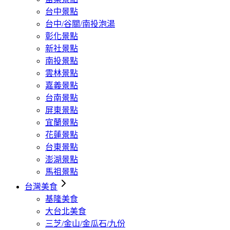
台中景點
台中/谷關/南投泡湯
彰化景點
新社景點
南投景點
雲林景點
嘉義景點
台南景點
屏東景點
宜蘭景點
花蓮景點
台東景點
澎湖景點
馬祖景點
台灣美食
基隆美食
大台北美食
三芝/金山/金瓜石/九份