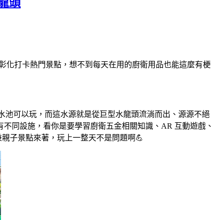
龍頭
為彰化打卡熱門景點，想不到每天在用的廚衛用品也能這麼有梗
戲水池可以玩，而這水源就是從巨型水龍頭流淌而出、源源不絕
不同設施，看你是要學習廚衛五金相關知識、AR 互動遊戲、
兼親子景點來著，玩上一整天不是問題啊💪