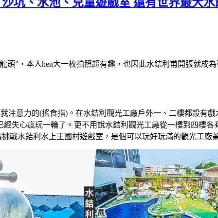
 沙坑、水池、兒童遊戲室 還有世界最大水
龍頭”，本人hen大一枚拍照超有趣，也因此水銡利甫開張就成
起我注意力的(搖食指)。在水銡利觀光工廠戶外一、二樓都設有
已經失心瘋玩一輪了。更不用說水銡利觀光工廠從一樓到四樓各有
，加價挑戰水銡利水上王國村遊戲室，是個可以玩好玩滿的觀光工廠