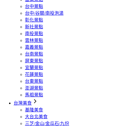
台中景點
台中/谷關/南投泡湯
彰化景點
新社景點
南投景點
雲林景點
嘉義景點
台南景點
屏東景點
宜蘭景點
花蓮景點
台東景點
澎湖景點
馬祖景點
台灣美食
基隆美食
大台北美食
三芝/金山/金瓜石/九份