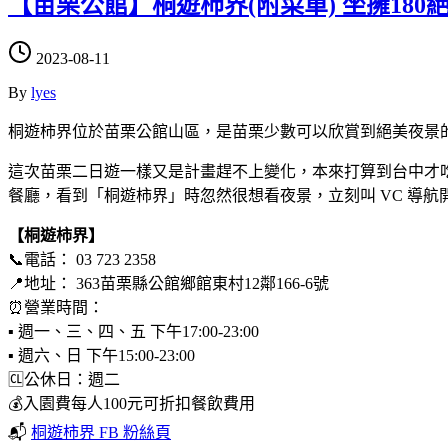
【苗栗公館】桐遊柿界(附菜單) 坐擁18
2023-08-11
By
lyes
桐遊柿界位於苗栗公館山區，是苗栗少數可以欣賞到絕美夜景的
這次苗栗二日遊一樣又是計畫趕不上變化，本來打算到台中才吃晚
餐廳，看到「桐遊柿界」時忽然很想看夜景，立刻叫 VC 導航
【桐遊柿界】
📞電話： 03 723 2358
📍地址： 363苗栗縣公館鄉館東村12鄰166-6號
⏰營業時間：
▪ 週一、三、四、五 下午17:00-23:00
▪ 週六、日 下午15:00-23:00
🆑公休日：週二
💰入園費每人100元可折扣餐飲費用
📬
桐遊柿界 FB 粉絲頁