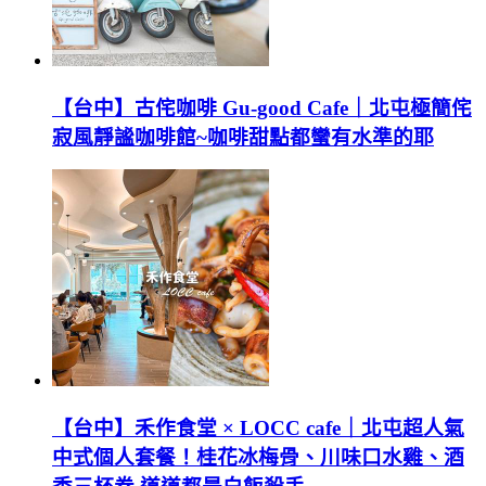
【台中】古侘咖啡 Gu-good Cafe｜北屯極簡侘
寂風靜謐咖啡館~咖啡甜點都蠻有水準的耶
【台中】禾作食堂 × LOCC cafe｜北屯超人氣
中式個人套餐！桂花冰梅骨、川味口水雞、酒