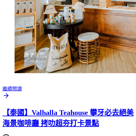
繼續閱讀
【泰國】Valhalla Teahouse 攀牙必去絕美
海景咖啡廳 拷叻超夯打卡景點