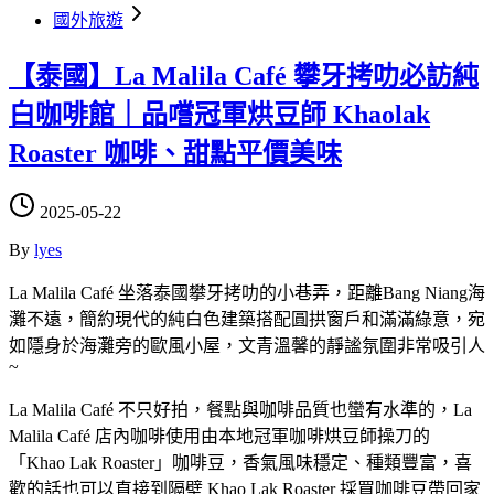
國外旅遊
【泰國】La Malila Café 攀牙拷叻必訪純
白咖啡館｜品嚐冠軍烘豆師 Khaolak
Roaster 咖啡、甜點平價美味
2025-05-22
By
lyes
La Malila Café 坐落泰國攀牙拷叻的小巷弄，距離Bang Niang海
灘不遠，簡約現代的純白色建築搭配圓拱窗戶和滿滿綠意，宛
如隱身於海灘旁的歐風小屋，文青溫馨的靜謐氛圍非常吸引人
~
La Malila Café 不只好拍，餐點與咖啡品質也蠻有水準的，La
Malila Café 店內咖啡使用由本地冠軍咖啡烘豆師操刀的
「Khao Lak Roaster」咖啡豆，香氣風味穩定、種類豐富，喜
歡的話也可以直接到隔壁 Khao Lak Roaster 採買咖啡豆帶回家