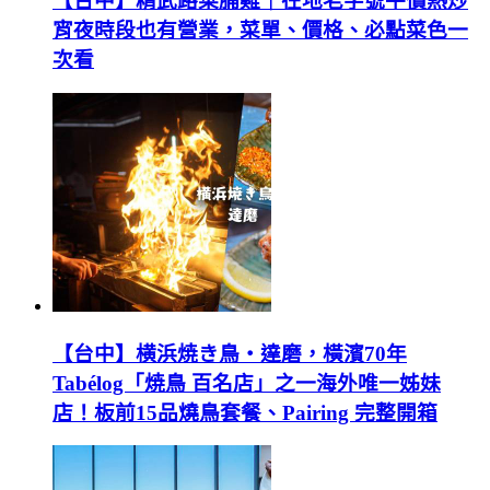
【台中】精武路菜脯雞｜在地老字號平價熱炒
宵夜時段也有營業，菜單、價格、必點菜色一
次看
【台中】横浜焼き鳥‧達磨，橫濱70年
Tabélog「焼鳥 百名店」之一海外唯一姊妹
店！板前15品燒鳥套餐、Pairing 完整開箱