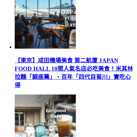
【東京】成田機場美食 第二航廈 JAPAN
FOOD HALL 10間人氣名店必吃美食！米其林
拉麵「銀座篝」、百年「四代目菊川」實吃心
得