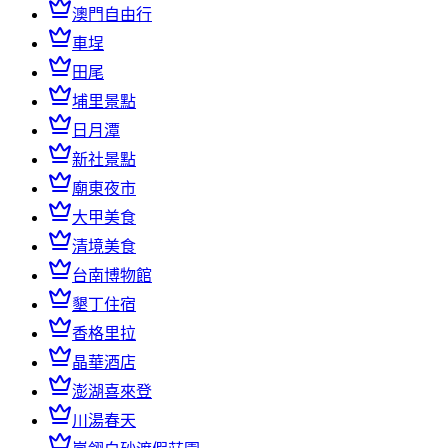
澳門自由行
車埕
田尾
埔里景點
日月潭
新社景點
廟東夜市
大甲美食
清境美食
台南博物館
墾丁住宿
香格里拉
晶華酒店
澎湖喜來登
川湯春天