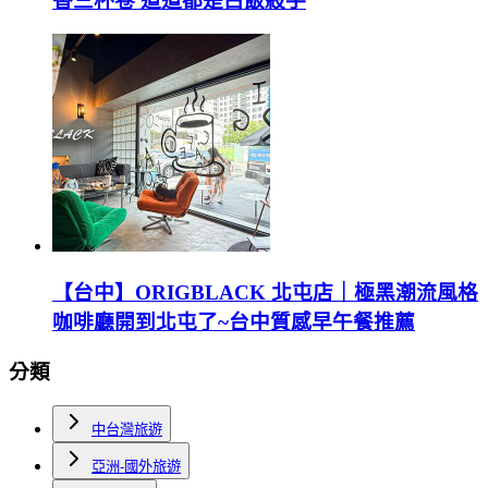
香三杯卷 道道都是白飯殺手
【台中】ORIGBLACK 北屯店｜極黑潮流風格
咖啡廳開到北屯了~台中質感早午餐推薦
分類
中台灣旅遊
亞洲-國外旅遊