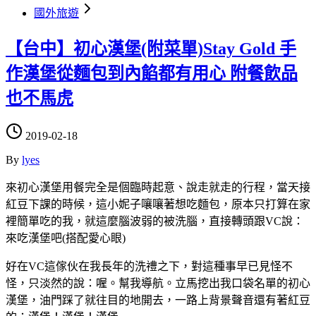
國外旅遊
【台中】初心漢堡(附菜單)Stay Gold 手
作漢堡從麵包到內餡都有用心 附餐飲品
也不馬虎
2019-02-18
By
lyes
來初心漢堡用餐完全是個臨時起意、說走就走的行程，當天接
紅豆下課的時候，這小妮子嚷嚷著想吃麵包，原本只打算在家
裡簡單吃的我，就這麼腦波弱的被洗腦，直接轉頭跟VC說：
來吃漢堡吧(搭配愛心眼)
好在VC這傢伙在我長年的洗禮之下，對這種事早已見怪不
怪，只淡然的說：喔。幫我導航。立馬挖出我口袋名單的初心
漢堡，油門踩了就往目的地開去，一路上背景聲音還有著紅豆