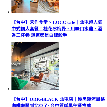
【台中】禾作食堂 × LOCC cafe｜北屯超人氣
中式個人套餐！桂花冰梅骨、川味口水雞、酒
香三杯卷 道道都是白飯殺手
【台中】ORIGBLACK 北屯店｜極黑潮流風格
咖啡廳開到北屯了~台中質感早午餐推薦