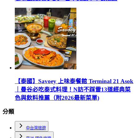
【泰國】Savoey 上味泰餐館 Terminal 21 Asok
｜曼谷必吃泰式料理！N訪不踩雷13道經典菜
色與飲料推薦（附2026最新菜單)
分類
中台灣旅遊