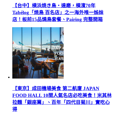
【台中】横浜焼き鳥‧達磨，橫濱70年
Tabélog「焼鳥 百名店」之一海外唯一姊妹
店！板前15品燒鳥套餐、Pairing 完整開箱
【東京】成田機場美食 第二航廈 JAPAN
FOOD HALL 10間人氣名店必吃美食！米其林
拉麵「銀座篝」、百年「四代目菊川」實吃心
得