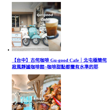
【台中】古侘咖啡 Gu-good Cafe｜北屯極簡侘
寂風靜謐咖啡館~咖啡甜點都蠻有水準的耶