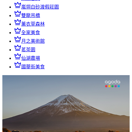
嵐翎白砂渡假莊園
雙龍吊橋
薰衣草森林
全家美食
月之美術館
茗茶園
仙湖農場
國華街美食