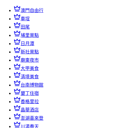
澳門自由行
車埕
田尾
埔里景點
日月潭
新社景點
廟東夜市
大甲美食
清境美食
台南博物館
墾丁住宿
香格里拉
晶華酒店
澎湖喜來登
川湯春天