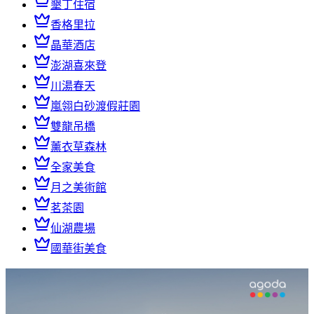
墾丁住宿
香格里拉
晶華酒店
澎湖喜來登
川湯春天
嵐翎白砂渡假莊園
雙龍吊橋
薰衣草森林
全家美食
月之美術館
茗茶園
仙湖農場
國華街美食