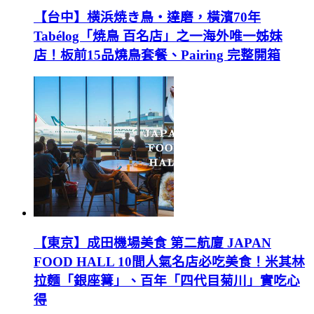
【台中】横浜焼き鳥‧達磨，橫濱70年
Tabélog「焼鳥 百名店」之一海外唯一姊妹
店！板前15品燒鳥套餐、Pairing 完整開箱
【東京】成田機場美食 第二航廈 JAPAN
FOOD HALL 10間人氣名店必吃美食！米其林
拉麵「銀座篝」、百年「四代目菊川」實吃心
得