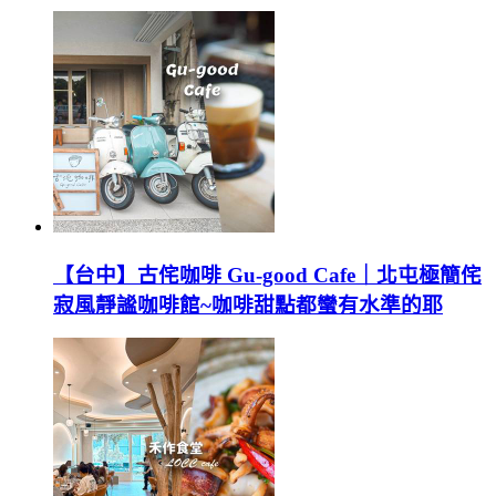
【台中】古侘咖啡 Gu-good Cafe｜北屯極簡侘
寂風靜謐咖啡館~咖啡甜點都蠻有水準的耶