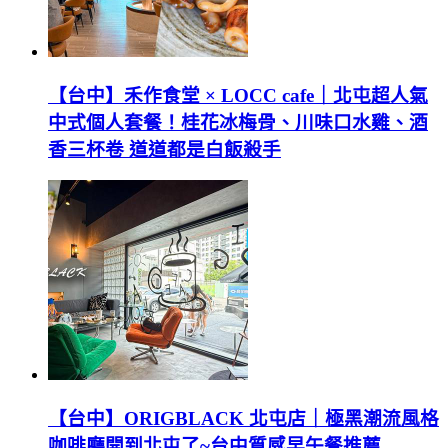
【台中】禾作食堂 × LOCC cafe｜北屯超人氣
中式個人套餐！桂花冰梅骨、川味口水雞、酒
香三杯卷 道道都是白飯殺手
【台中】ORIGBLACK 北屯店｜極黑潮流風格
咖啡廳開到北屯了~台中質感早午餐推薦