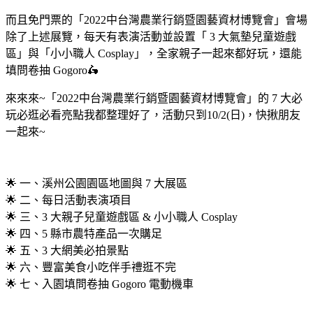
而且免門票的「2022中台灣農業行銷暨園藝資材博覽會」會場
除了上述展覽，每天有表演活動並設置「 3 大氣墊兒童遊戲
區」與「小小職人 Cosplay」，全家親子一起來都好玩，還能
填問卷抽 Gogoro🛵
來來來~「2022中台灣農業行銷暨園藝資材博覽會」的 7 大必
玩必逛必看亮點我都整理好了，活動只到10/2(日)，快揪朋友
一起來~
🌟 一、溪州公園園區地圖與 7 大展區
🌟 二、每日活動表演項目
🌟 三、3 大親子兒童遊戲區 & 小小職人 Cosplay
🌟 四、5 縣市農特產品一次購足
🌟 五、3 大網美必拍景點
🌟 六、豐富美食小吃伴手禮逛不完
🌟 七、入園填問卷抽 Gogoro 電動機車