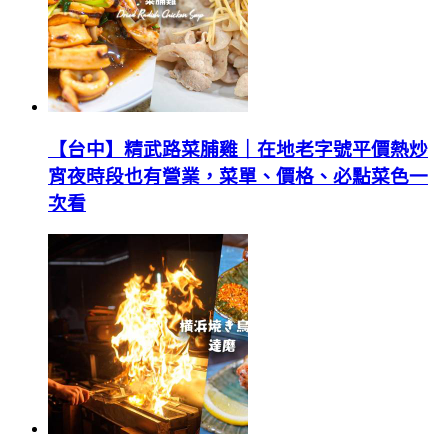
【台中】精武路菜脯雞｜在地老字號平價熱炒
宵夜時段也有營業，菜單、價格、必點菜色一
次看