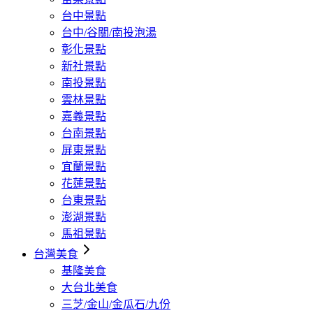
台中景點
台中/谷關/南投泡湯
彰化景點
新社景點
南投景點
雲林景點
嘉義景點
台南景點
屏東景點
宜蘭景點
花蓮景點
台東景點
澎湖景點
馬祖景點
台灣美食
基隆美食
大台北美食
三芝/金山/金瓜石/九份