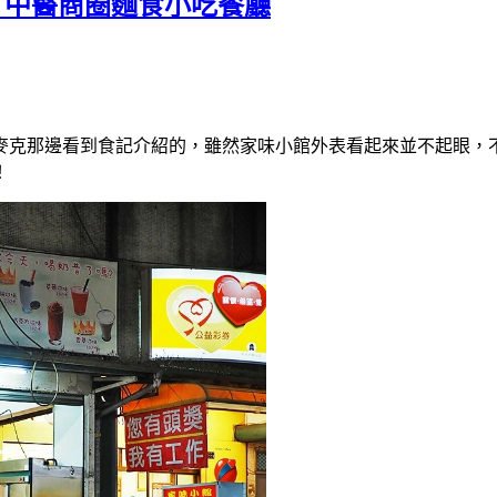
 中醫商圈麵食小吃餐廳
麥克那邊看到食記介紹的，雖然家味小館外表看起來並不起眼，
！