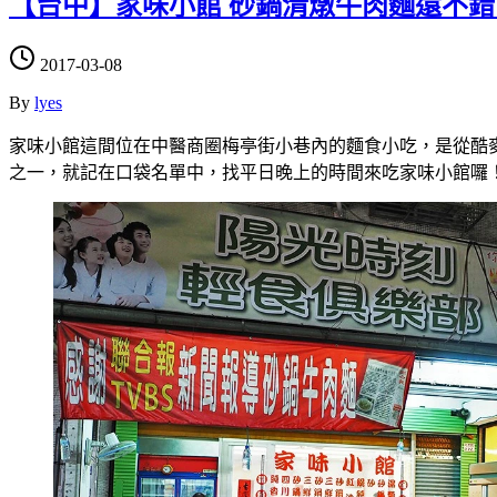
【台中】家味小館 砂鍋清燉牛肉麵還不錯
2017-03-08
By
lyes
家味小館這間位在中醫商圈梅亭街小巷內的麵食小吃，是從酷
之一，就記在口袋名單中，找平日晚上的時間來吃家味小館囉