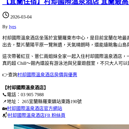
【宜蘭住宿】村却國際溫泉酒店 宜蘭最高
2026-03-04
By
lyes
村却國際溫泉酒店坐落於宜蘭羅東市中心，是目前宜蘭在地最
出去，整片蘭陽平原一覽無遺，天氣晴朗時，還能遠眺龜山島
這次帶著紅豆、薏仁兩姐妹全家一起入住村却國際溫泉酒店，
真的超 Chill～館內還設有游泳池與兒童遊戲室，不只大人
👉查詢
村却國際溫泉酒店房價與優惠
【村却國際溫泉酒店】
📞電話：03 905 7988
📌地址： 265宜蘭縣羅東鎮站東路190號
🏡
村却國際溫泉酒店官方網站
📬
村却國際溫泉酒店FB 粉絲頁