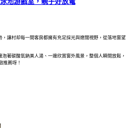
有泳池游戲室，親子好放電
勢，讓村却每一間客房都擁有充足採光與遼闊視野，從落地窗望
邊泡著碳酸氫鈉美人湯、一邊欣賞窗外風景，整個人瞬間放鬆，
宿推薦呀！