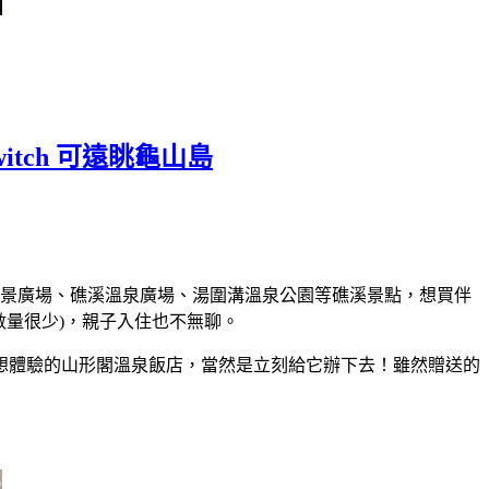
tch 可遠眺龜山島
景廣場、礁溪溫泉廣場、湯圍溝溫泉公園等礁溪景點，想買伴
然數量很少)，親子入住也不無聊。
想體驗的山形閣溫泉飯店，當然是立刻給它辦下去！雖然贈送的