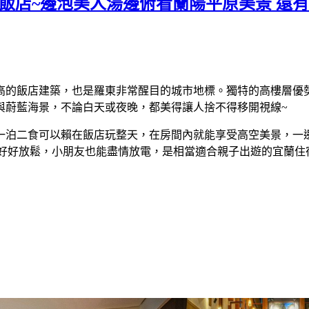
飯店~邊泡美人湯邊俯看蘭陽平原美景 還
高的飯店建築，也是羅東非常醒目的城市地標。獨特的高樓層優
與蔚藍海景，不論白天或夜晚，都美得讓人捨不得移開視線~
一泊二食可以賴在飯店玩整天，在房間內就能享受高空美景，一
可以好好放鬆，小朋友也能盡情放電，是相當適合親子出遊的宜蘭住