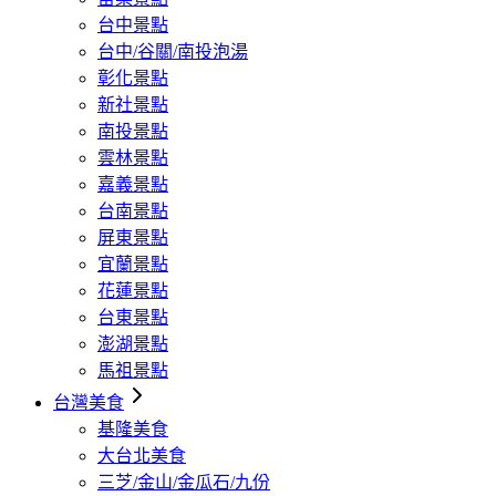
台中景點
台中/谷關/南投泡湯
彰化景點
新社景點
南投景點
雲林景點
嘉義景點
台南景點
屏東景點
宜蘭景點
花蓮景點
台東景點
澎湖景點
馬祖景點
台灣美食
基隆美食
大台北美食
三芝/金山/金瓜石/九份