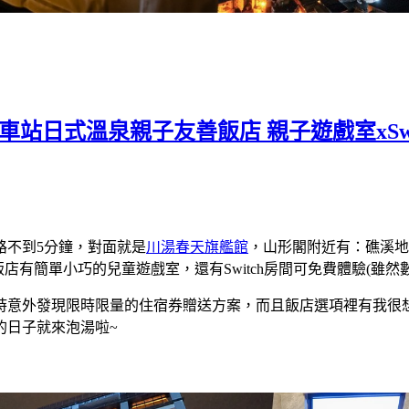
站日式溫泉親子友善飯店 親子遊戲室xSwi
路不到5分鐘，對面就是
川湯春天旗艦館
，山形閣附近有：礁溪地
店有簡單小巧的兒童遊戲室，還有Switch房間可免費體驗(雖
時意外發現限時限量的住宿券贈送方案，而且飯店選項裡有我很
的日子就來泡湯啦~