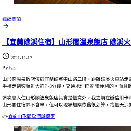
繼續閱讀
【宜蘭礁溪住宿】山形閣溫泉飯店 礁溪火車
2021-11-17
By
lyes
山形閣溫泉飯店位於宜蘭礁溪中山路二段，距離礁溪火車站走
手禮走到奕順軒大約7~8分鐘，交通地理位置 蠻便利的。而且飯
這次會入住山形閣溫泉飯店其實是個意外，我之前在辦信用卡
山形閣住宿券不含早，但可以現場加購依舊很划算，找個天涼
👉
查詢山形閣房價與優惠