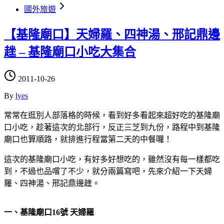
國外旅遊
【基隆廟口】天婦羅、四神湯、邢記鼎邊
趖 – 基隆廟口小吃大集合
2011-10-26
By
lyes
常常在逛別人部落格的時候，看到好多看起來超好吃的基隆廟
口小吃，趁著這次的北部行，反正三芝到九份，路程中到基隆
廟口也算順路，就排進行程當第二天的中餐囉！
這次的基隆廟口小吃，有好多好想吃的，雖然沒有每一樣都吃
到，不過也品嚐了不少，就分兩篇寫吧，先來介紹一下天婦
羅、四神湯、邢記鼎邊趖。
一、基隆廟口16號 天婦羅