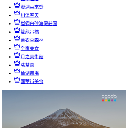
澎湖喜來登
川湯春天
嵐翎白砂渡假莊園
雙龍吊橋
薰衣草森林
全家美食
月之美術館
茗茶園
仙湖農場
國華街美食