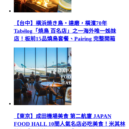
【台中】横浜焼き鳥‧達磨，橫濱70年
Tabélog「焼鳥 百名店」之一海外唯一姊妹
店！板前15品燒鳥套餐、Pairing 完整開箱
【東京】成田機場美食 第二航廈 JAPAN
FOOD HALL 10間人氣名店必吃美食！米其林