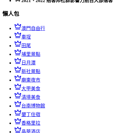
2021、2022 痞客邦社群影響力前百大部落客
懶人包
澳門自由行
車埕
田尾
埔里景點
日月潭
新社景點
廟東夜市
大甲美食
清境美食
台南博物館
墾丁住宿
香格里拉
晶華酒店