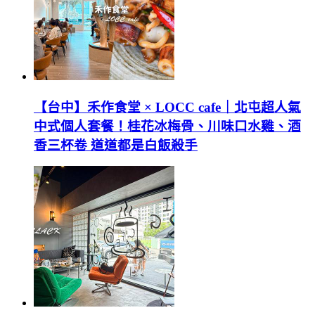
【台中】禾作食堂 × LOCC cafe｜北屯超人氣
中式個人套餐！桂花冰梅骨、川味口水雞、酒
香三杯卷 道道都是白飯殺手