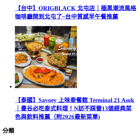
【台中】ORIGBLACK 北屯店｜極黑潮流風格
咖啡廳開到北屯了~台中質感早午餐推薦
【泰國】Savoey 上味泰餐館 Terminal 21 Asok
｜曼谷必吃泰式料理！N訪不踩雷13道經典菜
色與飲料推薦（附2026最新菜單)
分類