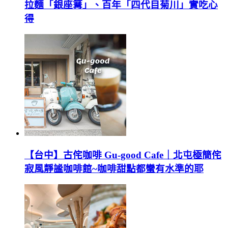
拉麵「銀座篝」、百年「四代目菊川」實吃心
得
【台中】古侘咖啡 Gu-good Cafe｜北屯極簡侘
寂風靜謐咖啡館~咖啡甜點都蠻有水準的耶