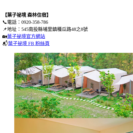
【葉子祕境 森林住宿】
📞電話：0920-358-786
📌地址：545南投縣埔里鎮種瓜路48之8號
🏡
葉子祕境官方網站
📬
葉子祕境 FB 粉絲頁