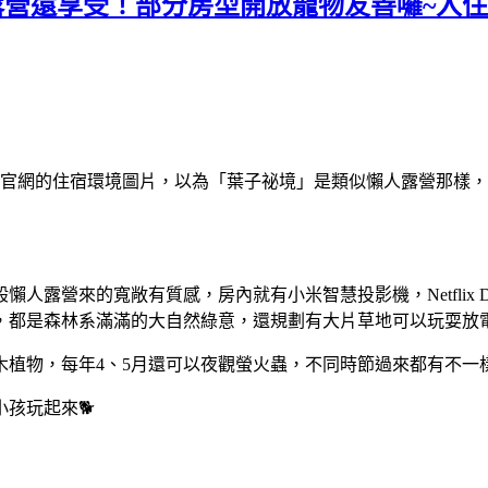
露營還享受！部分房型開放寵物友善囉~入
到官網的住宿環境圖片，以為「葉子祕境」是類似懶人露營那樣
露營來的寬敞有質感，房內就有小米智慧投影機，Netflix D
，都是森林系滿滿的大自然綠意，還規劃有大片草地可以玩耍放
植物，每年4、5月還可以夜觀螢火蟲，不同時節過來都有不一
孩玩起來🐕