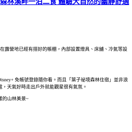
住森林溪畔一泊二食 體驗大自然的幽靜舒適
，在露營地已經有搭好的帳棚，內部設置燈具、床舖、冷氣等設
isney+ 免帳號登錄隨你看。而且「葉子祕境森林住宿」並非浪
電，天氣好時走出戶外就能觀星很有氣氛。
樣的山林美景~