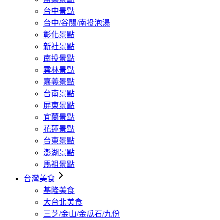
台中景點
台中/谷關/南投泡湯
彰化景點
新社景點
南投景點
雲林景點
嘉義景點
台南景點
屏東景點
宜蘭景點
花蓮景點
台東景點
澎湖景點
馬祖景點
台灣美食
基隆美食
大台北美食
三芝/金山/金瓜石/九份