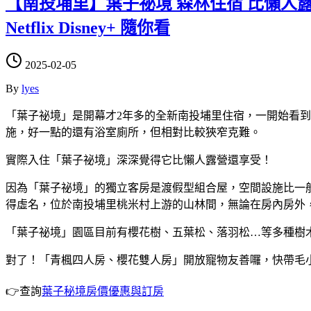
【南投埔里】葉子祕境 森林住宿 比懶人
Netflix Disney+ 隨你看
2025-02-05
By
lyes
「葉子祕境」是開幕才2年多的全新南投埔里住宿，一開始看
施，好一點的還有浴室廁所，但相對比較狹窄克難。
實際入住「葉子祕境」深深覺得它比懶人露營還享受！
因為「葉子祕境」的獨立客房是渡假型組合屋，空間設施比一般懶人
得虛名，位於南投埔里桃米村上游的山林間，無論在房內房外
「葉子祕境」園區目前有櫻花樹、五葉松、落羽松…等多種樹木
對了！「青楓四人房、櫻花雙人房」開放寵物友善囉，快帶毛小
👉查詢
葉子秘境房價優惠與訂房