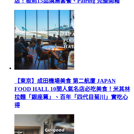
店！板前15品燒鳥套餐、Pairing 完整開箱
【東京】成田機場美食 第二航廈 JAPAN
FOOD HALL 10間人氣名店必吃美食！米其林
拉麵「銀座篝」、百年「四代目菊川」實吃心
得