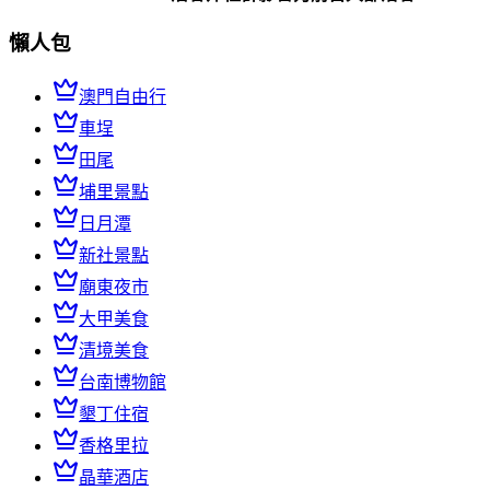
懶人包
澳門自由行
車埕
田尾
埔里景點
日月潭
新社景點
廟東夜市
大甲美食
清境美食
台南博物館
墾丁住宿
香格里拉
晶華酒店