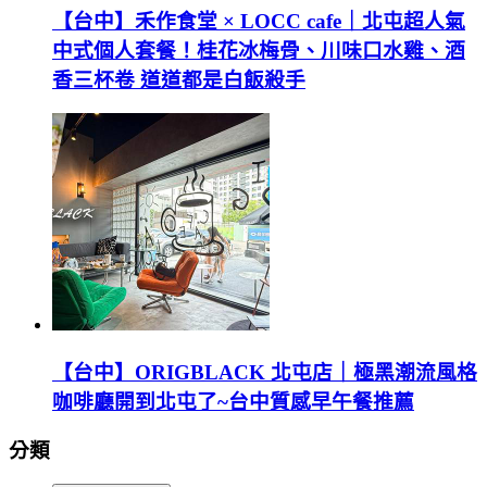
【台中】禾作食堂 × LOCC cafe｜北屯超人氣
中式個人套餐！桂花冰梅骨、川味口水雞、酒
香三杯卷 道道都是白飯殺手
【台中】ORIGBLACK 北屯店｜極黑潮流風格
咖啡廳開到北屯了~台中質感早午餐推薦
分類