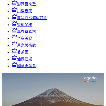
澎湖喜來登
川湯春天
嵐翎白砂渡假莊園
雙龍吊橋
薰衣草森林
全家美食
月之美術館
茗茶園
仙湖農場
國華街美食