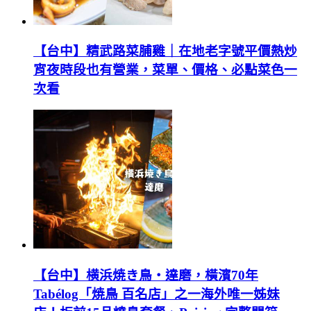
【台中】精武路菜脯雞｜在地老字號平價熱炒
宵夜時段也有營業，菜單、價格、必點菜色一
次看
【台中】横浜焼き鳥‧達磨，橫濱70年
Tabélog「焼鳥 百名店」之一海外唯一姊妹