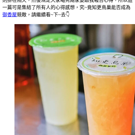
則排在隔天，然後規定大家喝完兩家要跟我報告心得，所以這
一篇可是集結了所有人的心得感想，究~竟知更鳥巢能否成為
御香屋
競敵，請繼續看~下~去👇