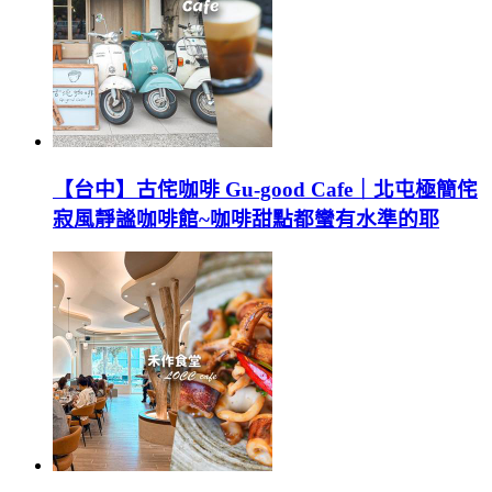
【台中】古侘咖啡 Gu-good Cafe｜北屯極簡侘
寂風靜謐咖啡館~咖啡甜點都蠻有水準的耶