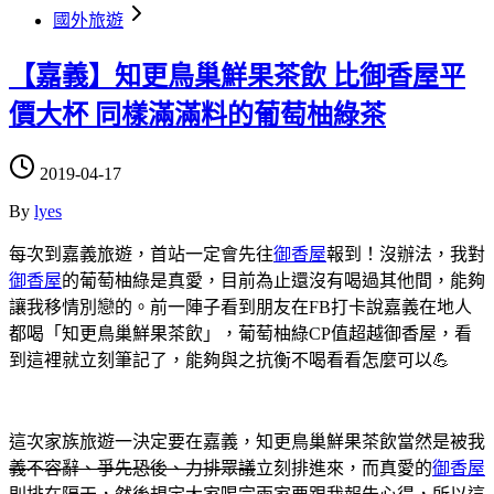
國外旅遊
【嘉義】知更鳥巢鮮果茶飲 比御香屋平
價大杯 同樣滿滿料的葡萄柚綠茶
2019-04-17
By
lyes
每次到嘉義旅遊，首站一定會先往
御香屋
報到！沒辦法，我對
御香屋
的葡萄柚綠是真愛，目前為止還沒有喝過其他間，能夠
讓我移情別戀的。前一陣子看到朋友在FB打卡說嘉義在地人
都喝「知更鳥巢鮮果茶飲」，葡萄柚綠CP值超越御香屋，看
到這裡就立刻筆記了，能夠與之抗衡不喝看看怎麼可以💪
這次家族旅遊一決定要在嘉義，知更鳥巢鮮果茶飲當然是被我
義不容辭、爭先恐後、力排眾議
立刻排進來，而真愛的
御香屋