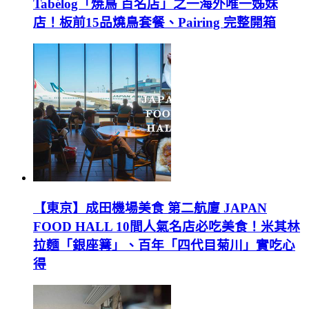
Tabélog「焼鳥 百名店」之一海外唯一姊妹
店！板前15品燒鳥套餐、Pairing 完整開箱
【東京】成田機場美食 第二航廈 JAPAN
FOOD HALL 10間人氣名店必吃美食！米其林
拉麵「銀座篝」、百年「四代目菊川」實吃心
得