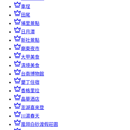
車埕
田尾
埔里景點
日月潭
新社景點
廟東夜市
大甲美食
清境美食
台南博物館
墾丁住宿
香格里拉
晶華酒店
澎湖喜來登
川湯春天
嵐翎白砂渡假莊園