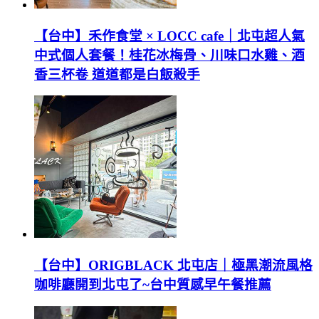
【台中】禾作食堂 × LOCC cafe｜北屯超人氣
中式個人套餐！桂花冰梅骨、川味口水雞、酒
香三杯卷 道道都是白飯殺手
【台中】ORIGBLACK 北屯店｜極黑潮流風格
咖啡廳開到北屯了~台中質感早午餐推薦