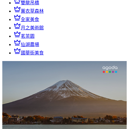
雙龍吊橋
薰衣草森林
全家美食
月之美術館
茗茶園
仙湖農場
國華街美食