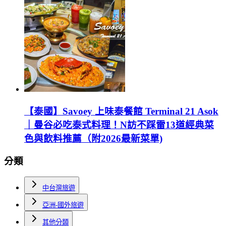
【泰國】Savoey 上味泰餐館 Terminal 21 Asok
｜曼谷必吃泰式料理！N訪不踩雷13道經典菜
色與飲料推薦（附2026最新菜單)
分類
中台灣旅遊
亞洲-國外旅遊
其他分類