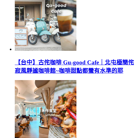
【台中】古侘咖啡 Gu-good Cafe｜北屯極簡侘
寂風靜謐咖啡館~咖啡甜點都蠻有水準的耶