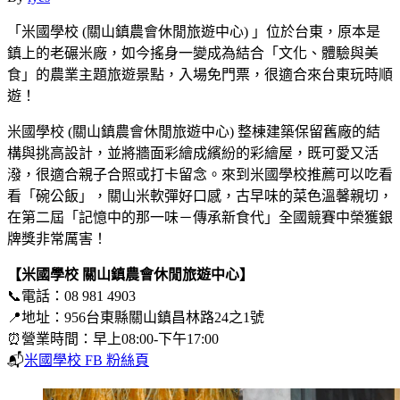
「米國學校 (關山鎮農會休閒旅遊中心) 」位於台東，原本是
鎮上的老碾米廠，如今搖身一變成為結合「文化、體驗與美
食」的農業主題旅遊景點，入場免門票，很適合來台東玩時順
遊！
米國學校 (關山鎮農會休閒旅遊中心) 整棟建築保留舊廠的結
構與挑高設計，並將牆面彩繪成繽紛的彩繪屋，既可愛又活
潑，很適合親子合照或打卡留念。來到米國學校推薦可以吃看
看「碗公飯」，關山米軟彈好口感，古早味的菜色溫馨親切，
在第二屆「記憶中的那一味－傳承新食代」全國競賽中榮獲銀
牌獎非常厲害！
【米國學校
關山鎮農會休閒旅遊中心】
📞電話：08 981 4903
📍地址：956台東縣關山鎮昌林路24之1號
⏰營業時間：早上08:00-下午17:00
📬
米國學校 FB 粉絲頁