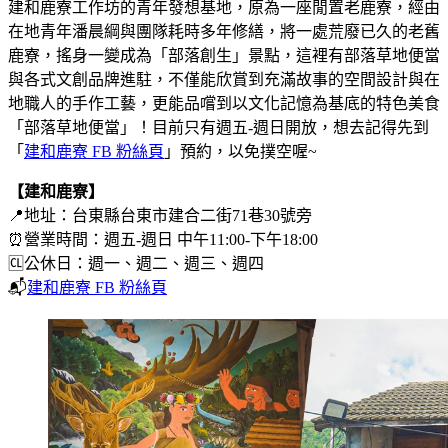
建和鹿寮工作坊的青年發想基地，原為一座閒置老鹿寮，經由
在地青年潘晨綱與團隊耗時多年修繕，將一處荒廢已久的老舊
鹿寮，搖身一變成為「部落創生」景點，這裡有部落草地便當
與各式文創品牌進駐，不僅能欣賞到充滿故事的空間設計與在
地職人的手作工藝，更能品嚐到以文化記憶為基底的特色美食
「部落草地便當」！目前只有週五-週日開放，想去記得先到
「
建和鹿寮 FB 粉絲頁
」預約，以免撲空喔~
【建和鹿寮】
📍地址：台東縣台東市建合二街71巷30號旁
⏰營業時間：週五-週日 中午11:00-下午18:00
🆑公休日：週一、週二、週三、週四
📬
建和鹿寮 FB 粉絲頁