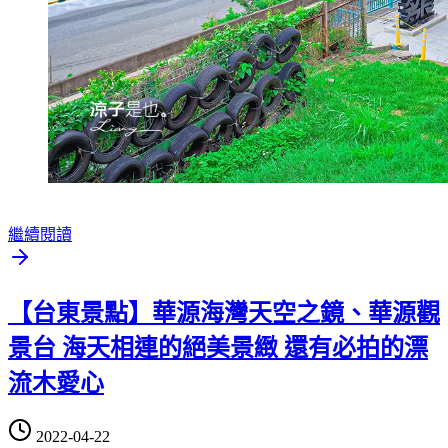
繼續閱讀
【台東景點】華源海灣天空之鏡、華源觀
景台 海天相連的絕美景緻 還有必拍的漂
流木愛心
2022-04-22