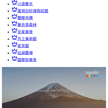
川湯春天
嵐翎白砂渡假莊園
雙龍吊橋
薰衣草森林
全家美食
月之美術館
茗茶園
仙湖農場
國華街美食