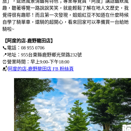
旅」，延途風景清幽有特色；專業導覽員「阿度」講話幽默風
趣，聽著導覽一路說說笑笑，就能輕鬆了解在地人文歷史，我
覺得很有趣耶！而且第一次發現，姐姐紅豆不知道在什麼時候
自學了騎單車，還騎的超開心，看來回家可以準備買一台給她
騎啦~
【阿度的店-鹿野龍田店】
📞電話：08 955 0706
📍地址：955台東縣鹿野鄉光榮路232號
⏰營業時間：早上9:00-下午18:00
📬
阿度的店-鹿野龍田店 FB 粉絲頁