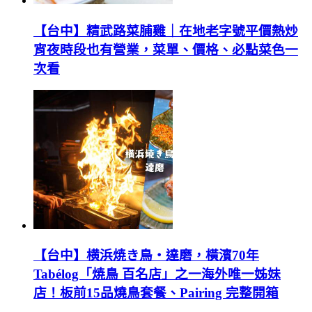
【台中】精武路菜脯雞｜在地老字號平價熱炒
宵夜時段也有營業，菜單、價格、必點菜色一
次看
【台中】横浜焼き鳥‧達磨，橫濱70年
Tabélog「焼鳥 百名店」之一海外唯一姊妹
店！板前15品燒鳥套餐、Pairing 完整開箱