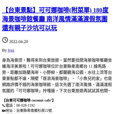
【台東景點】可可娜咖啡(附菜單) 180度
海景咖啡館餐廳 南洋風情滿滿渡假氛圍
還有親子沙坑可以玩
2022-04-20
By
lyes
身為海景控，難得來到台東旅遊，當然要找間海景咖啡餐廳坐
擁海洋美景啦！可可娜咖啡位於台東縣卑南鄉台 11 線馬路
旁，距離加路蘭海岸、小野柳、都蘭觀海公園、水往上流等台
東景點都不遠，隔壁「逐浪海景咖啡」、「小魚兒的家」也是
網路評價不錯的海景咖啡館，這次先選了南洋風情、滿滿渡假
氛圍的「可可娜咖啡」拎嘎逼，下次台東旅遊再試試其他間~
【台東可可娜咖啡 coconut cafe’】
📞電話：08-928-1192
🏡地址：台東縣卑南鄉杉原22號