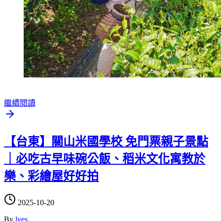
繼續閱讀
【台東】關山米國學校 免門票親子景點
｜必吃古早味碗公飯、稻米文化寓教於
樂、彩繪屋好好拍
2025-10-20
By
lyes