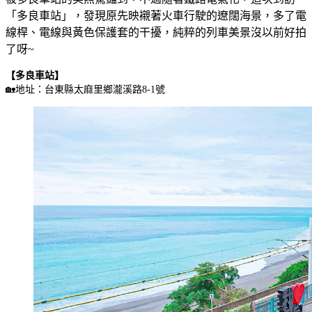
「多良車站」，發現原先映襯著火車行駛的遼闊海景，多了電
線桿、電線與黃色保護套的干擾，純粹的列車美景沒以前好拍
了呀~
【多良車站】
🏡地址：台東縣太麻里鄉瀧溪路8-1號