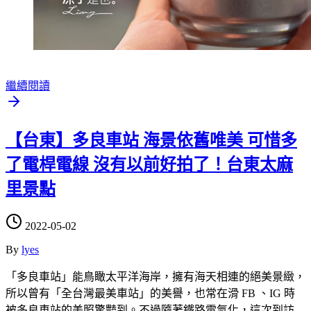
繼續閱讀
【台東】多良車站 海景依舊唯美 可惜多
了電桿電線 沒有以前好拍了！台東太麻
里景點
2022-05-02
By
lyes
「多良車站」能鳥瞰太平洋海岸，擁有海天相連的絕美景緻，
所以曾有「全台灣最美車站」的美譽，也常在滑 FB 、IG 時
被多良車站的美照驚豔到。不過隨著鐵路電氣化，這次到訪