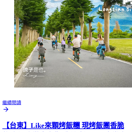
繼續閱讀
【台東】Like來顆烤飯糰 現烤飯團香脆