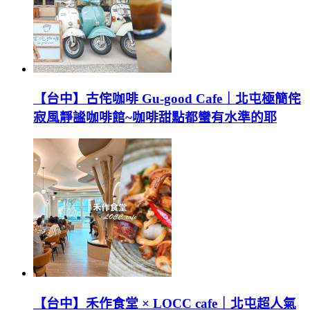
【台中】古侘咖啡 Gu-good Cafe｜北屯極簡侘
寂風靜謐咖啡館~咖啡甜點都蠻有水準的耶
【台中】禾作食堂 × LOCC cafe｜北屯超人氣