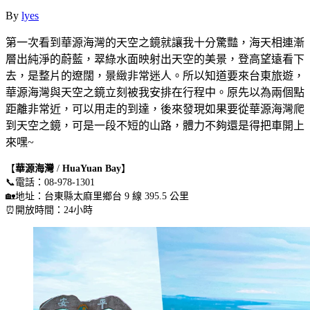
By
lyes
第一次看到華源海灣的天空之鏡就讓我十分驚豔，海天相連漸
層出純淨的蔚藍，翠綠水面映射出天空的美景，登高望遠看下
去，是整片的遼闊，景緻非常迷人。所以知道要來台東旅遊，
華源海灣與天空之鏡立刻被我安排在行程中。原先以為兩個點
距離非常近，可以用走的到達，後來發現如果要從華源海灣爬
到天空之鏡，可是一段不短的山路，體力不夠還是得把車開上
來嘿~
【
華源海灣
/
HuaYuan Bay
】
📞電話：08-978-1301
🏡地址：台東縣太麻里鄉台 9 線 395.5 公里
⏰開放時間：24小時