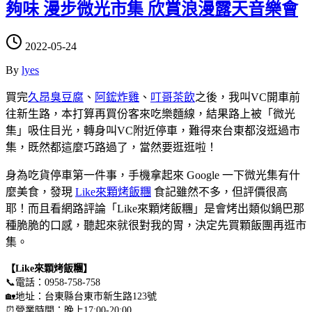
夠味 漫步微光市集 欣賞浪漫露天音樂會
2022-05-24
By
lyes
買完
久昂臭豆腐
、
阿鋐炸雞
、
叮哥茶飲
之後，我叫VC開車前
往新生路，本打算再買份客來吃樂麵線，結果路上被「微光
集」吸住目光，轉身叫VC附近停車，難得來台東都沒逛過市
集，既然都這麼巧路過了，當然要逛逛啦！
身為吃貨停車第一件事，手機拿起來 Google 一下微光集有什
麼美食，發現
Like來顆烤飯糰
食記雖然不多，但評價很高
耶！而且看網路評論「Like來顆烤飯糰」是會烤出類似鍋巴那
種脆脆的口感，聽起來就很對我的胃，決定先買顆飯團再逛市
集。
【Like來顆烤飯糰】
📞電話：0958-758-758
🏡地址：台東縣台東市新生路123號
⏰營業時間：晚上17:00-20:00