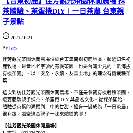
【台東初鹿】佳芳觀光茶園休閒農場 採
茶體驗、茶蛋捲DIY︱一日茶農 台東親
子景點
2025-10-21
By
lyes
佳芳觀光茶園休閒農場位於台東卑南鄉初鹿地區、鄰近知名初
鹿牧場，是當地老字號的有機茶園，也是台灣少見的「低海拔
有機茶園」，以「安全、永續、友善土地」的理念有機栽種茶
葉。
這次到訪佳芳觀光茶園休閒農場，不僅是參觀有機栽種茶園，
還要體驗親手採茶、茶蛋捲 DIY 與品茗文化。從採茶開始，
體驗從茶葉的源頭到口中的甘甜，搖身一變成為「一日茶農」
很有趣，還蠻適合親子一起來體驗的耶！
【佳芳觀光茶園休閒農場】
📞電話：0932767907