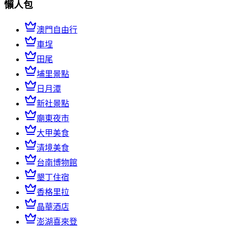
懶人包
澳門自由行
車埕
田尾
埔里景點
日月潭
新社景點
廟東夜市
大甲美食
清境美食
台南博物館
墾丁住宿
香格里拉
晶華酒店
澎湖喜來登