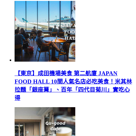
【東京】成田機場美食 第二航廈 JAPAN
FOOD HALL 10間人氣名店必吃美食！米其林
拉麵「銀座篝」、百年「四代目菊川」實吃心
得