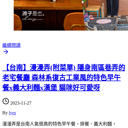
繼續閱讀
【台南】漫漫弄(附菜單) 隱身南區巷弄的
老宅餐廳 森林系復古工業風的特色早午
餐x義大利麵x漢堡 貓咪好可愛呀
2023-11-27
By
lyes
漫漫弄是台南人氣很高的特色早午餐、排餐、義大利麵，