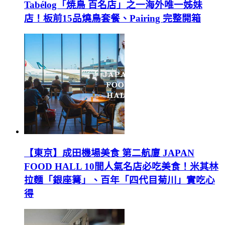
Tabélog「焼鳥 百名店」之一海外唯一姊妹
店！板前15品燒鳥套餐、Pairing 完整開箱
【東京】成田機場美食 第二航廈 JAPAN
FOOD HALL 10間人氣名店必吃美食！米其林
拉麵「銀座篝」、百年「四代目菊川」實吃心
得