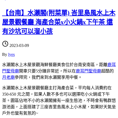
【台南】水瀨閣(附菜單) 峇里島風水上木
屋景觀餐廳 海產合菜x小火鍋x下午茶 還
有沙坑可以溜小孩
2023-03-09
By
lyes
水瀨閣水上木屋景觀海鮮餐廳美食位於台南安南區，距離
鹿耳
門聖母廟
開車只要5分鐘非常近，所以在
鹿耳門聖母廟
超酷的
月老廟
參拜完，我們來到水瀨閣享用中餐。
水瀨閣水上木屋景觀餐廳主打海產合菜，平均每人消費約在
350-650 元之間，如果人數不多也可以選擇吃小火鍋或下午
茶。園區佔地不小的水瀨閣擁有一座生態池，不時會有鴨群悠
游池面，上面搭建了三座峇里島風水上小木屋，如果好天氣坐
戶外也蠻有氣氛的~