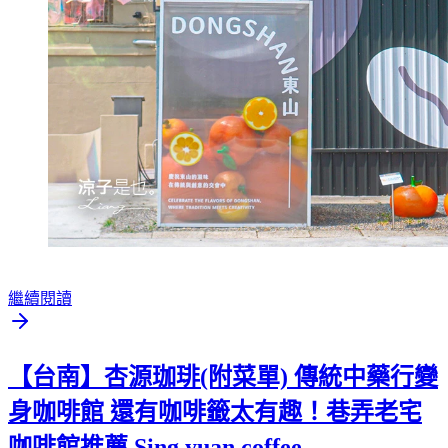
繼續閱讀
【台南】杏源珈琲(附菜單) 傳統中藥行變
身咖啡館 還有咖啡籤太有趣！巷弄老宅
咖啡館推薦 Sing yuan coffee