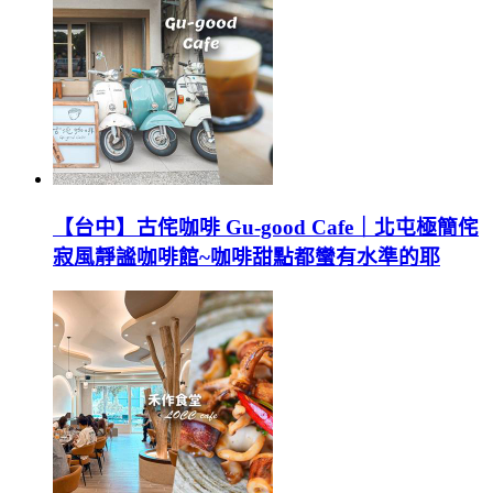
【台中】古侘咖啡 Gu-good Cafe｜北屯極簡侘
寂風靜謐咖啡館~咖啡甜點都蠻有水準的耶