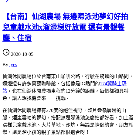
【台南】仙湖農場 無邊際泳池夢幻好拍
兒童戲水池x溜滑梯好放電 還有景觀餐
廳、住宿
2020-10-05
By
lyes
仙湖休閒農場位於台南東山咖啡公路，行駛在蜿蜒的山路間，
週邊還有許多景觀咖啡館，包括像是IG熱門的
174翼騎士驛
站
，也在仙湖休閒農場車程約12分鐘的距離，每個都獨具特
色，讓人想找機會來一一挑戰~
在仙湖休閒農場擁有270度的絕佳視野，整片疊嶺層巒的山
脈、煙嵐雲岫的夢幻，搭配無邊際泳池怎麼拍都好看，加上溜
滑梯兒童戲水池、大片草地、沙坑，無論是情侶約會、朋友相
聚，還是溜小孩的親子景點都很適合呀！