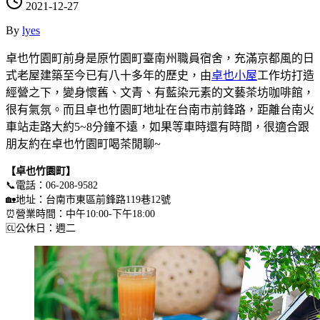
2021-12-27
By
lyes
卓也竹園町前身是原竹園町臺南州職員宿舍，充滿京都風的日
式老屋建築至今已有八十多年的歷史，由
卓也小屋
工作坊打造
經營之下，變身懷舊、文青、有藍染元素的文藝茶坊咖啡館，
很有氣氛。而且卓也竹園町地址在台南市前鋒路，距離台南火
車站走路大約5~8分鐘不遠，如果等車時還有時間，很適合跟
朋友約在卓也竹園町喝茶閒聊~
【卓也竹園町】
📞電話：06-208-9582
🏡地址：台南市東區前鋒路119巷12號
⏰營業時間：中午10:00-下午18:00
🆑公休日：週二