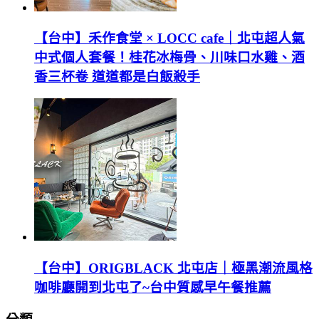
【台中】禾作食堂 × LOCC cafe｜北屯超人氣
中式個人套餐！桂花冰梅骨、川味口水雞、酒
香三杯卷 道道都是白飯殺手
【台中】ORIGBLACK 北屯店｜極黑潮流風格
咖啡廳開到北屯了~台中質感早午餐推薦