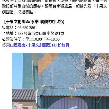
地與時間交織出的結晶，從播種、成長、開花到結果，每一個
階段都尊重自然的節奏。跟著台南觀旅局一起搶先看「十果文
創園區」必逛亮點！
【
十果文創園區
(原
東山咖啡文化館
)】
📞電話：06 680 2861
📍地址：733台南市東山區中興路1號
⏰營業時間：早上10:00-下午18:00
📫
東山區農會x十果文創園區 FB 粉絲頁