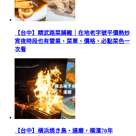
【台中】精武路菜脯雞｜在地老字號平價熱炒
宵夜時段也有營業，菜單、價格、必點菜色一
次看
【台中】横浜焼き鳥‧達磨，橫濱70年