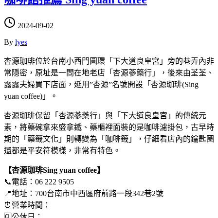
2024-09-02
By
lyes
杏源珈琲位於台南小西門圓環「下大道良皇宮」旁的巷弄內非
常隱密，原址是一間在地老店「杏源蔘藥行」，後來由荃荃、
露露夫婦買下店面，延用”杏源”名號開設「杏源珈琲(Sing
yuan coffee)」。
杏源珈琲保留「杏源蔘藥行」與「下大道良皇宮」的傳統元
素，將藥碗拿來盛拿鐵、藥櫃裡面裝的是咖啡濾掛包，古早時
期的「藥籤文化」則轉變為「咖啡籤」，仔細看店內的鑰匙圈
還都是平安符模樣，非常有特色。
【杏源珈琲Sing yuan coffee】
📞電話：06 222 9505
📍地址：700台南市中西區府前路一段342巷2號
⏰營業時間：
🆑公休日：