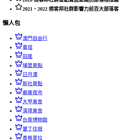
2021、2022 痞客邦社群影響力前百大部落客
懶人包
澳門自由行
車埕
田尾
埔里景點
日月潭
新社景點
廟東夜市
大甲美食
清境美食
台南博物館
墾丁住宿
香格里拉