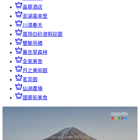
晶華酒店
澎湖喜來登
川湯春天
嵐翎白砂渡假莊園
雙龍吊橋
薰衣草森林
全家美食
月之美術館
茗茶園
仙湖農場
國華街美食