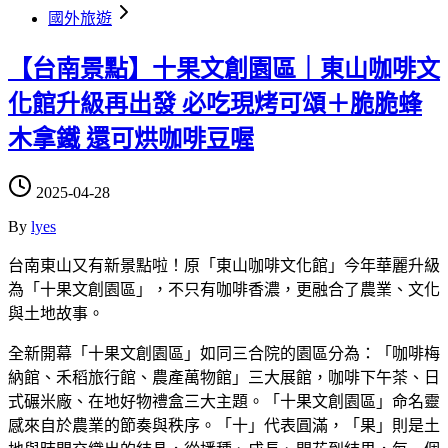
國外旅遊
【台南景點】十果文創園區｜東山咖啡文
化館升級再出發 必吃現烤可頌＋脆脆蜂
木拿鐵 還可烘咖啡豆喔
2025-04-28
By
lyes
台南東山又有新景點啦！原「東山咖啡文化館」今年華麗升級
為「十果文創園區」，不只有咖啡香濃，更融合了農業、文化
與土地故事。
全新開幕「十果文創園區」如同三合院的園區分為：「咖啡梅
納館、禾稻旅行館、農產萬物館」三大展館，咖啡下午茶、日
式碾米廠、在地好物禮盒三大主題。「十果文創園區」命名靈
感來自於農業的節奏與秩序。「十」代表圓滿，「果」則是土