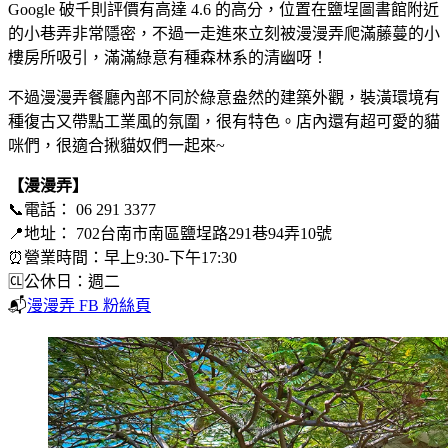
Google 破千則評價有高達 4.6 的高分，位置在鹽埕圖書館附近
的小巷弄非常隱密，不過一走進來立刻被漫漫弄爬滿藤蔓的小
樓房所吸引，滿滿綠意有種森林系的清幽呀！
不過漫漫弄餐廳內部不同於綠意盎然的建築外觀，裝潢環境有
種復古又帶點工業風的氛圍，很有特色。店內還有超可愛的貓
咪們，很適合揪貓奴們一起來~
【漫漫弄】
📞電話： 06 291 3377
📍地址： 702台南市南區鹽埕路291巷94弄10號
⏰營業時間：早上9:30-下午17:30
🆑公休日：週二
📬
漫漫弄 FB 粉絲頁