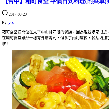
【台中】箱町食堂 平價日式料理(附菜單
2017-03-23
By
lyes
箱町食堂這間位在太平中山路四段的餐廳，因為離我娘家很近
在箱町食堂雖然一樣有外帶壽司，但多了內用座位，餐點增加
啦！