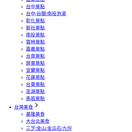
台中景點
台中/谷關/南投泡湯
彰化景點
新社景點
南投景點
雲林景點
嘉義景點
台南景點
屏東景點
宜蘭景點
花蓮景點
台東景點
澎湖景點
馬祖景點
台灣美食
基隆美食
大台北美食
三芝/金山/金瓜石/九份