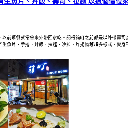
)有生魚片、丼飯、壽司、拉麵 以這個價位
，以前聚餐就常會來外帶回家吃。記得箱町之前都是以外帶壽司
了生魚片、手捲、丼飯、拉麵、沙拉、炸揚物等超多樣式，變身