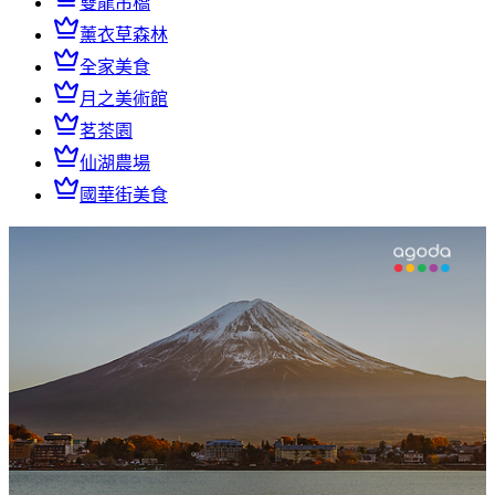
雙龍吊橋
薰衣草森林
全家美食
月之美術館
茗茶園
仙湖農場
國華街美食