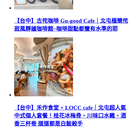
【台中】古侘咖啡 Gu-good Cafe｜北屯極簡侘
寂風靜謐咖啡館~咖啡甜點都蠻有水準的耶
【台中】禾作食堂 × LOCC cafe｜北屯超人氣
中式個人套餐！桂花冰梅骨、川味口水雞、酒
香三杯卷 道道都是白飯殺手