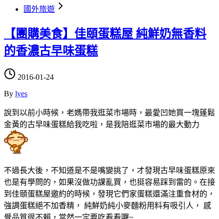
國外旅遊
【團購美食】佳頤蛋糕屋 純鮮奶無香料
的香濃古早味蛋糕
2016-01-24
By
lyes
說到以前小時候，老媽帶我逛菜市場時，最愛凹她買一塊蓬鬆
金黃的古早味蛋糕給我吃啦，是我陪逛菜市場的最大動力
不過長大後，不知道是不是嘴變挑了，才發現古早味蛋糕原來
也是有學問的，如果沒做功課亂買，也挺容易踩到雷的。在接
到佳頤蛋糕屋邀約的時候，發現它們家蛋糕還滿注重食材的，
強調蛋糕絕不加香精， 純鮮奶純小麥麵粉用料有吸引人， 感
覺品質很不賴，當然一定要吃看看囉~