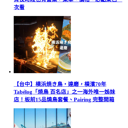
次看
【台中】横浜焼き鳥‧達磨，橫濱70年
Tabélog「焼鳥 百名店」之一海外唯一姊妹
店！板前15品燒鳥套餐、Pairing 完整開箱