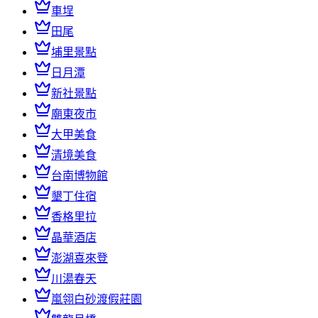
車埕
田尾
埔里景點
日月潭
新社景點
廟東夜市
大甲美食
清境美食
台南博物館
墾丁住宿
香格里拉
晶華酒店
澎湖喜來登
川湯春天
嵐翎白砂渡假莊園