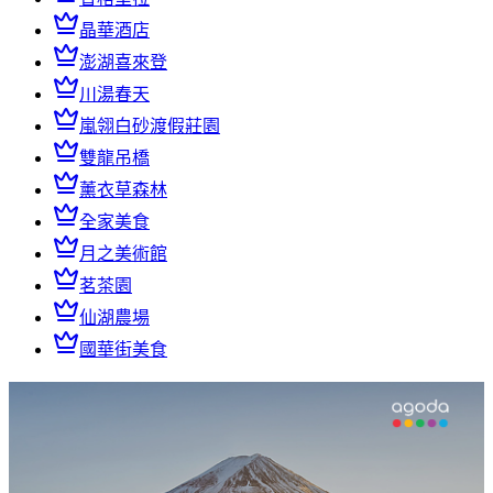
晶華酒店
澎湖喜來登
川湯春天
嵐翎白砂渡假莊園
雙龍吊橋
薰衣草森林
全家美食
月之美術館
茗茶園
仙湖農場
國華街美食