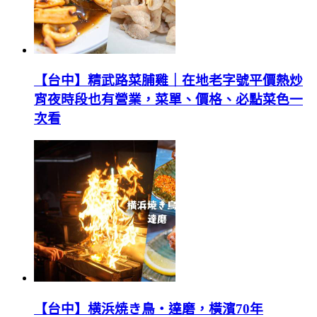
【台中】精武路菜脯雞｜在地老字號平價熱炒
宵夜時段也有營業，菜單、價格、必點菜色一
次看
【台中】横浜焼き鳥‧達磨，橫濱70年