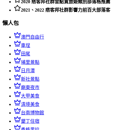
2020 痞客邦社群金點賞旅遊類別部落格推薦
2021、2022 痞客邦社群影響力前百大部落客
懶人包
澳門自由行
車埕
田尾
埔里景點
日月潭
新社景點
廟東夜市
大甲美食
清境美食
台南博物館
墾丁住宿
香格里拉