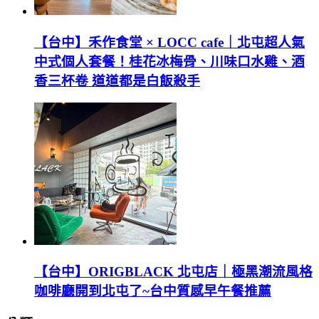
【台中】禾作食堂 × LOCC cafe｜北屯超人氣
中式個人套餐！桂花冰梅骨、川味口水雞、酒
香三杯卷 道道都是白飯殺手
【台中】ORIGBLACK 北屯店｜極黑潮流風格
咖啡廳開到北屯了~台中質感早午餐推薦