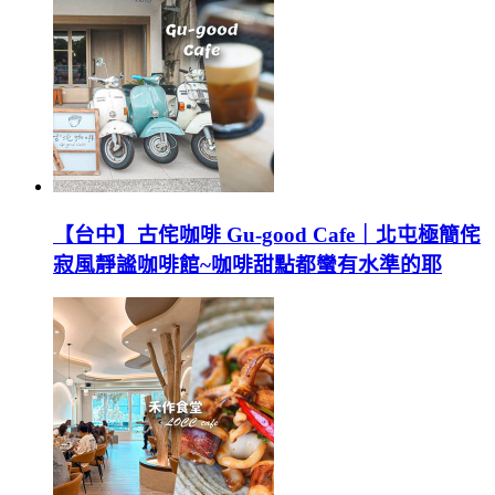
【台中】古侘咖啡 Gu-good Cafe｜北屯極簡侘
寂風靜謐咖啡館~咖啡甜點都蠻有水準的耶