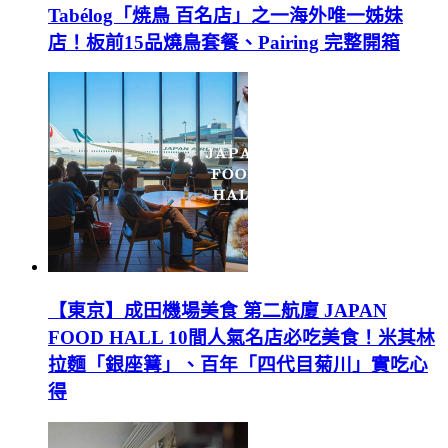
Tabélog「焼鳥 百名店」之一海外唯一姊妹
店！板前15品燒鳥套餐、Pairing 完整開箱
【東京】成田機場美食 第二航廈 JAPAN
FOOD HALL 10間人氣名店必吃美食！米其林
拉麵「銀座篝」、百年「四代目菊川」實吃心
得