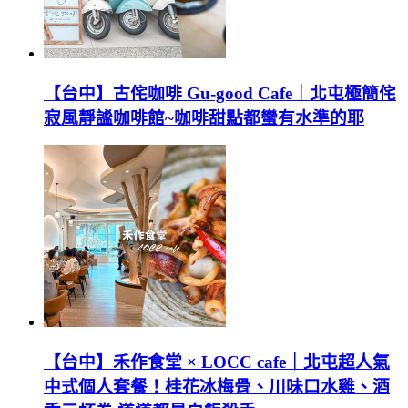
【台中】古侘咖啡 Gu-good Cafe｜北屯極簡侘
寂風靜謐咖啡館~咖啡甜點都蠻有水準的耶
【台中】禾作食堂 × LOCC cafe｜北屯超人氣
中式個人套餐！桂花冰梅骨、川味口水雞、酒