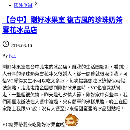
國外旅遊
【台中】剛好冰果室 復古風的珍珠奶茶
雪花冰品店
2016-08-10
By
lyes
剛好冰果室是台中北屯的冰品店，離我的生活圈超近，看到別
人分享的珍珠奶茶雪花冰又很誘人，從一開幕就很吸引我。可
惜VC覺得女生不可以吃太多冰，每次提議想吃冰這傢伙就假
裝忽略，走北屯路企圖想到剛好冰果室時，VC也會默默彎
走，一整個很欠揍。昨天是七夕情人節，剛好家中有些事，我
們兩個沒辦法在大餐中渡過，只有簡單的米糕果腹，晚上在回
家路上我跟VC說：沒有大餐至少來個甜蜜蜜的冰品甜點吧！
VC總算帶我來吃剛好冰果室啦