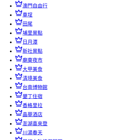
澳門自由行
車埕
田尾
埔里景點
日月潭
新社景點
廟東夜市
大甲美食
清境美食
台南博物館
墾丁住宿
香格里拉
晶華酒店
澎湖喜來登
川湯春天