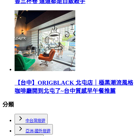
香三杯卷 道道都是白飯殺手
【台中】ORIGBLACK 北屯店｜極黑潮流風格
咖啡廳開到北屯了~台中質感早午餐推薦
分類
中台灣旅遊
亞洲-國外旅遊