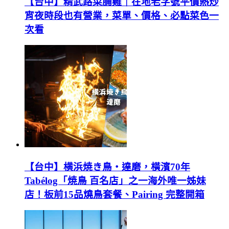
【台中】精武路菜脯雞｜在地老字號平價熱炒
宵夜時段也有營業，菜單、價格、必點菜色一
次看
【台中】横浜焼き鳥‧達磨，橫濱70年
Tabélog「焼鳥 百名店」之一海外唯一姊妹
店！板前15品燒鳥套餐、Pairing 完整開箱