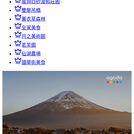
嵐翎白砂渡假莊園
雙龍吊橋
薰衣草森林
全家美食
月之美術館
茗茶園
仙湖農場
國華街美食