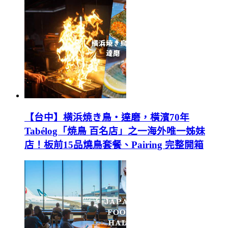
【台中】横浜焼き鳥‧達磨，橫濱70年
Tabélog「焼鳥 百名店」之一海外唯一姊妹
店！板前15品燒鳥套餐、Pairing 完整開箱