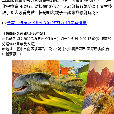
車拿起狙擊槍飛越恐龍叢林超酷！在「侏羅紀x恐龍3.0」也是
難得機會可以近距離接觸10公尺巨大暴龍超有氣勢滴！文章整
理了 9 大必看亮點，快約朋友親子一起來找恐龍玩呀~
👉
查詢「侏羅紀Ｘ恐龍3.0 台中站」門票與優惠
【侏羅紀Ｘ恐龍3.0 台中站】
📅活動期間：2022/7/8(五)～9/11(日) 週一至週日10:00-17:00(閉館前30
分鐘停止售票及入場）
🏡地址：臺中市南區復興路三段362號《文化資產園區 國際展演館(台
中舊酒廠）》