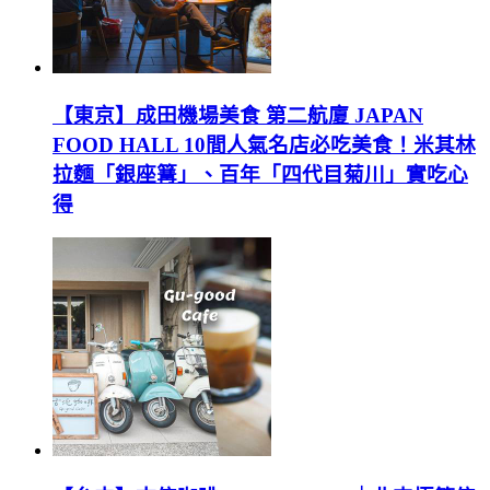
【東京】成田機場美食 第二航廈 JAPAN
FOOD HALL 10間人氣名店必吃美食！米其林
拉麵「銀座篝」、百年「四代目菊川」實吃心
得