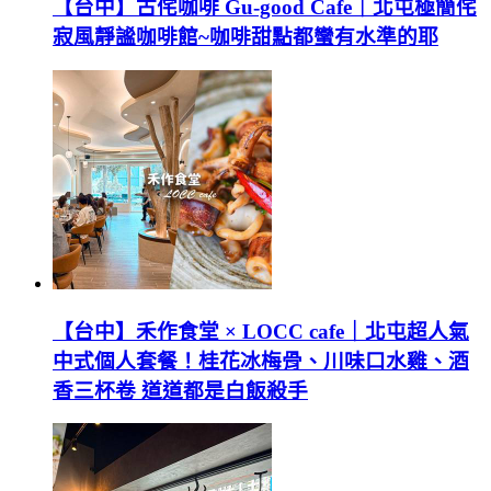
【台中】古侘咖啡 Gu-good Cafe｜北屯極簡侘
寂風靜謐咖啡館~咖啡甜點都蠻有水準的耶
【台中】禾作食堂 × LOCC cafe｜北屯超人氣
中式個人套餐！桂花冰梅骨、川味口水雞、酒
香三杯卷 道道都是白飯殺手