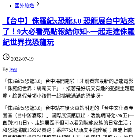
國外旅遊
【台中】侏羅紀x恐龍3.0 恐龍展台中站來
了！9大必看亮點報給你知~一起走進侏羅
紀世界找恐龍玩
2022-07-19
By
lyes
「侏羅紀x恐龍3.0」台中場開跑啦！才剛看完最新的恐龍電影
「侏羅紀世界：統霸天下」，接著是好玩又有趣的恐龍主題展
覽，趁暑假帶領小孩們一起挑戰滿滿的恐龍呀~
「侏羅紀x恐龍3.0」台中站在後火車站附近的「台中文化資產
園區（台中舊酒廠）」國際展演館展出，活動期間從7/8(五)一
直到9/11(日) 。走進展區不但可以看到腕龍家族的日常生活；
和恐龍挑戰15公尺賽跑；乘座7公尺頑皮甲龍座騎；還能上戰