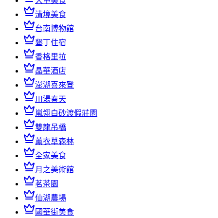
大甲美食
清境美食
台南博物館
墾丁住宿
香格里拉
晶華酒店
澎湖喜來登
川湯春天
嵐翎白砂渡假莊園
雙龍吊橋
薰衣草森林
全家美食
月之美術館
茗茶園
仙湖農場
國華街美食