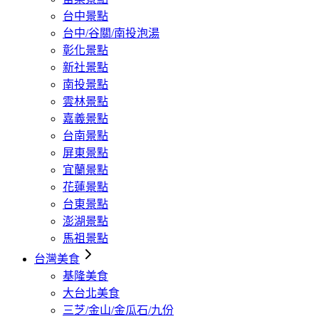
台中景點
台中/谷關/南投泡湯
彰化景點
新社景點
南投景點
雲林景點
嘉義景點
台南景點
屏東景點
宜蘭景點
花蓮景點
台東景點
澎湖景點
馬祖景點
台灣美食
基隆美食
大台北美食
三芝/金山/金瓜石/九份