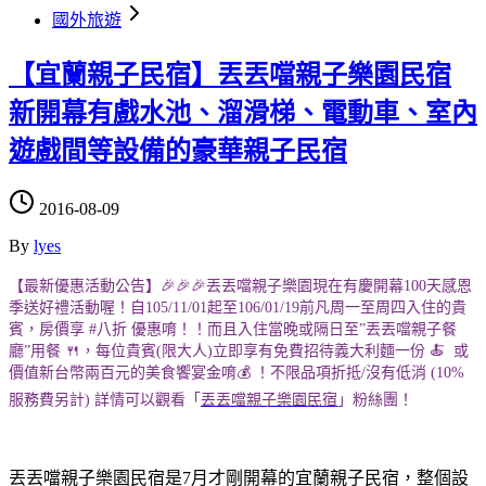
國外旅遊
【宜蘭親子民宿】丟丟噹親子樂園民宿
新開幕有戲水池、溜滑梯、電動車、室內
遊戲間等設備的豪華親子民宿
2016-08-09
By
lyes
【最新優惠活動公告】🎉🎉🎉丟丟噹親子樂園現在有慶開幕100天感恩
季送好禮活動喔！自105/11/01起至106/01/19前凡周一至周四入住的貴
賓，房價享 #八折 優惠唷！！而且入住當晚或隔日至”丟丟噹親子餐
廳”用餐 🍴，每位貴賓(限大人)立即享有免費招待義大利麵一份 🍝 或
價值新台幣兩百元的美食饗宴金唷💰 ！不限品項折抵/沒有低消 (10%
服務費另計) 詳情可以觀看「
丟丟噹親子樂園民宿
」粉絲團！
丟丟噹親子樂園民宿是7月才剛開幕的宜蘭親子民宿，整個設