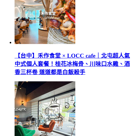
【台中】禾作食堂 × LOCC cafe｜北屯超人氣
中式個人套餐！桂花冰梅骨、川味口水雞、酒
香三杯卷 道道都是白飯殺手