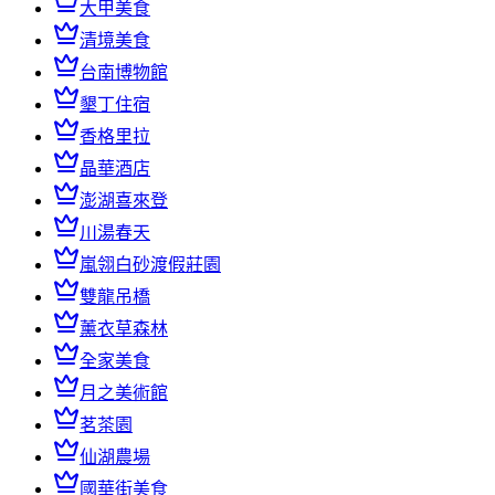
大甲美食
清境美食
台南博物館
墾丁住宿
香格里拉
晶華酒店
澎湖喜來登
川湯春天
嵐翎白砂渡假莊園
雙龍吊橋
薰衣草森林
全家美食
月之美術館
茗茶園
仙湖農場
國華街美食