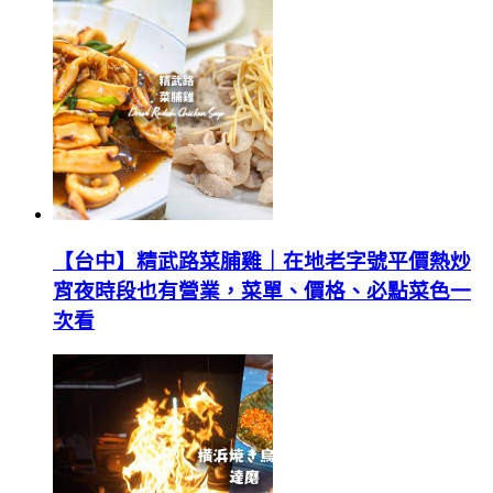
【台中】精武路菜脯雞｜在地老字號平價熱炒
宵夜時段也有營業，菜單、價格、必點菜色一
次看