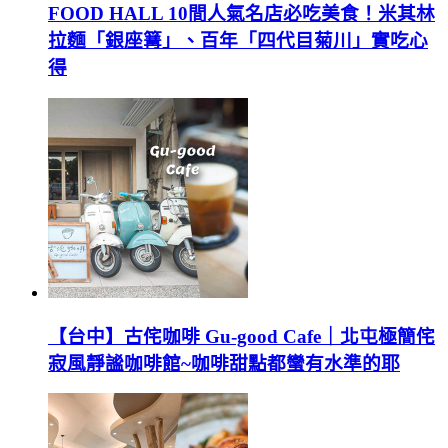
FOOD HALL 10間人氣名店必吃美食！米其林
拉麵「銀座篝」、百年「四代目菊川」實吃心
得
【台中】古侘咖啡 Gu-good Cafe｜北屯極簡侘
寂風靜謐咖啡館~咖啡甜點都蠻有水準的耶