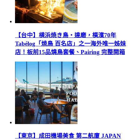
【台中】横浜焼き鳥‧達磨，橫濱70年
Tabélog「焼鳥 百名店」之一海外唯一姊妹
店！板前15品燒鳥套餐、Pairing 完整開箱
【東京】成田機場美食 第二航廈 JAPAN