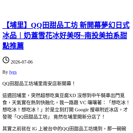
【埔里】QQ田甜品工坊 新開幕夢幻日式
冰品︱奶蓋雪花冰好美呀~南投美拍系甜
點推薦
2026-07-06
By
lyes
QQ田甜品工坊埔里南安店新開幕！
這週回埔里，突然超想吃臭豆腐XD 沒想到中午騎車出門覓
食，天氣實在熱到快融化，我一路跟 VC 嚷嚷著：「想吃冰！
想吃冰！想吃冰！」於是立刻打開 Google 搜尋附近冰店，才
發現「QQ田甜品工坊」 竟然在埔里開新分店了！
其實之前就在 IG 上被台中的QQ田甜品工坊燒到，那一碗碗