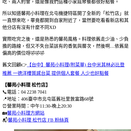
吃、兩人約會，還是像我們這種小家庭聚餐都很好點餐。
所以知道馨苑小料理在北屯機捷特區開了全新的「松竹店」就
一直想來吃，畢竟都開到自家附近了，當然要吃看看新店和其
他分店有沒有什麼不同XD
實際吃完之後，還是熟悉的馨苑風格。料理依舊走少油、少負
擔的路線，但又不失台菜該有的香氣與層次，然後啊…依舊是
偏高的價位呀🤣🤣🤣
舊文回顧👉
【台中】馨苑小料理(附菜單) 台中米其林必比登
推薦 一德洋樓質感台菜 提供個人套餐 人少也好點餐
【馨苑小料理 松竹店】
📞電話：04 2238 7041
📍地址：406臺中市北屯區舊社里敦富路68號
⏰營業時間：中午11:30-晚上20:30
🏡
馨苑小料理方網站
📬
馨苑小料理 松竹店 FB 粉絲頁