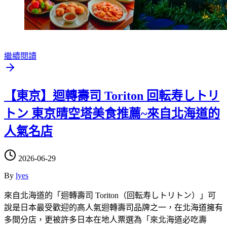
繼續閱讀
【東京】迴轉壽司 Toriton 回転寿しトリ
トン 東京晴空塔美食推薦~來自北海道的
人氣名店
2026-06-29
By
lyes
來自北海道的「迴轉壽司 Toriton（回転寿しトリトン）」可
說是日本最受歡迎的高人氣迴轉壽司品牌之一，在北海道擁有
多間分店，更被許多日本在地人票選為「來北海道必吃壽