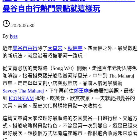
曼谷自由行熱門景點就這樣玩
2026-06-30
By
lyes
近年
曼谷自由行
除了
大皇宮
、
臥佛寺
、四面佛之外，最受歡迎
的新玩法，就是沿著昭披耶河一路玩！
從文青必訪的嵩越路（Song Wat）開始，走進百年老街與特色
咖啡館，接著搭乘觀光船欣賞河岸風光，中午到 Tha Maharaj
市集，走走逛逛文創小店與服飾店，品嚐人氣河景餐廳
Savoey Tha Maharaj
，下午再前往
鄭王廟
穿泰服拍美照，最後
到
ICONSIAM
逛街、吃美食、欣賞夜景，一天就能把曼谷的
文青、美食、歷史文化與購物景點一次收集💪
這篇文章幫大家整理好最順路的泰國曼谷一日遊行程、交通方
式、搭船攻略與景點特色，不論是第一次到曼谷，還是已經來
過好幾次，想換個方式認識這座城市，都很適合收藏起來照著