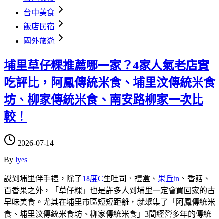
台中美食
飯店民宿
國外旅遊
埔里草仔粿推薦哪一家？4家人氣老店實
吃評比，阿鳳傳統米食、埔里汶傳統米食
坊、柳家傳統米食、南安路柳家一次比
較！
2026-07-14
By
lyes
說到埔里伴手禮，除了
18度C
生吐司、禮盒、
果丘in
、香菇、
百香果之外，「草仔粿」也是許多人到埔里一定會買回家的古
早味美食。尤其在埔里市區短短距離，就聚集了「阿鳳傳統米
食、埔里汶傳統米食坊、柳家傳統米食」3間經營多年的傳統