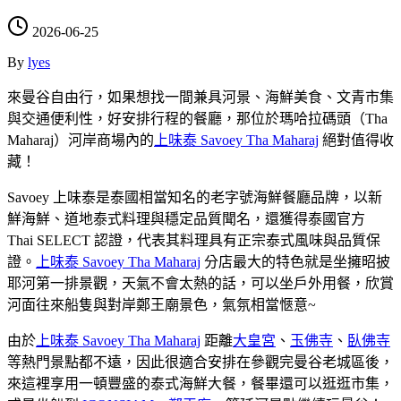
2026-06-25
By
lyes
來曼谷自由行，如果想找一間兼具河景、海鮮美食、文青市集
與交通便利性，好安排行程的餐廳，那位於瑪哈拉碼頭（Tha
Maharaj）河岸商場內的
上味泰 Savoey Tha Maharaj
絕對值得收
藏！
Savoey 上味泰是泰國相當知名的老字號海鮮餐廳品牌，以新
鮮海鮮、道地泰式料理與穩定品質聞名，還獲得泰國官方
Thai SELECT 認證，代表其料理具有正宗泰式風味與品質保
證。
上味泰 Savoey Tha Maharaj
分店最大的特色就是坐擁昭披
耶河第一排景觀，天氣不會太熱的話，可以坐戶外用餐，欣賞
河面往來船隻與對岸鄭王廟景色，氣氛相當愜意~
由於
上味泰 Savoey Tha Maharaj
距離
大皇宮
、
玉佛寺
、
臥佛寺
等熱門景點都不遠，因此很適合安排在參觀完曼谷老城區後，
來這裡享用一頓豐盛的泰式海鮮大餐，餐畢還可以逛逛市集，