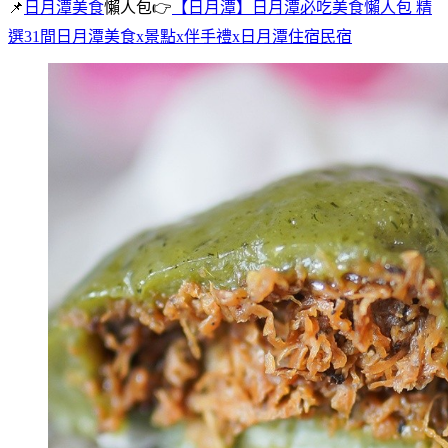
📌
日月潭美食
懶人包👉
【日月潭】日月潭必吃美食懶人包 精
選31間日月潭美食x景點x伴手禮x日月潭住宿民宿