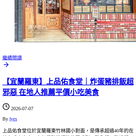
繼續閱讀
【宜蘭羅東】上品佑食堂｜炸蛋豬排飯超
邪惡 在地人推薦平價小吃美食
2026-07-07
By
lyes
上品佑食堂位於宜蘭羅東竹林國小對面，是傳承超過40年的在