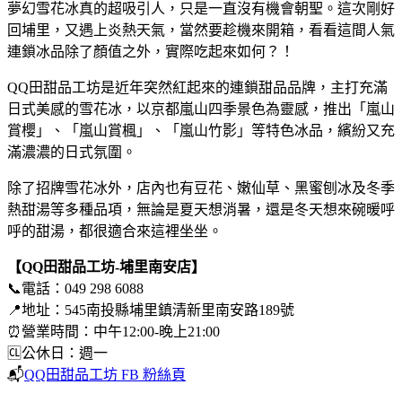
夢幻雪花冰真的超吸引人，只是一直沒有機會朝聖。這次剛好
回埔里，又遇上炎熱天氣，當然要趁機來開箱，看看這間人氣
連鎖冰品除了顏值之外，實際吃起來如何？！
QQ田甜品工坊是近年突然紅起來的連鎖甜品品牌，主打充滿
日式美感的雪花冰，以京都嵐山四季景色為靈感，推出「嵐山
賞櫻」、「嵐山賞楓」、「嵐山竹影」等特色冰品，繽紛又充
滿濃濃的日式氛圍。
除了招牌雪花冰外，店內也有豆花、嫩仙草、黑蜜刨冰及冬季
熱甜湯等多種品項，無論是夏天想消暑，還是冬天想來碗暖呼
呼的甜湯，都很適合來這裡坐坐。
【QQ田甜品工坊-埔里南安店】
📞電話：049 298 6088
📍地址：545南投縣埔里鎮清新里南安路189號
⏰營業時間：中午12:00-晚上21:00
🆑公休日：週一
📬
QQ田甜品工坊 FB 粉絲頁