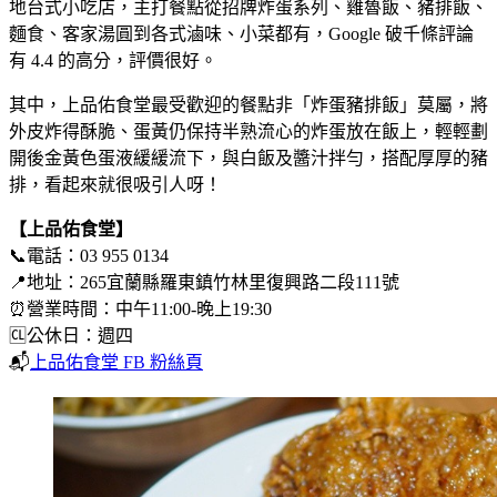
地台式小吃店，主打餐點從招牌炸蛋系列、雞魯飯、豬排飯、
麵食、客家湯圓到各式滷味、小菜都有，Google 破千條評論
有 4.4 的高分，評價很好。
其中，上品佑食堂最受歡迎的餐點非「炸蛋豬排飯」莫屬，將
外皮炸得酥脆、蛋黃仍保持半熟流心的炸蛋放在飯上，輕輕劃
開後金黃色蛋液緩緩流下，與白飯及醬汁拌勻，搭配厚厚的豬
排，看起來就很吸引人呀！
【上品佑食堂】
📞電話：03 955 0134
📍地址：265宜蘭縣羅東鎮竹林里復興路二段111號
⏰營業時間：中午11:00-晚上19:30
🆑公休日：週四
📬
上品佑食堂 FB 粉絲頁