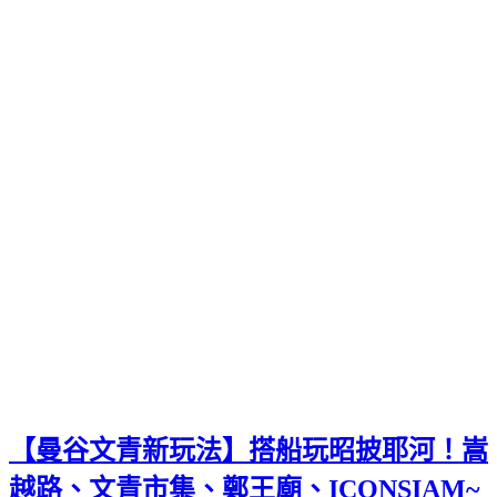
【曼谷文青新玩法】搭船玩昭披耶河！嵩
越路、文青市集、鄭王廟、ICONSIAM~