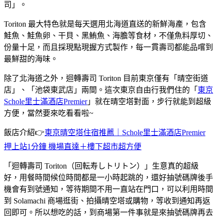
司」。
Toriton 最大特色就是每天選用北海道直送的新鮮海產，包含
鮭魚、鮭魚卵、干貝、黑鮪魚、海膽等食材，不僅魚料厚切、
份量十足，而且採現點現握方式製作，每一貫壽司都能品嚐到
最鮮甜的海味。
除了北海道之外，迴轉壽司 Toriton 目前東京僅有「晴空街道
店」、「池袋東武店」兩間。這次東京自由行我們住的「
東京
Schole里士滿酒店Premier
」就在晴空塔對面，步行就能到超級
方便，當然要來吃看看啦~
飯店介紹👉
東京晴空塔住宿推薦｜Schole里士滿酒店Premier
押上站1分鐘 機場直達＋樓下超市超方便
「迴轉壽司 Toriton（回転寿しトリトン）」生意真的超級
好，用餐時間候位時間都是一小時起跳的，還好抽號碼牌後手
機會有到號通知，等待期間不用一直站在門口，可以利用時間
到 Solamachi 商場逛街、拍攝晴空塔或購物，等收到通知再返
回即可。所以想吃的話，到商場第一件事就是來抽號碼牌再去