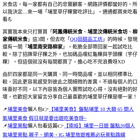
米食店，每一家都有自己的忠實顧客，網路評價都蠻好的，所
以我決定…來一場「埔里草仔粿實吃評比」，通通都買來吃看
看💪
其實我本來只打算買「
阿鳳傳統米食
、
埔里汶傳統米食坊
、
柳
家傳統米食
」這3間，但去吃「
QQ田甜品工坊
」的時候，發現
還有一間「
埔里南安路柳家
」，乾脆全部帶回家一起試吃比
較。除了招牌草仔粿之外，也加碼品嚐紅龜粿與芋頭粿（芋仔
粿），但這個就沒有每間都買了，擔心吃不完浪費呀XD
由於四家都是同一天購買、同一時間品嚐，並以相同標準比
較，因此更容易感受到彼此之間細微的差異。不過每個人的口
味喜好不同，以下內容皆為個人實際試吃心得，沒有絕對的好
壞，也歡迎大家留言分享自己最喜歡的埔里草仔粿是哪一家！
📌
埔里美食
懶人包👉
【埔里美食】盤點埔里 10 大類 65 間人
氣埔里美食 假日就是要出遊吃美食呀~
📌
埔里景點
懶人包看這篇👉
【南投】埔里一日遊 盤點26個人
氣埔里景點 親子、網美、IG 埔里旅遊推薦必玩景點路線