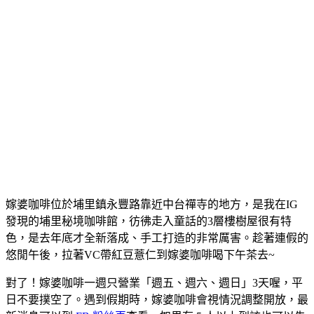
嫁婆咖啡位於埔里鎮永豐路靠近中台禪寺的地方，是我在IG
發現的埔里秘境咖啡館，彷彿走入童話的3層樓樹屋很有特
色，是去年底才全新落成、手工打造的非常厲害。趁著連假的
悠閒午後，拉著VC帶紅豆薏仁到嫁婆咖啡喝下午茶去~
對了！嫁婆咖啡一週只營業「週五、週六、週日」3天喔，平
日不要撲空了。遇到假期時，嫁婆咖啡會視情況調整開放，最