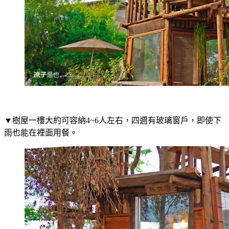
▼樹屋一樓大約可容納4~6人左右，四週有玻璃窗戶，即使下
雨也能在裡面用餐。