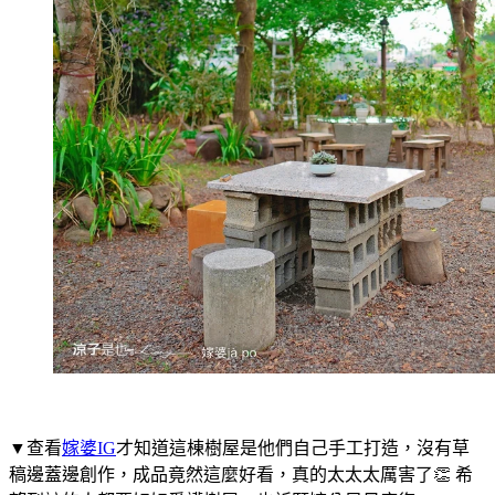
▼查看
嫁婆IG
才知道這棟樹屋是他們自己手工打造，沒有草
稿邊蓋邊創作，成品竟然這麼好看，真的太太太厲害了👏 希