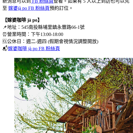
新消息可以到
FB 粉絲頁
查看。如果有 5 人以上到訪也可以先
至
嫁婆jà po FB 粉絲頁
預約訂位。
【嫁婆咖啡 jà po】
📌地址：545南投縣埔里鎮永豐路66-1號
⏰營業時間：下午13:00-18:00
🆑公休日：週二-週四 (假期會視情況調整開放)
📬
嫁婆咖啡 jà po FB 粉絲頁