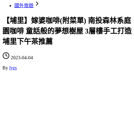
國外旅遊
【埔里】嫁婆咖啡(附菜單) 南投森林系庭
園咖啡 童話般的夢想樹屋 3層樓手工打造
埔里下午茶推薦
2023-04-04
By
lyes