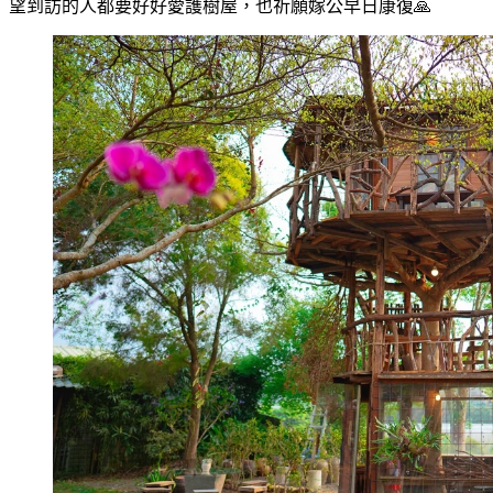
望到訪的人都要好好愛護樹屋，也祈願嫁公早日康復🙏