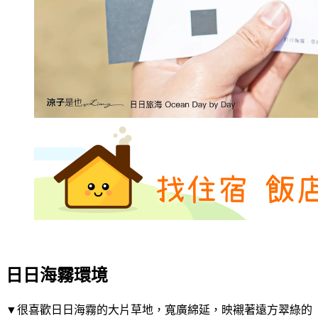
日日海霧環境
▼很喜歡日日海霧的大片草地，寬廣綿延，映襯著遠方翠綠的