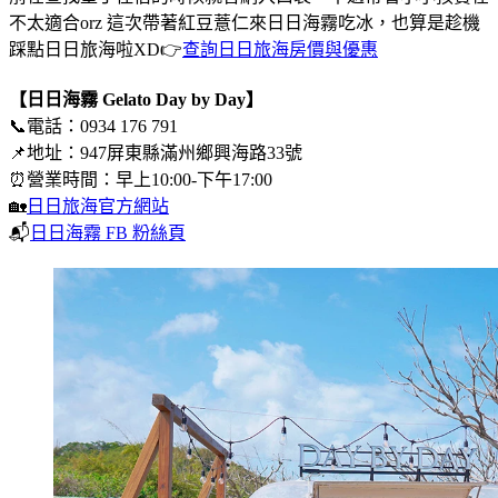
不太適合orz 這次帶著紅豆薏仁來日日海霧吃冰，也算是趁機
踩點日日旅海啦XD👉
查詢日日旅海房價與優惠
【日日海霧 Gelato Day by Day】
📞電話：0934 176 791
📌地址：947屏東縣滿州鄉興海路33號
⏰營業時間：早上10:00-下午17:00
🏡
日日旅海官方網站
📬
日日海霧 FB 粉絲頁