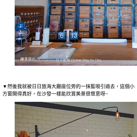
▼然後我就被日日旅海大廳座位旁的一抹藍吸引過去，這個小
方窗開得真好，在沙發一樣能欣賞美景很愜意呀~