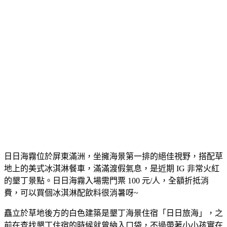
日日海霧位於屏東滿洲，坐擁海景第一排的絕佳視野，搭配草
地上的美式冰淇淋餐車，滿滿渡假氣息，是近期 IG 非常火紅
的墾丁景點。日日海霧入場需門票 100 元/人，全額折抵消
費，可以買個冰淇淋配飲料很消暑呀~
矗立於草地後方的白色建築是墾丁海景住宿「日日旅海」，之
前在查找墾丁住宿的時候就曾納入口袋，不過帶著小小孩實在