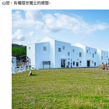
山巒，有種隱世獨立的遼闊~