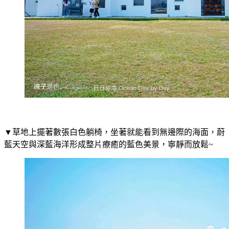
▼草地上擺著數張白色躺椅，坐著就能看到無邊際的海面，蔚
藍天空與深藍海洋形成整片療癒的藍色美景，寧靜而放鬆~