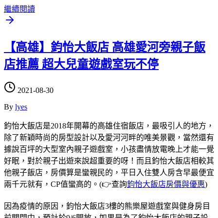
繼續閱讀
【高雄】鈞怡大飯店 高雄愛河旁親子飯
店推薦 超大兒童遊戲室玩不停
2021-08-30
By
lyes
鈞怡大飯店是2018年開幕的高雄住宿飯店，最吸引人的地方，
除了新穎時尚的房型設計以及愛河河畔的唯美景觀，當然還有
據說百坪的大型室內親子遊戲室，小孩盡情放電晚上才能一覺
好眠，對於親子出遊來說超重要的呀！而且鈞怡大飯店相較其
他親子飯店，房價算是蠻親民的，平日入住雙人房含早最便宜
兩千元就有，CP值蠻高的。(👉查詢
鈞怡大飯店房價與優惠
)
因為疫情的原因，鈞怡大飯店3樓的熊樂屋遊戲室與健身房目
前關閉中，預計於9/6開放，如果是為了鈞怡大飯店的親子設