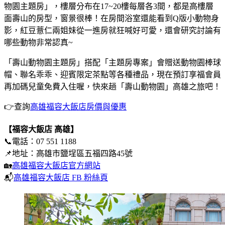
物園主題房」，樓層分布在17~20樓每層各3間，都是高樓層
面壽山的房型，窗景很棒！在房間浴室還能看到Q版小動物身
影，紅豆薏仁兩姐妹從一進房就狂喊好可愛，還會研究討論有
哪些動物非常認真~
「壽山動物園主題房」搭配「主題房專案」會贈送動物園棒球
帽、聯名乖乖、迎賓限定茶點等各種禮品，現在預訂享福會員
再加碼兒童免費入住喔，快來趟「壽山動物園」高雄之旅吧！
👉查詢
高雄福容大飯店房價與優惠
【福容大飯店 高雄】
📞電話：07 551 1188
📌地址：高雄市鹽埕區五福四路45號
🏡
高雄福容大飯店官方網站
📬
高雄福容大飯店 FB 粉絲頁