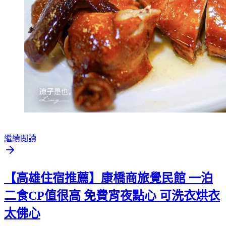
繼續閱讀
【高雄住宿推薦】康橋商旅覺民館 一泊
二食CP值很高 免費宵夜點心 可洗衣烘衣
太佛心