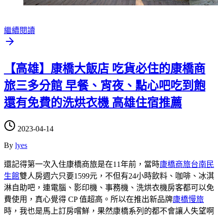
繼續閱讀
【高雄】康橋大飯店 吃貨必住的康橋商
旅三多分館 早餐、宵夜、點心吧吃到飽
還有免費的洗烘衣機 高雄住宿推薦
2023-04-14
By
lyes
還記得第一次入住康橋商旅是在11年前，當時
康橋商旅台南民
生館
雙人房週六只要1599元，不但有24小時飲料、咖啡、冰淇
淋自助吧，連電腦、影印機、事務機、洗烘衣機房客都可以免
費使用，真心覺得 CP 值超高。所以在推出新品牌
康橋慢旅
時，我也是馬上訂房嚐鮮，果然康橋系列的都不會讓人失望啊