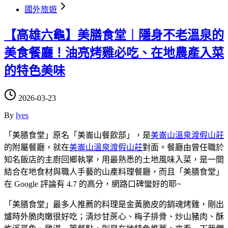
國外旅遊
【高雄六龜】美膳食堂︱隱身不老溫泉的
美食餐廳！油亮烤雞必吃、在地農產入菜
的特色美味
2026-03-23
By
lyes
「美膳食堂」原名「美崙山餐飲部」，是
美崙山溫泉渡假山莊
的附屬餐廳，就在
美崙山溫泉渡假山莊
對面。餐廳由曾任職於
知名飯店的主廚回鄉執掌，用最熟悉的土地風味入菜，是一間
結合在地食材與職人手藝的山產料理餐廳，而且「美膳食堂」
在 Google 評論有 4.7 的高分，網路口碑蠻好的耶~
「美膳食堂」最多人推薦的料理是金黃脆皮的銷魂烤雞，剛出
爐時外脆肉嫩很好吃；清炒甘蔗心、梅子排骨、炒山豬肉、酥