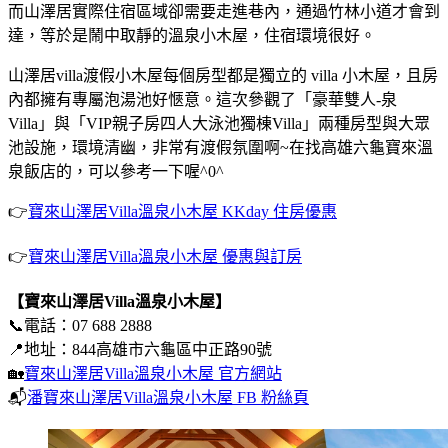
而山澤居實際住宿區域卻需要走進巷內，通過竹林小道才會到
達，等於是鬧中取靜的溫泉小木屋，住宿環境很好。
山澤居villa渡假小木屋每個房型都是獨立的 villa 小木屋，且房
內都擁有專屬泡湯池好愜意。這次參觀了「豪華雙人-泉
Villa」與「VIP親子房四人大泳池獨棟Villa」兩種房型與大眾
池設施，環境清幽，非常有渡假氛圍啊~在找高雄六龜寶來溫
泉飯店的，可以參考一下喔^0^
👉
寶來山澤居Villa溫泉小木屋 KKday 住房優惠
👉
寶來山澤居Villa溫泉小木屋 優惠與訂房
【寶來山澤居Villa溫泉小木屋】
📞電話：07 688 2888
📍地址：844高雄市六龜區中正路90號
🏡
寶來山澤居Villa溫泉小木屋 官方網站
📬
潘寶來山澤居Villa溫泉小木屋 FB 粉絲頁