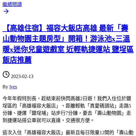
繼續閱讀
【高雄住宿】福容大飯店高雄 最新「壽
山動物園主題房型」開箱！游泳池x三溫
暖x迷你兒童遊戲室 近輕軌捷運站 鹽埕區
飯店推薦
2023-02-13
By
lyes
今年年假特別長，趁結束前快閃高雄2日遊！我們入住位於鹽
埕區的「高雄福容大飯店」，距離輕軌「真愛碼頭站」走路5
分鐘、捷運「鹽埕埔」站步行7分鐘，要去「壽山動物園」走
到捷運站搭公車就可以直達，交通很方便。
這次入住「高雄福容大飯店」最新且每日限量12間的「壽山動