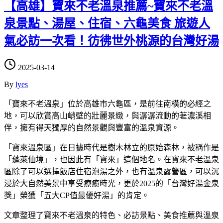
【高雄】寶來不老溫泉推薦~寶來不老溫
泉景點、湯屋、住宿、六龜美食 旅遊人
氣必訪一次看！彷彿世外桃源的台灣好湯
2025-03-14
By
lyes
「寶來不老溫泉」位於高雄市六龜區，是前往南橫的必經之
地，可以欣賞高山峭壁的壯麗景緻，與潺潺流動的荖濃溪相
伴，擁有得天獨厚的自然景觀與豐富的溫泉資源。
「寶來溫泉區」在日據時代是樹木林立的原始森林，被稱作是
「蓬萊仙境」，也因此有「寶來」這個地名。在寶來不老溫泉
區除了可以選擇飯店住宿泡湯之外，也有溫泉露營區，可以沉
浸於大自然美景中享受療癒時光，更於2025的「台灣好湯金泉
獎」榮獲「五大CP值最優好湯」的肯定。
文章整理了寶來不老溫泉的特色、必訪景點、美食推薦與溫泉