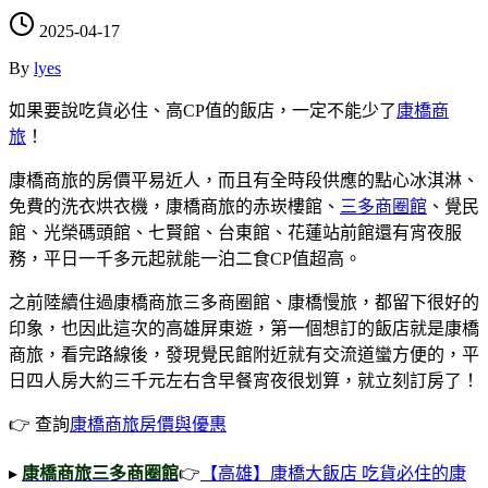
2025-04-17
By
lyes
如果要說吃貨必住、高CP值的飯店，一定不能少了
康橋商
旅
！
康橋商旅的房價平易近人，而且有全時段供應的點心冰淇淋、
免費的洗衣烘衣機，康橋商旅的赤崁樓館、
三多商圈館
、覺民
館、光榮碼頭館、七賢館、台東館、花蓮站前館還有宵夜服
務，平日一千多元起就能一泊二食CP值超高。
之前陸續住過康橋商旅三多商圈館、康橋慢旅，都留下很好的
印象，也因此這次的高雄屏東遊，第一個想訂的飯店就是康橋
商旅，看完路線後，發現覺民館附近就有交流道蠻方便的，平
日四人房大約三千元左右含早餐宵夜很划算，就立刻訂房了！
👉 查詢
康橋商旅房價與優惠
▸
康橋商旅三多商圈館
👉
【高雄】康橋大飯店 吃貨必住的康