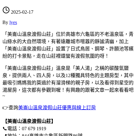
2025-02-17
By
lyes
「美崙山溫泉渡假山莊」位於高雄市六龜區的不老溫泉區，青
山綠水的大自然環境，有著遠離城市喧囂的靜謐清幽，加上
「美崙山溫泉渡假山莊」設置了日式鳥居、鋼琴、許願池等繽
紛的打卡景點，走在山莊裡還蠻有渡假氛圍的呀！
「美崙山溫泉渡假山莊」溫泉是「美人湯」之稱的碳酸氫鹽
泉，提供兩人、四人房，以及12種獨具特色的主題房型，其中
最吸引媽媽我的莫過於有溜滑梯的親子房，以及看得到星空的
湯屋房，這次都有參觀到喔！有興趣的跟著文章一起來看看吧
~
👉查詢
美崙山溫泉渡假山莊優惠與線上訂房
【美崙山溫泉渡假山莊】
📞電話：07 679 1919
📍地址：844高雄市六龜區新開路86號