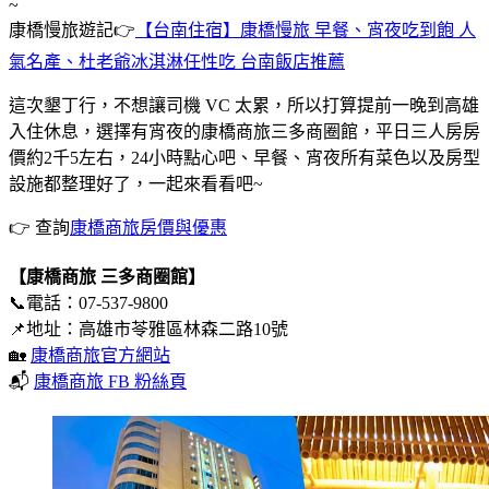
~
康橋慢旅遊記👉
【台南住宿】康橋慢旅 早餐、宵夜吃到飽 人
氣名產、杜老爺冰淇淋任性吃 台南飯店推薦
這次墾丁行，不想讓司機 VC 太累，所以打算提前一晚到高雄
入住休息，選擇有宵夜的康橋商旅三多商圈館，平日三人房房
價約2千5左右，24小時點心吧、早餐、宵夜所有菜色以及房型
設施都整理好了，一起來看看吧~
👉 查詢
康橋商旅房價與優惠
【康橋商旅
三多商圈館】
📞電話：07-537-9800
📌地址：高雄市苓雅區林森二路10號
🏡
康橋商旅官方網站
📬
康橋商旅 FB 粉絲頁