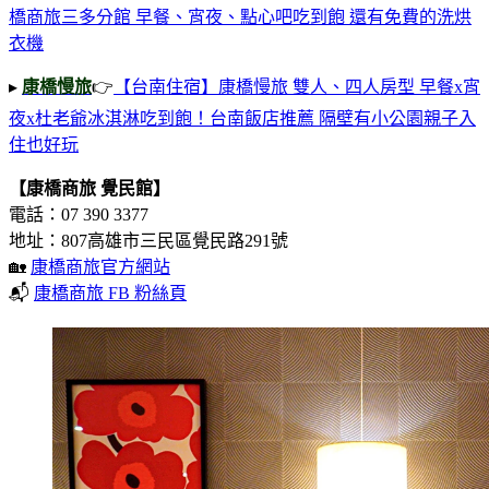
橋商旅三多分館 早餐、宵夜、點心吧吃到飽 還有免費的洗烘
衣機
▸
康橋慢旅
👉
【台南住宿】康橋慢旅 雙人、四人房型 早餐x宵
夜x杜老爺冰淇淋吃到飽！台南飯店推薦 隔壁有小公園親子入
住也好玩
【康橋商旅
覺民館】
電話：07 390 3377
地址：807高雄市三民區覺民路291號
🏡
康橋商旅官方網站
📬
康橋商旅 FB 粉絲頁