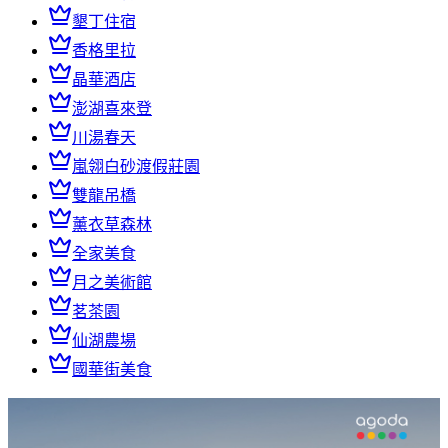
墾丁住宿
香格里拉
晶華酒店
澎湖喜來登
川湯春天
嵐翎白砂渡假莊園
雙龍吊橋
薰衣草森林
全家美食
月之美術館
茗茶園
仙湖農場
國華街美食