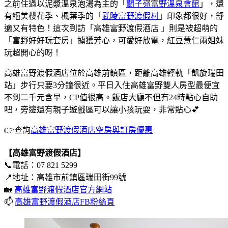
之前住過以泥漿溫泉泡湯為主的「
關子嶺富野溫泉會館
」，還
有絕美櫻花季、楓葉季的「
武陵富野渡假村
」印象都很好，舒
適又有特色！這次到訪「高雄富野渡假酒店 」則是被超萌的
「富野好好玩套房」擄獲芳心，可愛好放電，紅豆薏仁兩姐妹
玩超開心的呀！
高雄富野渡假酒店位於高雄前鎮區，距離高雄輕軌「凱旋瑞田
站」步行只要3分鐘很近。平日入住高雄富野雙人房型最便宜
不到二千元含早，CP值很高。飯店大廳不但有24時點心自助
吧，旁邊還有親子遊戲區可以讓小孩玩耍，非常貼心💕
👉查詢
高雄富野渡假酒店空房與訂房優惠
【高雄富野渡假酒店】
📞電話：07 821 5299
📍地址：高雄市前鎮區瑞田街99號
🏡
高雄富野渡假酒店官方網站
📫
高雄富野渡假酒店FB粉絲頁