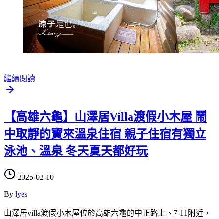
繼續閱讀
【高雄六龜】山澤居Villa渡假小木屋 鬧
中取靜的寶來溫泉住宿 親子住宿有獨立
泳池、溫泉 冬天夏天都好玩
2025-02-10
By
lyes
山澤居villa渡假小木屋位於高雄六龜的中正路上、7-11附近，