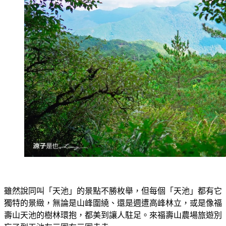
雖然說同叫「天池」的景點不勝枚舉，但每個「天池」都有它
獨特的景緻，無論是山峰圍繞、還是週遭高峰林立，或是像福
壽山天池的樹林環抱，都美到讓人駐足。來福壽山農場旅遊別