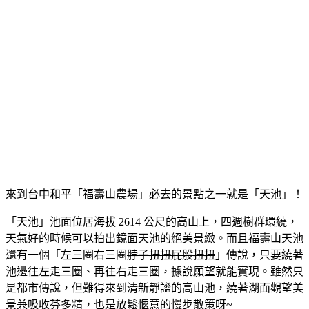
來到台中和平「福壽山農場」必去的景點之一就是「天池」！
「天池」池面位居海拔 2614 公尺的高山上，四週樹群環繞，
天氣好的時候可以拍出鏡面天池的絕美景緻。而且福壽山天池
還有一個「左三圈右三圈
脖子扭扭屁股扭扭
」傳說，只要繞著
池邊往左走三圈、再往右走三圈，據說願望就能實現。雖然只
是都市傳說，但難得來到清新靜謐的高山池，繞著湖面觀望美
景兼吸收芬多精，也是放鬆愜意的慢步散策呀~