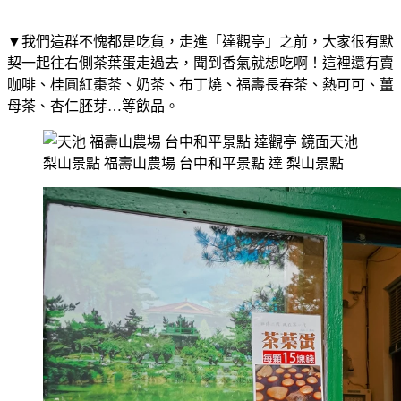
▼我們這群不愧都是吃貨，走進「達觀亭」之前，大家很有默
契一起往右側茶葉蛋走過去，聞到香氣就想吃啊！這裡還有賣
咖啡、桂圓紅棗茶、奶茶、布丁燒、福壽長春茶、熱可可、薑
母茶、杏仁胚芽…等飲品。