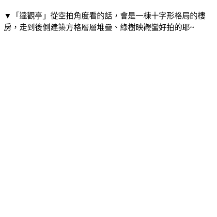
▼「達觀亭」從空拍角度看的話，會是一棟十字形格局的樓
房，走到後側建築方格層層堆疊、綠樹映襯蠻好拍的耶~