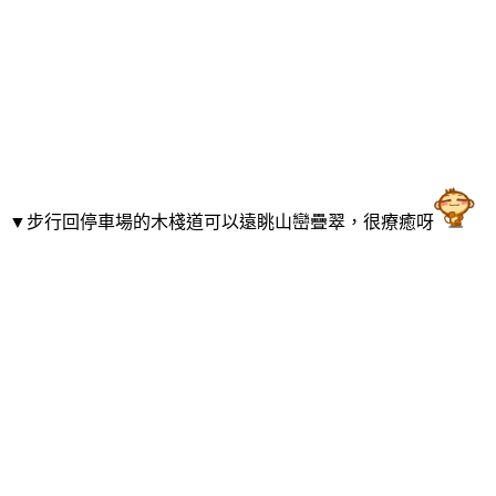
▼步行回停車場的木棧道可以遠眺山巒疊翠，很療癒呀