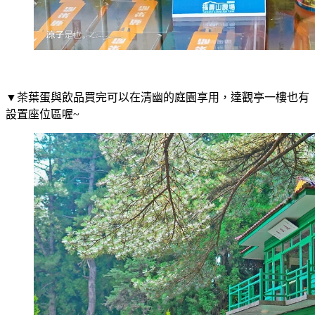
▼茶葉蛋與飲品買完可以在清幽的庭園享用，達觀亭一樓也有
設置座位區喔~