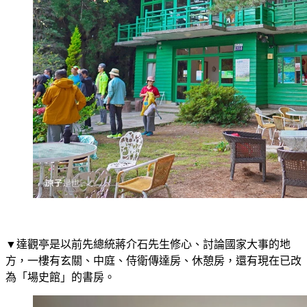
▼達觀亭是以前先總統蔣介石先生修心、討論國家大事的地
方，一樓有玄關、中庭、侍衛傳達房、休憩房，還有現在已改
為「場史館」的書房。