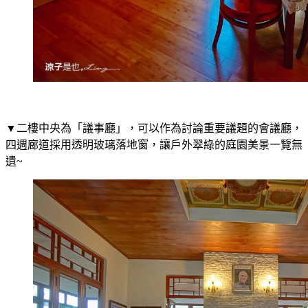
▼二樓中央為「議事廳」，可以作為討論重要議題的會議廳，
四週廊道採用透明玻璃落地窗，讓戶外翠綠的庭園美景一覽無
遺~