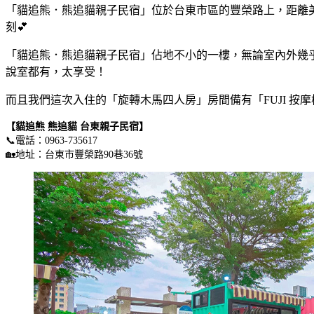
「貓追熊．熊追貓親子民宿」位於台東市區的豐榮路上，距離
刻💕
「貓追熊．熊追貓親子民宿」佔地不小的一樓，無論室內外幾
說室都有，太享受！
而且我們這次入住的「旋轉木馬四人房」房間備有「FUJI 按
【貓追熊 熊追貓 台東親子民宿】
📞電話：0963-735617
🏡地址：台東市豐榮路90巷36號