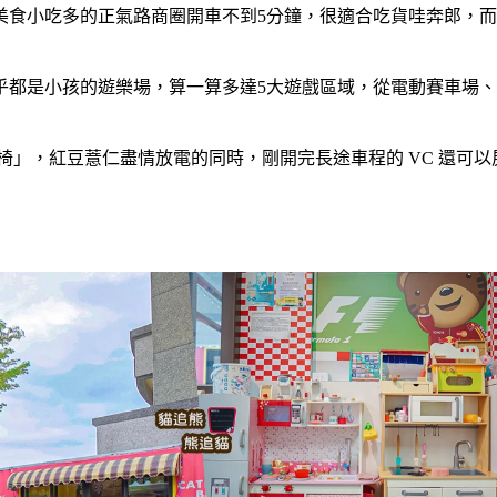
美食小吃多的正氣路商圈開車不到5分鐘，很適合吃貨哇奔郎，
乎都是小孩的遊樂場，算一算多達5大遊戲區域，從電動賽車場
摩椅」，紅豆薏仁盡情放電的同時，剛開完長途車程的 VC 還可