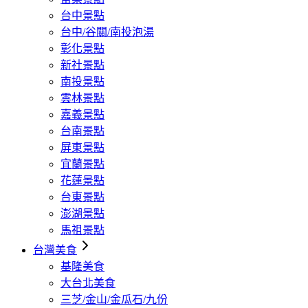
台中景點
台中/谷關/南投泡湯
彰化景點
新社景點
南投景點
雲林景點
嘉義景點
台南景點
屏東景點
宜蘭景點
花蓮景點
台東景點
澎湖景點
馬祖景點
台灣美食
基隆美食
大台北美食
三芝/金山/金瓜石/九份