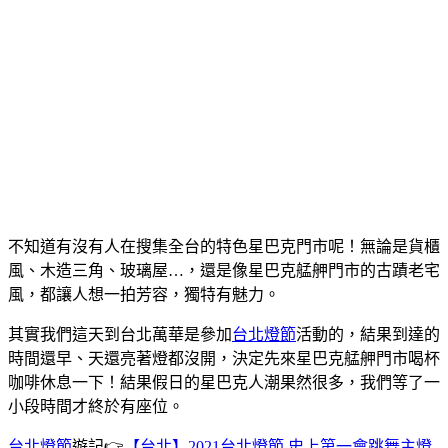
不知道有沒有人在搜集全台的特色星巴克門市呢！無論是貨櫃
風、木造三角、玻璃屋…，還是像星巴克艋舺門市的古蹟老宅
風，都讓人想一拍芳容，獨特有魅力。
其實我們這天到台北萬華是參加
台北燈節
活動的，結果到達的
時間還早、天還亮著燈都沒開，決定先來星巴克艋舺門市喝杯
咖啡休息一下！結果假日的星巴克人潮果然很多，我們等了一
小段時間才終於有座位。
台北燈節
遊記👉
【台北】2021台北燈節 史上第一會跳舞主燈