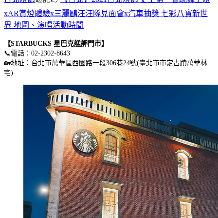
xAR賞燈體驗x三麗鷗汪汪隊見面會x汽車抽獎 七彩八寶新世
界 地圖、演唱活動時間
【STARBUCKS 星巴克艋舺門市】
📞電話：02-2302-8643
🏡地址：台北市萬華區西園路一段306巷24號(臺北市市定古蹟萬華林
宅)