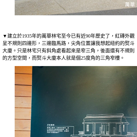
▼建立於1935年的萬華林宅至今已有近90年歷史了，紅磚外觀
呈不規則四邊形，三邊臨馬路，尖角位置讓我想起紐約的熨斗
大廈。只是林宅只有斜角處看起來是窄三角，後面還有不規則
的方型空間，而熨斗大廈本人就是個25度角的三角窄樓。