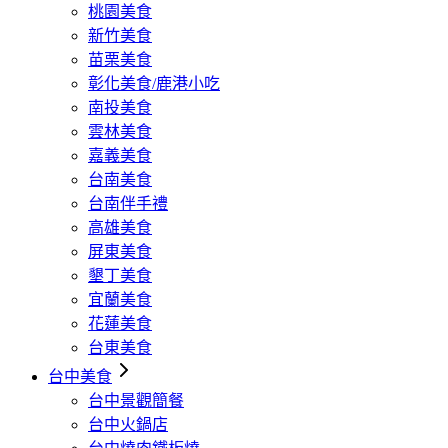
桃園美食
新竹美食
苗栗美食
彰化美食/鹿港小吃
南投美食
雲林美食
嘉義美食
台南美食
台南伴手禮
高雄美食
屏東美食
墾丁美食
宜蘭美食
花蓮美食
台東美食
台中美食
台中景觀簡餐
台中火鍋店