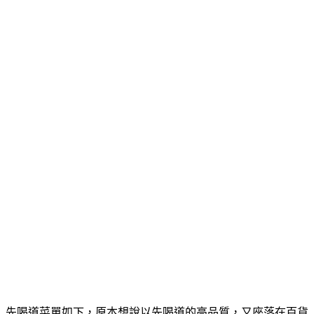
先喝道菜單如下，原本想說以先喝道的高品質，又座落在百貨