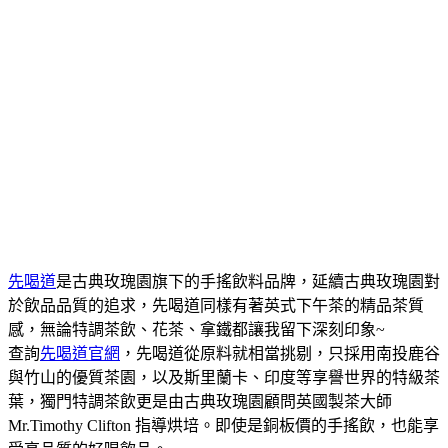
先喝道
是古典玫瑰園旗下的手搖飲料品牌，延續古典玫瑰園對
於飲品品質的追求，先喝道同樣有著英式下午茶的精品茶質
感，無論特調茶飲、花茶、拿鐵都讓我留下深刻印象~
查詢
先喝道官網
，先喝道從原料就相當挑剔，只採用南投鹿谷
與竹山的優質茶園，以及斯里蘭卡、印度等享譽世界的特級茶
葉，獨門特調茶飲更是由古典玫瑰園顧問英國製茶大師
Mr.Timothy Clifton 指導烘培。即使是銅板價的手搖飲，也能享