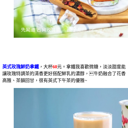
英式玫瑰鮮奶拿鐵
，大杯
60
元。拿鐵我喜歡微糖，淡淡甜度能
讓玫瑰特調茶的清香更好搭配鮮乳的濃醇，牛奶融合了花香
高雅、茶韻回甘，很有英式下午茶的優雅~