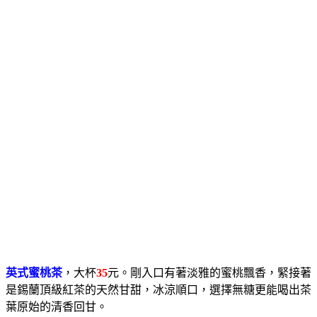
英式蜜桃茶
，大杯
35
元。剛入口有著淡雅的蜜桃飄香，緊接著
是錫蘭頂級紅茶的天然甘甜，冰涼順口，選擇無糖更能喝出茶
葉原始的清香回甘。