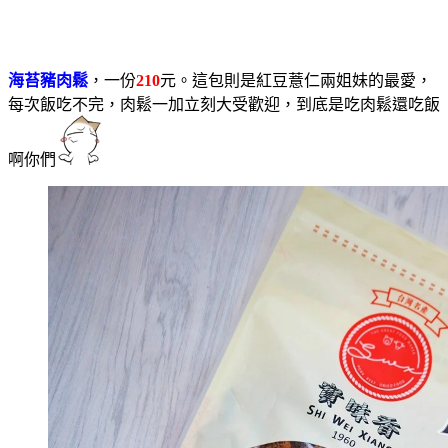
海苔豬肉鬆
，一份
210
元。這包則是紅豆薏仁兩姐妹的最愛，
每次飯吃不完，肉鬆一加立刻大受歡迎，到底是吃肉鬆還吃飯
啊你們