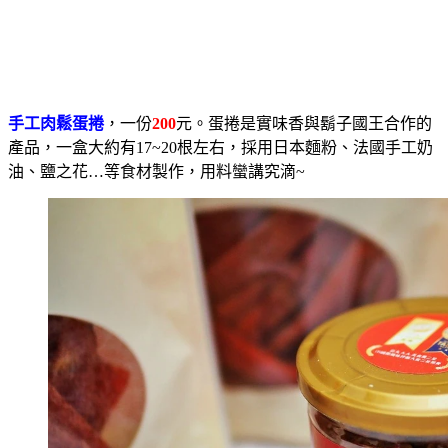
手工肉鬆蛋捲
，一份
200
元。蛋捲是實味香與鬍子國王合作的
產品，一盒大約有17~20根左右，採用日本麵粉、法國手工奶
油、鹽之花…等食材製作，用料蠻講究滴~