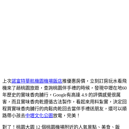
上次
諾富特華航機園機場飯店
推優惠房價，立刻訂房玩水看飛
機來了趟桃園旅遊，查詢桃園伴手禮的時候，發現中壢在地60
年歷史的實味香肉脯行，Google有高達 4.9 的評價感覺很厲
害，而且實味香肉乾遵循古法製作，看起來用料紮實，決定回
程買實味香肉脯行的肉鬆肉乾回去當伴手禮送朋友，還可以順
路帶小孩去
中壢文化公園
放電，完美！
對了！桃園大園 12 個桃園機場附近的人氣景點、美食、飯