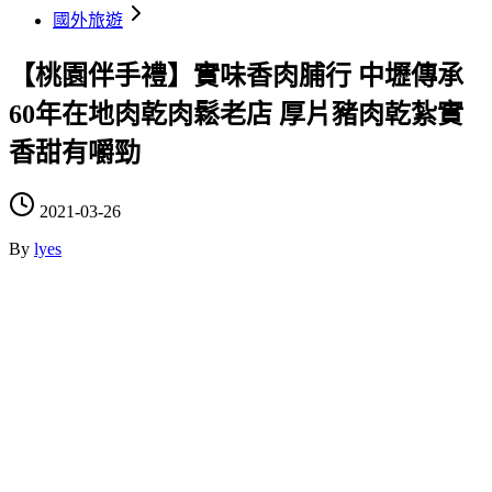
國外旅遊
【桃園伴手禮】實味香肉脯行 中壢傳承
60年在地肉乾肉鬆老店 厚片豬肉乾紮實
香甜有嚼勁
2021-03-26
By
lyes