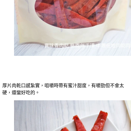
厚片肉乾口感紮實，咀嚼時帶有蜜汁甜度，有嚼勁但不會太
硬，還蠻好吃的。