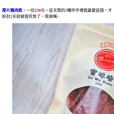
厚片豬肉乾
，一份
250
元。這次買的3種伴手禮我最愛這個，才
拆封2天就被我完食了，很涮嘴~