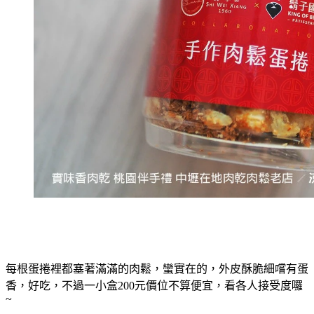
每根蛋捲裡都塞著滿滿的肉鬆，蠻實在的，外皮酥脆細嚐有蛋
香，好吃，不過一小盒200元價位不算便宜，看各人接受度囉
~