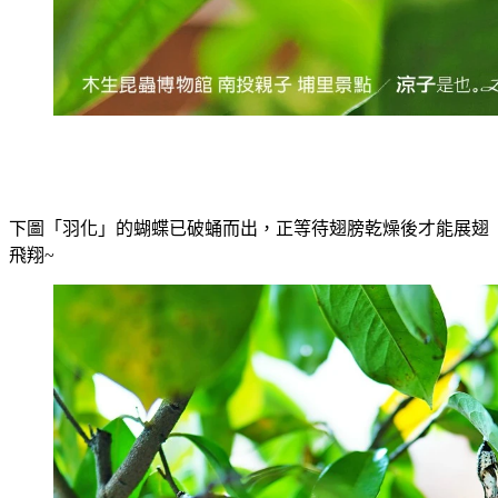
下圖「羽化」的蝴蝶已破蛹而出，正等待翅膀乾燥後才能展翅
飛翔~