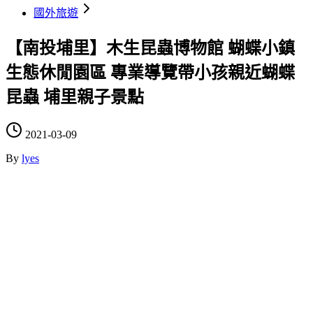
國外旅遊
【南投埔里】木生昆蟲博物館 蝴蝶小鎮
生態休閒園區 專業導覽帶小孩親近蝴蝶
昆蟲 埔里親子景點
2021-03-09
By
lyes