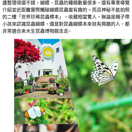
護整理得還不錯，蝴蝶、昆蟲的種類數量很多，還有專業導覽
介紹並近距離實際觸碰蝴蝶昆蟲蠻有趣的。而且神秘不能拍照
的二樓「世界珍稀昆蟲標本」，收藏相當驚人，無論是親子帶
小孩來認識昆蟲蝴蝶，還是對昆蟲蝴蝶本來就有興趣的人，都
非常適合來木生昆蟲博物館走走~