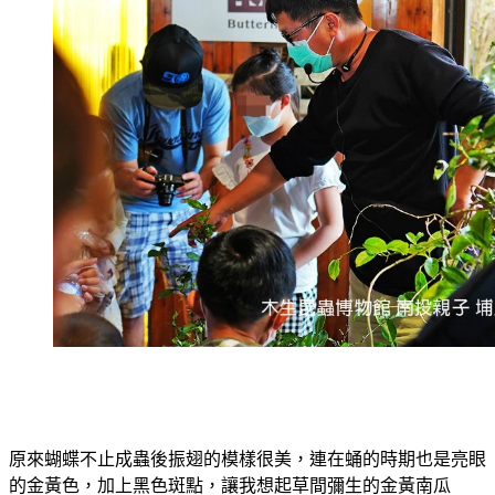
原來蝴蝶不止成蟲後振翅的模樣很美，連在蛹的時期也是亮眼
的金黃色，加上黑色斑點，讓我想起草間彌生的金黃南瓜