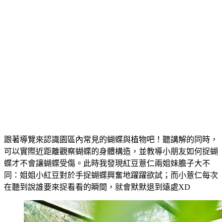
跟著導覽來認識園區內常見的蝴蝶與植物吧！聽講解的同時，
可以實際近距離觀察蝴蝶的身體構造，並教導小朋友如何捉蝴
蝶才不會讓蝴蝶受傷。此時我發現紅豆薏仁兩姐妹膽子大不
同：姐姐小紅豆對於手捉蝴蝶興奮地躍躍欲試；而小薏仁每次
在聽到說誰要來捉看看的瞬間，就會默默退到遠處XD