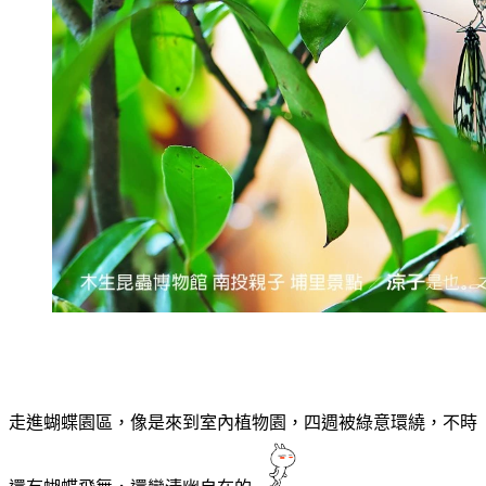
走進蝴蝶園區，像是來到室內植物園，四週被綠意環繞，不時