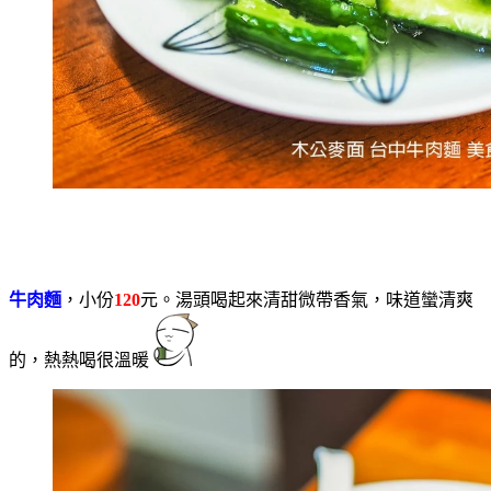
牛肉麵
，小份
120
元。湯頭喝起來清甜微帶香氣，味道蠻清爽
的，熱熱喝很溫暖