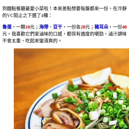
到麵點餐廳最愛小菜啦！本來差點想要每盤都來一份，在冷靜
的VC阻止之下選了4種：
魯蛋
，一顆
10
元；
海帶
、
豆干
，一份各
20
元；
豬耳朵
，一份
40
元。我喜歡它們家滷味的口感，都保有適度的嚼勁，滷汁調味
不會太重，吃起來蠻清爽的。