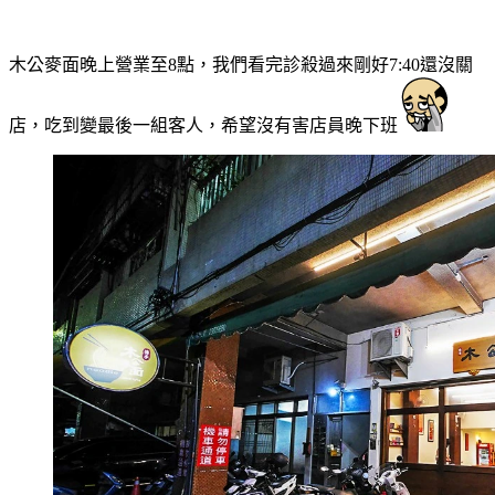
木公麥面晚上營業至8點，我們看完診殺過來剛好7:40還沒關
店，吃到變最後一組客人，希望沒有害店員晚下班