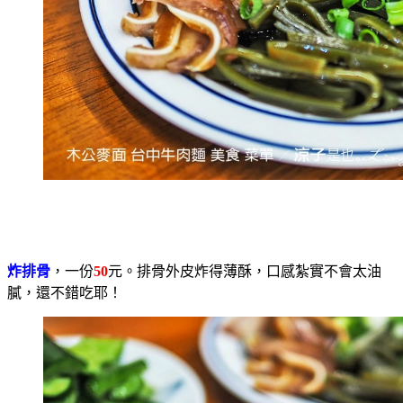
炸排骨
，一份
50
元。排骨外皮炸得薄酥，口感紮實不會太油
膩，還不錯吃耶！