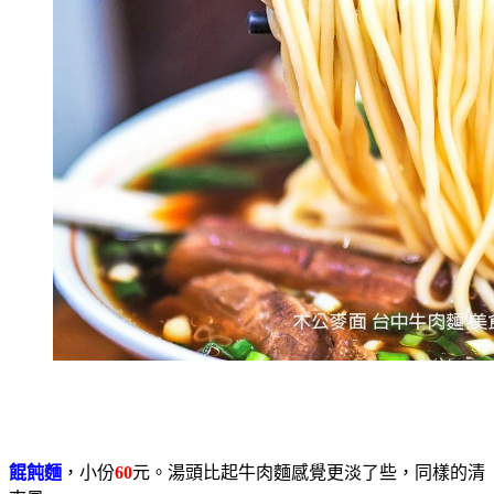
餛飩麵
，小份
60
元。湯頭比起牛肉麵感覺更淡了些，同樣的清