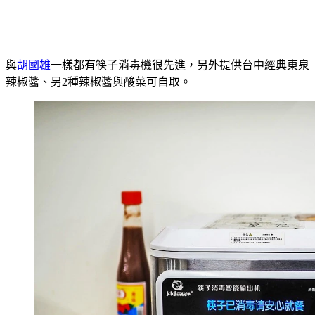
與
胡國雄
一樣都有筷子消毒機很先進，另外提供台中經典東泉
辣椒醬、另2種辣椒醬與酸菜可自取。