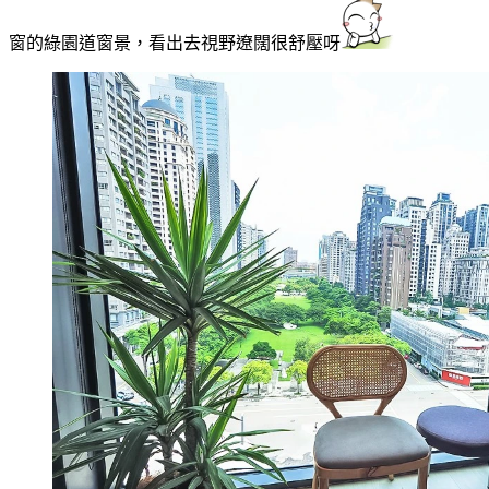
窗的綠園道窗景，看出去視野遼闊很舒壓呀