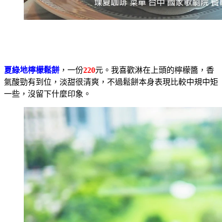
夏綠地檸檬鬆餅
，一份
220
元。我喜歡淋在上頭的檸檬醬，香
氣酸勁有到位，淡甜很清爽，不過鬆餅本身表現比較中規中矩
一些，沒留下什麼印象。