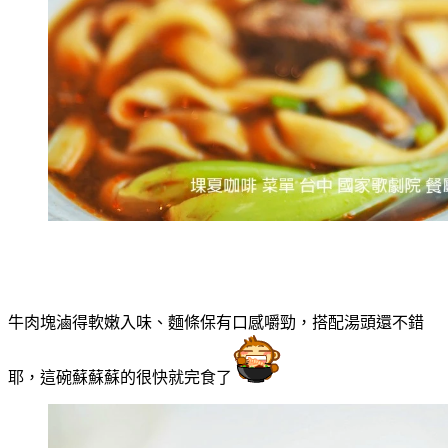
牛肉塊滷得軟嫩入味、麵條保有口感嚼勁，搭配湯頭還不錯
耶，這碗蘇蘇蘇的很快就完食了