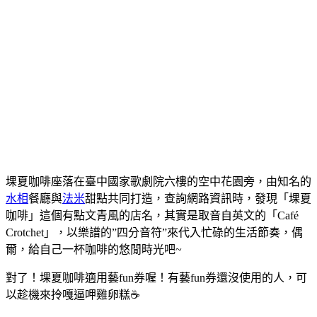
堁夏咖啡座落在臺中國家歌劇院六樓的空中花園旁，由知名的
水相
餐廳與
法米
甜點共同打造，查詢網路資訊時，發現「堁夏
咖啡」這個有點文青風的店名，其實是取音自英文的「Café
Crotchet」，以樂譜的”四分音符”來代入忙碌的生活節奏，偶
爾，給自己一杯咖啡的悠閒時光吧~
對了！堁夏咖啡適用藝fun券喔！有藝fun券還沒使用的人，可
以趁機來拎嘎逼呷雞卵糕☕