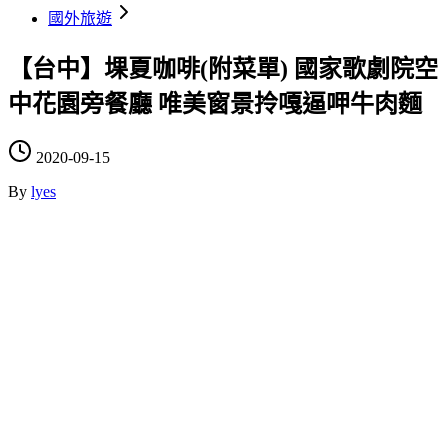
國外旅遊
【台中】堁夏咖啡(附菜單) 國家歌劇院空
中花園旁餐廳 唯美窗景拎嘎逼呷牛肉麵
2020-09-15
By
lyes