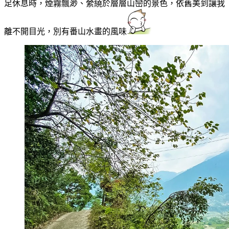
足休息時，煙霧飄渺、縈繞於層層山巒的景色，依舊美到讓我
離不開目光，別有番山水畫的風味