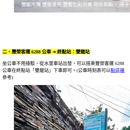
二
、豐榮客運 6288 公車
➜
終點站：
雙龍站
坐公車不用接駁，從水里車站出發，可以搭乘豐榮客運 6288
公車在終點站「雙龍站」下車即可。(公車時刻表可以
點這邊
參考)