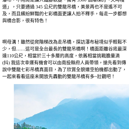
道」，只要通過 345 公尺的雙龍吊橋，美景再也不是遙不可
及，而且繽紛鮮豔的七彩橋面更讓人拍不釋手，每走一步都想
與橋合影，很有特色！
啊母溝！雖然從爬階梯改為走吊橋，探訪瀑布秘境似乎輕鬆不
少，但……這可是全台最長的雙龍吊橋啊！橋面距離谷底最深
達110公尺，相當於三十多層的高度，依舊相當挑戰膽量滴
(抖) 我這次幸運有機會可以由南投縣府人員帶領，搶先看到傳
說中雙龍七彩吊橋真面目，為了欣賞全貌連空拍機都出動了，
一起來看看這座未開放先轟動的雙龍吊橋有多~壯觀吧！