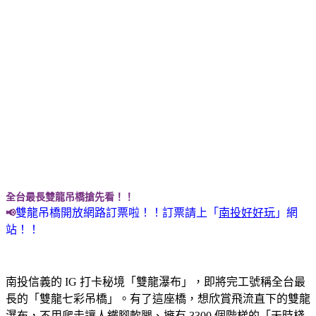
全台最長雙龍吊橋搶先看！！
雙龍吊橋開放網路訂票啦！！訂票請上「
南投好好玩
」網
📢
站！！
南投信義的 IG 打卡秘境「雙龍瀑布」，即將完工號稱全台最
長的「雙龍七彩吊橋」。有了這座橋，想欣賞飛流直下的雙龍
瀑布，不用爬走讓人鐵腳軟腿、擁有 3300 個階梯的「天時棧