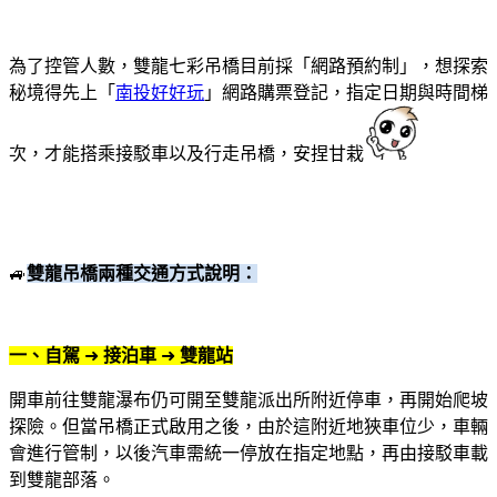
為了控管人數，雙龍七彩吊橋目前採「網路預約制」，想探索
秘境得先上「
南投好好玩
」網路購票登記，指定日期與時間梯
次，才能搭乘接駁車以及行走吊橋，安捏甘栽
🚙
雙龍吊橋兩種交通方式說明：
一、自駕
➜
接泊車
➜
雙龍站
開車前往雙龍瀑布仍可開至雙龍派出所附近停車，再開始爬坡
探險。但當吊橋正式啟用之後，由於這附近地狹車位少，車輛
會進行管制，以後汽車需統一停放在指定地點，再由接駁車載
到雙龍部落。