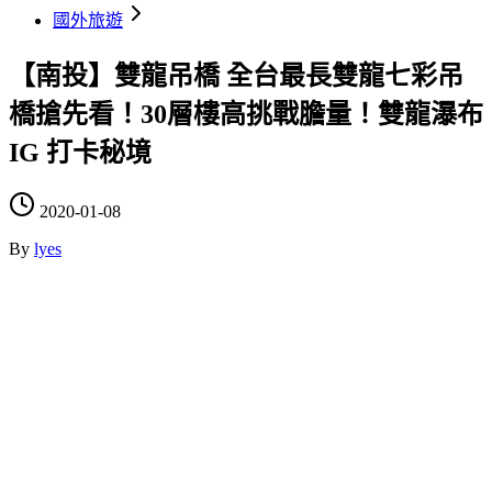
國外旅遊
【南投】雙龍吊橋 全台最長雙龍七彩吊
橋搶先看！30層樓高挑戰膽量！雙龍瀑布
IG 打卡秘境
2020-01-08
By
lyes