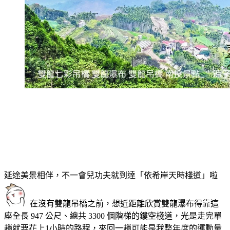
延途美景相伴，不一會兒功夫就到達「依希岸天時棧道」啦
在沒有雙龍吊橋之前，想近距離欣賞雙龍瀑布得靠這
座全長 947 公尺、總共 3300 個階梯的鏤空棧道，光是走完單
趟就要花上1小時的路程，來回一趟可能是我整年度的運動量