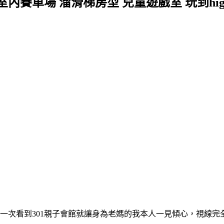
室內賽車場 溜滑梯房型 兒童遊戲室 玩到hig
一次看到301親子會館就讓身為老媽的我本人一見傾心，視線完全