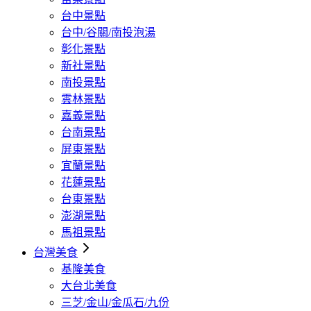
台中景點
台中/谷關/南投泡湯
彰化景點
新社景點
南投景點
雲林景點
嘉義景點
台南景點
屏東景點
宜蘭景點
花蓮景點
台東景點
澎湖景點
馬祖景點
台灣美食
基隆美食
大台北美食
三芝/金山/金瓜石/九份