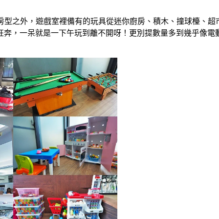
梯房型之外，遊戲室裡備有的玩具從迷你廚房、積木、撞球檯、
奔，一呆就是一下午玩到離不開呀！更別提數量多到幾乎像電動