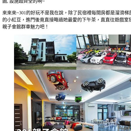
園, 設施超齊全的啊~
來來來~301的好玩不是我在說，除了民宿裡每間房都是溜滑
的小紅豆，進門後竟直接略過她最愛的下午茶，直直往遊戲室狂
親子會館群車魅力吧！