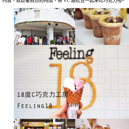
內容，就趁著假日的時間，帶 VC 跟紅豆一起來吃巧克力啦~