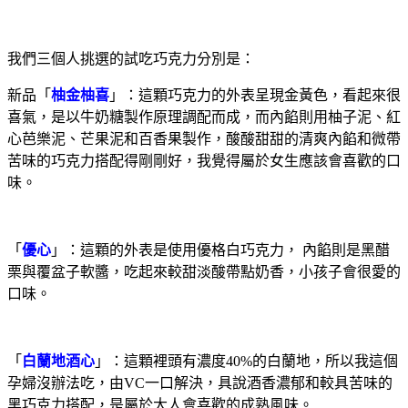
我們三個人挑選的試吃巧克力分別是：
新品「
柚金柚喜
」：這顆巧克力的外表呈現金黃色，看起來很
喜氣，是以牛奶糖製作原理調配而成，而內餡則用柚子泥、紅
心芭樂泥、芒果泥和百香果製作，酸酸甜甜的清爽內餡和微帶
苦味的巧克力搭配得剛剛好，我覺得屬於女生應該會喜歡的口
味。
「
優心
」：這顆的外表是使用優格白巧克力， 內餡則是黑醋
栗與覆盆子軟醬，吃起來較甜淡酸帶點奶香，小孩子會很愛的
口味。
「
白蘭地酒心
」：這顆裡頭有濃度40%的白蘭地，所以我這個
孕婦沒辦法吃，由VC一口解決，具說酒香濃郁和較具苦味的
黑巧克力搭配，是屬於大人會喜歡的成熟風味。