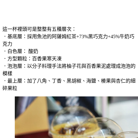
這一杯裡頭可是整整有五種層次：
．基底層：採用魚池的阿薩姆紅茶+73%黑巧克力+45%牛奶巧
克力
．白色層： 酸奶
．方型顆粒：百香果寒天凍
．泡泡層：以分子料理手法將柚子花與百香果泥處理成泡泡的
模樣
．最上層：加了八角、丁香、黑胡椒、海鹽、榛果與杏仁的細
碎果粒