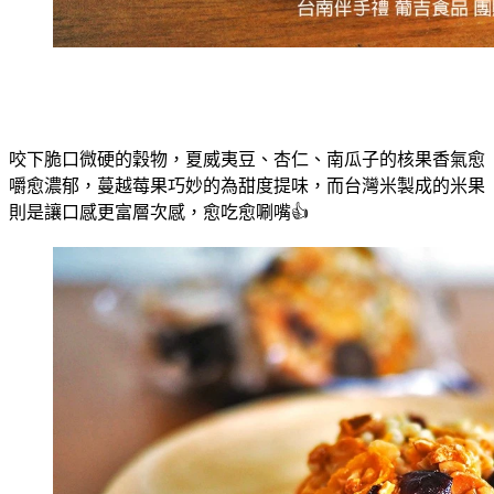
咬下脆口微硬的穀物，夏威夷豆、杏仁、南瓜子的核果香氣愈
嚼愈濃郁，蔓越莓果巧妙的為甜度提味，而台灣米製成的米果
則是讓口感更富層次感，愈吃愈唰嘴👍