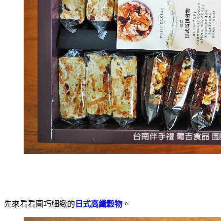
先來看看圓巧細緻的
日式高纖穀物
。