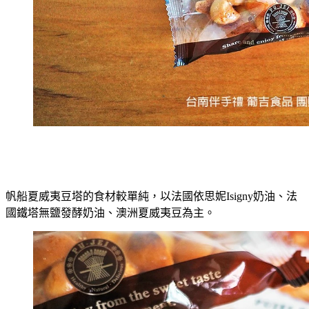
帆船夏威夷豆塔的食材較單純，以法國依思妮Isigny奶油、法
國鐵塔無鹽發酵奶油、澳洲夏威夷豆為主。