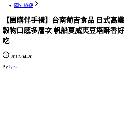
國外旅遊
【團購伴手禮】台南葡吉食品 日式高纖
穀物口感多層次 帆船夏威夷豆塔酥香好
吃
2017-04-20
By
lyes