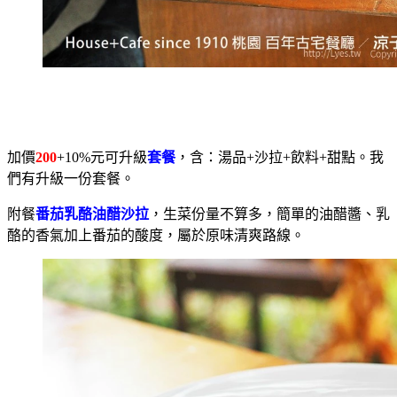
加價
200
+10%元可升級
套餐
，含：湯品+沙拉+飲料+甜點。我
們有升級一份套餐。
附餐
番茄乳酪油醋沙拉
，生菜份量不算多，簡單的油醋醬、乳
酪的香氣加上番茄的酸度，屬於原味清爽路線。