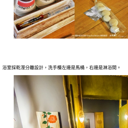
浴室採乾溼分離設計，洗手檯左邊是馬桶，右邊是淋浴間。