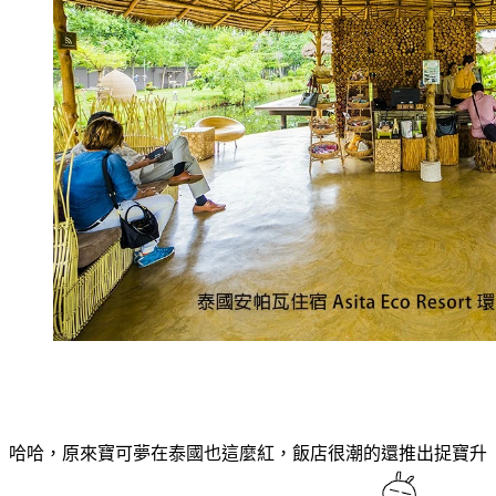
哈哈，原來寶可夢在泰國也這麼紅，飯店很潮的還推出捉寶升